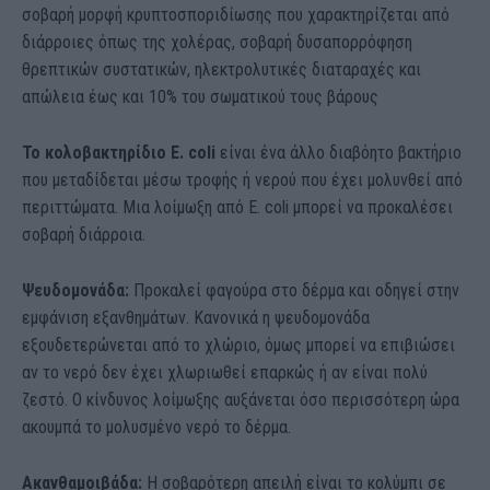
σοβαρή μορφή κρυπτοσποριδίωσης που χαρακτηρίζεται από
διάρροιες όπως της χολέρας, σοβαρή δυσαπορρόφηση
θρεπτικών συστατικών, ηλεκτρολυτικές διαταραχές και
απώλεια έως και 10% του σωματικού τους βάρους
Το κολοβακτηρίδιο E. coli
είναι ένα άλλο διαβόητο βακτήριο
που μεταδίδεται μέσω τροφής ή νερού που έχει μολυνθεί από
περιττώματα. Μια λοίμωξη από E. coli μπορεί να προκαλέσει
σοβαρή διάρροια.
Ψευδομονάδα:
Προκαλεί φαγούρα στο δέρμα και οδηγεί στην
εμφάνιση εξανθημάτων. Κανονικά η ψευδομονάδα
εξουδετερώνεται από το χλώριο, όμως μπορεί να επιβιώσει
αν το νερό δεν έχει χλωριωθεί επαρκώς ή αν είναι πολύ
ζεστό. Ο κίνδυνος λοίμωξης αυξάνεται όσο περισσότερη ώρα
ακουμπά το μολυσμένο νερό το δέρμα.
Ακανθαμοιβάδα:
Η σοβαρότερη απειλή είναι το κολύμπι σε