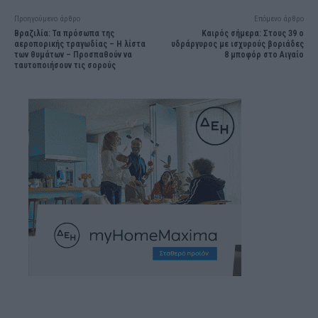
Προηγούμενο άρθρο
Επόμενο άρθρο
Βραζιλία: Τα πρόσωπα της
Καιρός σήμερα: Στους 39 ο
αεροπορικής τραγωδίας – H λίστα
υδράργυρος με ισχυρούς βοριάδες
των θυμάτων – Προσπαθούν να
8 μποφόρ στο Αιγαίο
ταυτοποιήσουν τις σορούς