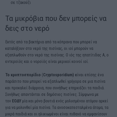
σε τζακούζι
Τα μικρόβια που δεν μπορείς να
δεις στο νερό
Εκτός από τα βακτήρια από τα κόπρανα που μπορεί να
καταλήξουν στο νερό της πισίνας, οι ιοί μπορούν να
εξαπλωθούν στο νερό της πισίνας. Ο ιός της ηπατίτιδας Α, ο
εντεροϊός και ο νοροϊός είναι μερικοί κοινοί ιοί.
Το κρυπτοσπορίδιο
(
Cryptosporidium) ε
ίναι επίσης ένα
παράσιτο που μπορεί να εξαπλωθεί γρήγορα σε μια πισίνα
και προκαλεί διάρροια, που συνήθως επηρεάζει τα παιδιά.
Συνήθως απαντάνται σε δημόσιες πισίνες. Σύμφωνα με
τον
ΕΟΔΥ
μία και μόνο βουτιά ενός μολυσμένου ατόμου αρκεί
για να μολυνθεί μία πισίνα. Τα ανοσοκατεσταλμένα άτομα, τα
μικρά παιδιά και οι ηλικιωμένοι είναι πιθανό να εμφανίσουν