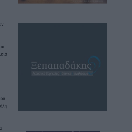
ων
σω
λειά
μου
γάλη
ς
α