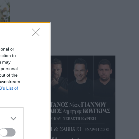
sonal or
ection to
ou may
 personal
out of the
 downstream
B’s List of