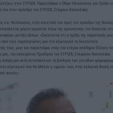
ελίξεις στον ΣΥΡΙΖΑ. Παραιτήθηκε ο Όθων Ηλιοπουλος και ζητάει ν
ρα του στον πρόεδρο του ΣΥΡΙΖΑ, Στέφανο Κασσελάκη.
α, ο κ. Ηλιόπουλος, στην επιστολή του προς τον πρόεδρο της Βουλή
επικαλείται φόρτο εργασίας λόγω της ερευνητικής του δουλειάς στ
ναφέρει μεταξύ άλλων: «Ευελπιστώ ότι η πράξη της παραίτησής μου
ι από τους συμπατριώτες μου στο εξωτερικό τη δυνατότητα
ς τους, μιας και παραιτούμαι υπέρ του ετέρου απόδημου Έλληνα το
υ μας, του εκλεγμένου Προέδρου του ΣΥΡΙΖΑ, Στέφανου Κασσελάκη.
η σκέψη μου αυτή αντανακλά και τη βούληση των χιλιάδων ψηφοφόρ
στο εξωτερικό που θα ήθελαν η «φωνή» τους στην ελληνική Βουλή ν
από αυτούς».