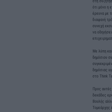
στη συζήτησ
ότι μόνο η 
έρευνα με τ
διαφανή τρ
συνεχή εκσ
να οδηγήσει
επιχειρηματ
Με λύπη κα
δημόσιου σ
συγκεκριμέν
δημόσιας υγ
στο Think T
Προς αυτές
δεκάδες ερ
Βουλής αλλ
Τομεάρχης 