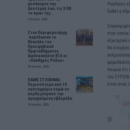
Ραγδαίες εξ
μεσάνυχτα της
Δευτέρας έως τις 5:00
δοθεί η έδ
το πρωί της...
3 Ιουλίου, 2026
Συγκεκριμέν
Στον Περιφερειάρχη
στην οποία 
παρέδωσαν το
εξωτερικό α
Κύπελλο του
Προεφηβικού
θα στερήσε
Πρωταθλήματος
εκπροσώπησή
Δωδεκανήσου Κ16 οι
«Πάνθηρες Ρόδου»
ψηφοδελτίο
26 Ιουνίου, 2026
Θεωρώ ότι 
του ΣΥΡΙΖΑ 
ΠΑΜΕ ΣΤΟΙΧΗΜΑ:
είναι ένας 
Περισσότερα από 19
εκατομμύρια ευρώ σε
κέρδη μοίρασε την
προηγούμενη εβδομάδα
18 Ιουνίου, 2026