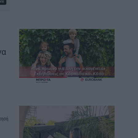
να
τησή