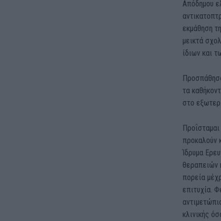
Απόδημου ε
αντικατοπτρ
εκμάθηση τ
μεικτά σχολ
ίδιων και τ
Προσπάθησα
τα καθήκοντ
στο εξωτερ
Προΐσταμαι 
προκαλούν κ
Ίδρυμα Ερε
θεραπειών κ
πορεία μέχρ
επιτυχία. Φ
αντιμετώπι
κλινικής ό