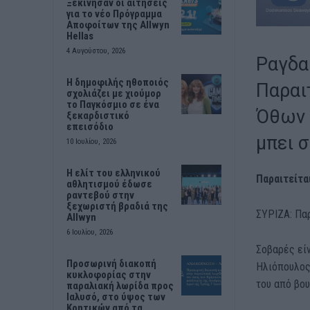
Ξεκίνησαν οι αιτήσεις
για το νέο Πρόγραμμα
Αποφοίτων της Allwyn
Hellas
4 Αυγούστου, 2026
Ραγδα
Η δημοφιλής ηθοποιός
Παραι
σχολιάζει με χιούμορ
το Παγκόσμιο σε ένα
Όθων 
ξεκαρδιστικό
επεισόδιο
μπει 
10 Ιουλίου, 2026
Η ελίτ του ελληνικού
Παραιτείτα
αθλητισμού έδωσε
ραντεβού στην
ξεχωριστή βραδιά της
ΣΥΡΙΖΑ: Πα
Allwyn
6 Ιουλίου, 2026
Σοβαρές είν
Προσωρινή διακοπή
Ηλιόπουλος,
κυκλοφορίας στην
του από βου
παραλιακή λωρίδα προς
Ιαλυσό, στο ύψος των
Κρητικών από τα