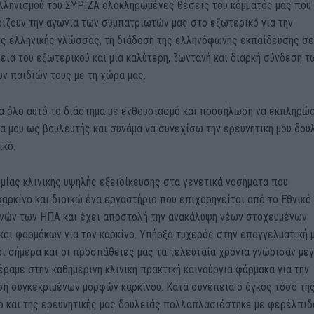
λληνισμού του ΣΥΡΙΖΑ ολοκληρωμένες θέσεις του κόμματός μας που
ίζουν την αγωνία των συμπατριωτών μας στο εξωτερικό για την
ης ελληνικής γλώσσας, τη διάδοση της ελληνόφωνης εκπαίδευσης σε
εία του εξωτερικού και μια καλύτερη, ζωντανή και διαρκή σύνδεση τ
ων παιδιών τους με τη χώρα μας.
 όλο αυτό το διάστημα με ενθουσιασμό και προσήλωση να εκπληρώ
α μου ως βουλευτής και συνάμα να συνεχίσω την ερευνητική μου δου
ικό.
μίας κλινικής υψηλής εξειδίκευσης στα γενετικά νοσήματα που
αρκίνο και διοικώ ένα εργαστήριο που επιχορηγείται από το Εθνικό
υνών των ΗΠΑ και έχει αποστολή την ανακάλυψη νέων στοχευμένων
αι φαρμάκων για τον καρκίνο. Υπήρξα τυχερός στην επαγγελματική 
ι σήμερα και οι προσπάθειες μας τα τελευταία χρόνια γνώρισαν με
έραμε στην καθημερινή κλινική πρακτική καινούργια φάρμακα για την
ση συγκεκριμένων μορφών καρκίνου. Κατά συνέπεια ο όγκος τόσο τη
σο και της ερευνητικής μας δουλειάς πολλαπλασιάστηκε με φερέλπιδ