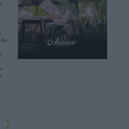
α
ς
ο
 δεν
υ
ων
α