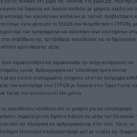
η για τις αλλαγές στο χώρο της Παιδείας στη χώρα μας, υποστηρίζ
ενίσχυση της δημόσιας και δωρεάν παιδείας με χρήματα, σχέδιο για τ
ην κατανομή των ερευνητικών κονδυλίων με τακτικό, προβλεπόμενο κ
όπο (όπως έγινε μέσα από το ΕΛΙΔΕΚ που θεσμοθέτησε ο ΣΥΡΙΖΑ), μ
υγχρονισμό των προγραμμάτων και πρόσληψη νέων επιστημόνων μπο
 στην αναβάθμιση της τριτοβάθμιας εκπαίδευσης και να δημιουργήσει
ικότητα προστιθέμενης αξίας.
ι πόνο παρακολούθησα και παρακολουθώ την πλήρη κατάρρευση του
υστήματος υγείας. Αρθρογράφησα κατ´ επανάληψη προτείνοντας
α μέτρα για ένα ολοκληρωμένο, σύγχρονο, ολιστικό πρόγραμμα καθο
είας που εκπονήσαμε στον ΣΥΡΙΖΑ με δουλειά στον Τομέα Υγείας κα
ank Υγείας που συντόνισα επί δύο χρόνια.
 τις κατευθύνσεις κατέθεσα από το γραφείο μου και συνυπέγραψα
ωτήσεις, συμμετείχα στο δημόσιο διάλογο και μέσω των Επιτροπών 
ά και από την τηλεόραση και αρθρογραφώντας στον τύπο. Τέλος, ως
Αποδήμου Ελληνισμού επεξεργαστήκαμε μαζί με τα μέλη της Γραμματ