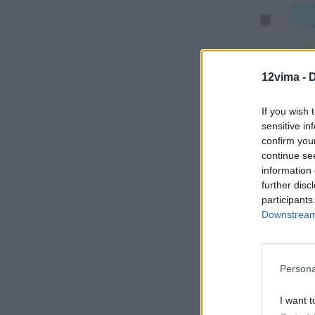
12vima -
D
If you wish 
sensitive in
confirm you
continue se
information 
further disc
participants
Downstream 
Η επι
Persona
Ηλιόπ
I want t