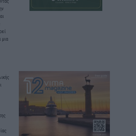
οντας
ην
αι
ε
ρεί
 μια
λικής
ι
της
είας