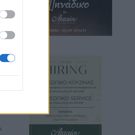
ική
ιη
ΖΑ,
ίωμα
δεν
υ,