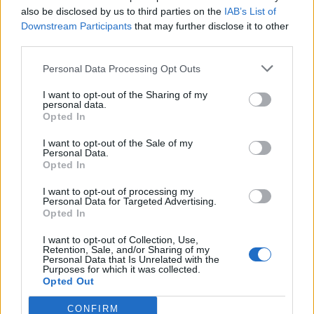
Σύμφωνα με τους γονείς της μικρής, υπνοβατούσε συχνά και
also be disclosed by us to third parties on the
IAB’s List of
έπρεπε να την επιστρέφουν στο κρεβάτι της τη νύχτα. Τη
Downstream Participants
that may further disclose it to other
third parties.
νύχτα της τραγωδίας όμως, στις 4 Δεκεμβρίου, κανείς τους
δεν την άκουσε να βγαίνει από το δωμάτιό της.
Personal Data Processing Opt Outs
I want to opt-out of the Sharing of my
Η μητέρα πιστεύει ότι το κορίτσι υπνοβάτησε μέχρι τον
personal data.
διάδρομο, που δεν είχε θέρμανση και δεν μπόρεσε να βρει τον
Opted In
τρόπο να επιστρέψει. «Υπνοβατούσε.
I want to opt-out of the Sale of my
Personal Data.
Opted In
I want to opt-out of processing my
Personal Data for Targeted Advertising.
Opted In
I want to opt-out of Collection, Use,
Retention, Sale, and/or Sharing of my
Personal Data that Is Unrelated with the
Purposes for which it was collected.
Opted Out
CONFIRM