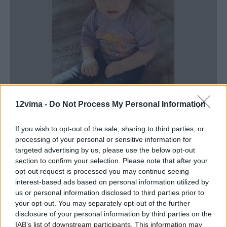
12vima -
Do Not Process My Personal Information
Η οικογένεια είχε γιορτάσει νωρίτερα τα γενέθλια της
μικρότερης κόρης, που έγινε ενός, στο σπίτι της στην πόλη
If you wish to opt-out of the sale, sharing to third parties, or
Σάτκα της Ρωσίας. Η μητέρα ανέφερε στην τοπική αστυνομία
processing of your personal or sensitive information for
ότι έβαλε την Αντζελίνα για ύπνο πριν από τα μεσάνυχτα. Η
targeted advertising by us, please use the below opt-out
ίδια και ο σύζυγός της είδαν για λίγο τηλεόραση και στη
section to confirm your selection. Please note that after your
συνέχεια πήγαν και εκείνοι για ύπνο.
opt-out request is processed you may continue seeing
interest-based ads based on personal information utilized by
us or personal information disclosed to third parties prior to
«Όταν ξυπνήσαμε το πρωί, δεν την βρήκαμε στο κρεβάτι της.
your opt-out. You may separately opt-out of the further
Τη βρήκαμε στον διάδρομο. Ήταν στο πάτωμα», ανέφερε.
disclosure of your personal information by third parties on the
IAB’s list of downstream participants. This information may