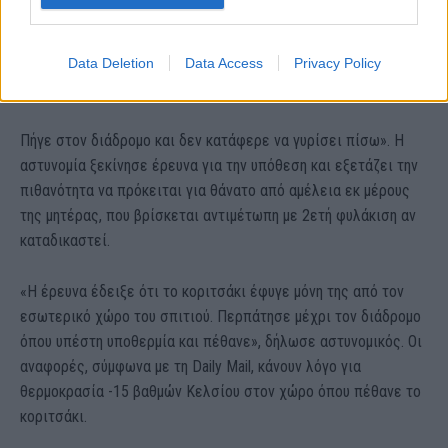
Data Deletion
Data Access
Privacy Policy
Πήγε στον διάδρομο και δεν κατάφερε να γυρίσει πίσω». Η
αστυνομία ξεκίνησε έρευνα για την υπόθεση και εξετάζει την
πιθανότητα να πρόκειται για θάνατο από αμέλεια εκ μέρους
της μητέρας, που βρίσκεται αντιμέτωπη με 2ετή φυλάκιση αν
καταδικαστεί.
«Η έρευνα έδειξε ότι το κοριτσάκι έφυγε μόνη της από τον
εσωτερικό χώρο του σπιτιού. Περπάτησε μέχρι τον διάδρομο
όπου υπέστη υποθερμία και πέθανε», δήλωσε αστυνομικός. Οι
αναφορές, σύμφωνα με τη Daily Mail, κάνουν λόγο για
θερμοκρασία -15 βαθμών Κελσίου στον χώρο όπου πέθανε το
κοριτσάκι.