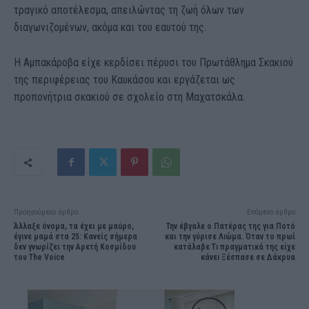
τραγικό αποτέλεσμα, απειλώντας τη ζωή όλων των
διαγωνιζομένων, ακόμα και του εαυτού της.
Η Αμπακάροβα είχε κερδίσει πέρυσι του Πρωτάθλημα Σκακιού
της περιφέρειας του Καυκάσου και εργάζεται ως
προπονήτρια σκακιού σε σχολείο στη Μαχατσκάλα.
Προηγούμενο άρθρο
Επόμενο άρθρο
Άλλαξε όνομα, τα έχει με μαúρο,
Την έβγαλε ο Πατέρας της για Ποτό
έγινε μαμά στα 25: Κανείς σήμερα
και την γύρισε Λıώμα. Όταν το πρωί
δεν γνωρίζει την Αρετή Κοσμίδου
κατάλαβε Τı πραγματικά της είχε
του The Voice
κάνεı Ξέσπασε σε Δάκρυα