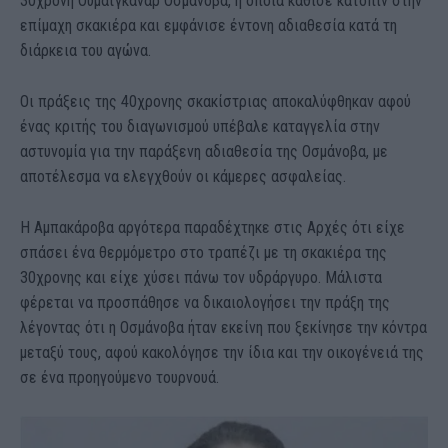
30χρονη Ουμαϊγκανάρ Οσμάνοβα, η οποία κάθισε κατόπιν στην
επίμαχη σκακιέρα και εμφάνισε έντονη αδιαθεσία κατά τη
διάρκεια του αγώνα.
Οι πράξεις της 40χρονης σκακίστριας αποκαλύφθηκαν αφού
ένας κριτής του διαγωνισμού υπέβαλε καταγγελία στην
αστυνομία για την παράξενη αδιαθεσία της Οσμάνοβα, με
αποτέλεσμα να ελεγχθούν οι κάμερες ασφαλείας.
Η Αμπακάροβα αργότερα παραδέχτηκε στις Αρχές ότι είχε
σπάσει ένα θερμόμετρο στο τραπέζι με τη σκακιέρα της
30χρονης και είχε χύσει πάνω τον υδράργυρο. Μάλιστα
φέρεται να προσπάθησε να δικαιολογήσει την πράξη της
λέγοντας ότι η Οσμάνοβα ήταν εκείνη που ξεκίνησε την κόντρα
μεταξύ τους, αφού κακολόγησε την ίδια και την οικογένειά της
σε ένα προηγούμενο τουρνουά.