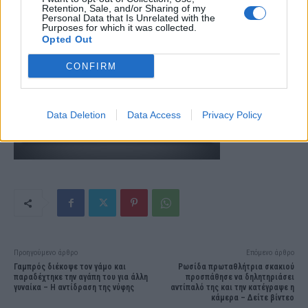
Retention, Sale, and/or Sharing of my
Personal Data that Is Unrelated with the
Purposes for which it was collected.
Opted Out
CONFIRM
Data Deletion
Data Access
Privacy Policy
Προηγούμενο άρθρο
Επόμενο άρθρο
Γαμπρός διέκοψε τον γάμο και
Ρωσίδα πρωταθλήτρια σκακιού
παραδέχτηκε την αγάπη του για άλλη
προσπάθησε να δηλητηριάσει
γυναίκα – Η αντίδραση της νύφης
αντίπαλό της και την κατέγραψε η
κάμερα – Δείτε βίντεο