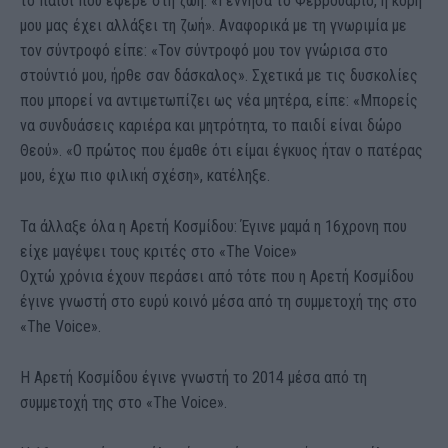
το παιδί που έφερε στη ζωή: «Γέννησα το Φεβρουάριο, η κόρη
μου μας έχει αλλάξει τη ζωή». Αναφορικά με τη γνωριμία με
τον σύντροφό είπε: «Τον σύντροφό μου τον γνώρισα στο
στούντιό μου, ήρθε σαν δάσκαλος». Σχετικά με τις δυσκολίες
που μπορεί να αντιμετωπίζει ως νέα μητέρα, είπε: «Μπορείς
να συνδυάσεις καριέρα και μητρότητα, το παιδί είναι δώρο
Θεού». «Ο πρώτος που έμαθε ότι είμαι έγκυος ήταν ο πατέρας
μου, έχω πιο φιλική σχέση», κατέληξε.
Τα άλλαξε όλα η Αρετή Κοσμίδου: Έγινε μαμά η 16χρονη που
είχε μαγέψει τους κριτές στο «The Voice»
Οχτώ χρόνια έχουν περάσει από τότε που η Αρετή Κοσμίδου
έγινε γνωστή στο ευρύ κοινό μέσα από τη συμμετοχή της στο
«The Voice».
Η Αρετή Κοσμίδου έγινε γνωστή το 2014 μέσα από τη
συμμετοχή της στο «The Voice».