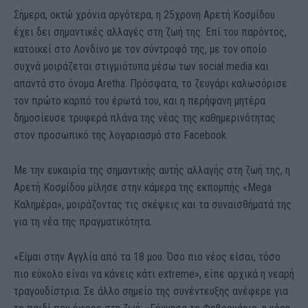
Σήμερα, οκτώ χρόνια αργότερα, η 25χρονη Αρετή Κοσμίδου
έχει δει σημαντικές αλλαγές στη ζωή της. Επί του παρόντος,
κατοικεί στο Λονδίνο με τον σύντροφό της, με τον οποίο
συχνά μοιράζεται στιγμιότυπα μέσω των social media και
απαντά στο όνομα Aretha. Πρόσφατα, το ζευγάρι καλωσόρισε
τον πρώτο καρπό του έρωτά του, και η περήφανη μητέρα
δημοσίευσε τρυφερά πλάνα της νέας της καθημερινότητας
στον προσωπικό της λογαριασμό στο Facebook.
Με την ευκαιρία της σημαντικής αυτής αλλαγής στη ζωή της, η
Αρετή Κοσμίδου μίλησε στην κάμερα της εκπομπής «Mega
Καλημέρα», μοιράζοντας τις σκέψεις και τα συναισθήματά της
για τη νέα της πραγματικότητα.
«Είμαι στην Αγγλία από τα 18 μου. Όσο πιο νέος είσαι, τόσο
πιο εύκολο είναι να κάνεις κάτι extreme», είπε αρχικά η νεαρή
τραγουδίστρια. Σε άλλο σημείο της συνέντευξης ανέφερε για