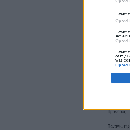
Opted 
I want t
Opted 
I want 
Advertis
Opted 
I want t
of my P
was col
Opted 
Οι Διασώστ
και ειδικά 
Εκ μέρους τ
Πρόεδρος
Παναγιώτης