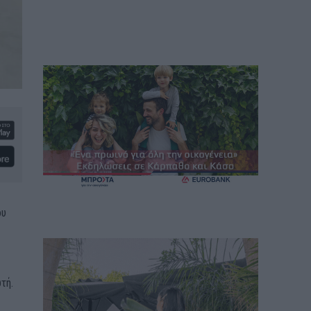
ου
τή.