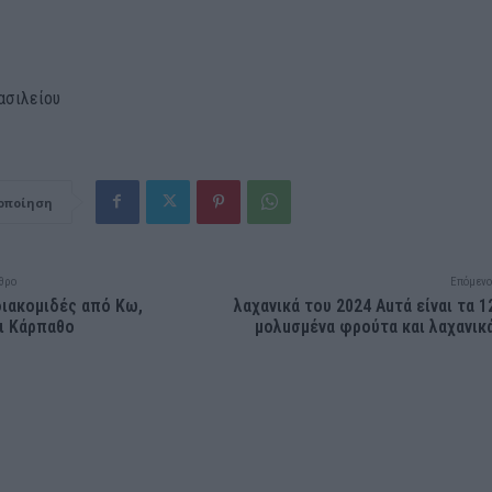
ασιλείου
οποίηση
θρο
Επόμενο
ιακομιδές από Κω,
λαχανικά του 2024 Auτά είναι τα 1
ι Κάρπαθο
μολuσμένα φρούτα και λαχανικ