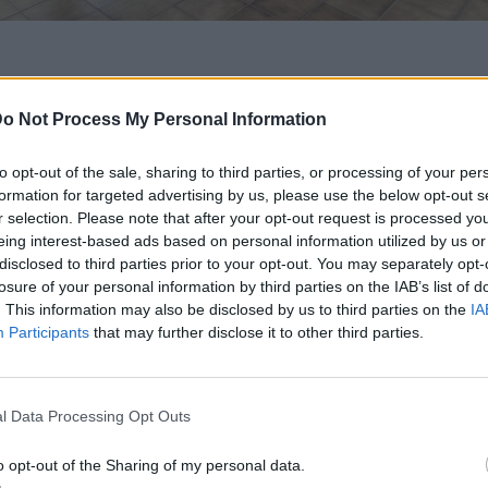
ήρξε τόσο θεωρητική όσο και πρακτική εκπαίδευση στην αντιμετώπι
o Not Process My Personal Information
νής καθώς και στην τοποθέτηση ασθενούς που αναπνέει σε θέση
to opt-out of the sale, sharing to third parties, or processing of your per
formation for targeted advertising by us, please use the below opt-out s
r selection. Please note that after your opt-out request is processed y
eing interest-based ads based on personal information utilized by us or
disclosed to third parties prior to your opt-out. You may separately opt-
losure of your personal information by third parties on the IAB’s list of
. This information may also be disclosed by us to third parties on the
IA
Participants
that may further disclose it to other third parties.
l Data Processing Opt Outs
o opt-out of the Sharing of my personal data.