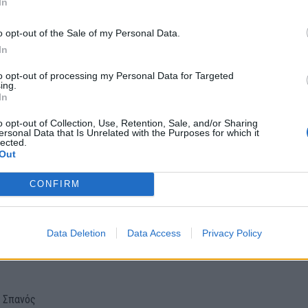
In
o opt-out of the Sale of my Personal Data.
In
to opt-out of processing my Personal Data for Targeted
ing.
In
o opt-out of Collection, Use, Retention, Sale, and/or Sharing
ersonal Data that Is Unrelated with the Purposes for which it
lected.
Out
ες Ρόδου θα ήθελαν να ευχαριστήσουν την Διεύθυνση του ξενοδοχεί
CONFIRM
τον κ. Βασίλη Διαλέτη για την πρόσκληση και την φιλοξενία.
ου ΔΣ
Data Deletion
Data Access
Privacy Policy
 Σπανός