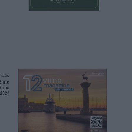
 άρθρο
2 πιο
ά του
2024