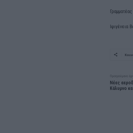
Γραμματέας
Ιφιγένεια Β
Κοιν
Προηγούμενο άρ
Νέες αεροδ
Κάλυμνο κα