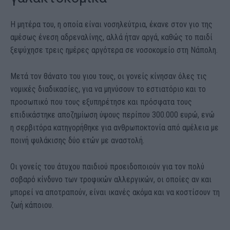
Η μητέρα του, η οποία είναι νοσηλεύτρια, έκανε στον γιο της
αμέσως ένεση αδρεναλίνης, αλλά ήταν αργά, καθώς το παιδί
ξεψύχησε τρεις ημέρες αργότερα σε νοσοκομείο στη Νάπολη.
Μετά τον θάνατο του γιου τους, οι γονείς κίνησαν όλες τις
νομικές διαδικασίες, για να μηνύσουν το εστιατόριο και το
προσωπικό που τους εξυπηρέτησε και πρόσφατα τους
επιδικάστηκε αποζημίωση ύψους περίπου 300.000 ευρώ, ενώ
η σερβιτόρα κατηγορήθηκε για ανθρωποκτονία από αμέλεια με
ποινή φυλάκισης δύο ετών με αναστολή.
Οι γονείς του άτυχου παιδιού προειδοποιούν για τον πολύ
σοβαρό κίνδυνο των τροφικών αλλεργικών, οι οποίες αν και
μπορεί να αποτραπούν, είναι ικανές ακόμα και να κοστίσουν τη
ζωή κάποιου.