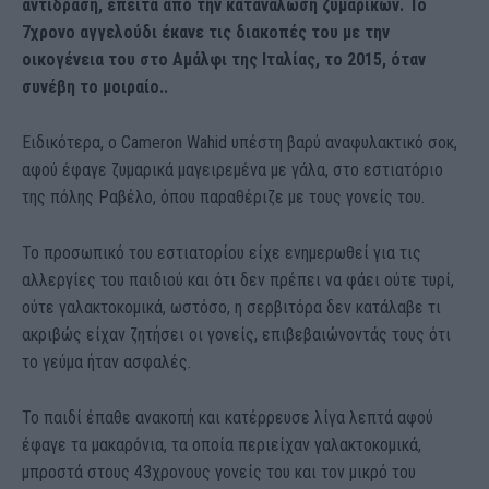
αντίδραση, έπειτα από την κατανάλωση ζυμαρικών. Το
7χρονο αγγελούδι έκανε τις διακοπές του με την
οικογένεια του στο Αμάλφι της Ιταλίας, το 2015, όταν
συνέβη το μοιραίο..
Ειδικότερα, ο Cameron Wahid υπέστη βαρύ αναφυλακτικό σοκ,
αφού έφαγε ζυμαρικά μαγειρεμένα με γάλα, στο εστιατόριο
της πόλης Ραβέλο, όπου παραθέριζε με τους γονείς του.
Το προσωπικό του εστιατορίου είχε ενημερωθεί για τις
αλλεργίες του παιδιού και ότι δεν πρέπει να φάει ούτε τυρί,
ούτε γαλακτοκομικά, ωστόσο, η σερβιτόρα δεν κατάλαβε τι
ακριβώς είχαν ζητήσει οι γονείς, επιβεβαιώνοντάς τους ότι
το γεύμα ήταν ασφαλές.
Το παιδί έπαθε ανακοπή και κατέρρευσε λίγα λεπτά αφού
έφαγε τα μακαρόνια, τα οποία περιείχαν γαλακτοκομικά,
μπροστά στους 43χρονους γονείς του και τον μικρό του