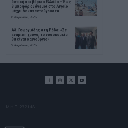
δυτική και βόρεια Ελλάδα – Έως
8 μποφόρ οι άνεμοι στο Αιγαίο
μέχρι Δεκαπενταύγουστο
8 Αυγούστου, 2026
Αδ. Γεωργιάδης στη Ρόδο: «Σε
ενάμιση χρόνο, το νοσοκομείο
θα είναι καινούργιο»
7 Αυγούστου, 2026
Μ.Η.Τ. 232148