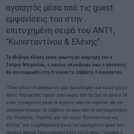
αγαπητός μέσα από τις guest
εμφανίσεις του στην
επιτυχημένη σειρά του ΑΝΤ1,
“Κωνσταντίνου & Ελένης”.
Τη θλιβερή είδηση έκανε γνωστή με ανάρτησή του ο
Σπύρος Μπιμπίλας, ο οποίος αποκάλυψε πως ο ηθοποιός
θα αποτεφρωθεί στη Ριτσώνα το Σάββατο 3 Αυγούστου.
“Πόσο άδικο! Ο αγαπημένος μας συνάδελφος και καλός φίλος
Νίκος Κυριακίδης έφυγε τόσο νωρίς από τη ζωή σε ηλικία 54
ετών, χτυπημένος μεσα σε 6 μήνες από τον καρκίνο. Θα τον
αποχαιρετήσουμε το Σάββατο το πρωί από το αποτεφρωτήριο
της Ριτσώνας. Γνωστός απο την σειρά “Κωνσταντίνου και
Ελένης” και η εμβληματική φωνη του αγαπημένου ηρωα των
παιδιων Μπομπ Σφουγγαρακη! Καλό ταξιδι Νίκο…”
έγραψε ο