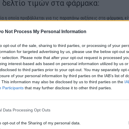
ο δελτίο τιμών στα φάρμακα:
ία η οποία προβάλλεται για τις παραπάνω αυξήσεις στα φάρμακα, εί
επειδή αυτά τα σκευάσματα πωλούνται σε χαμηλές τιμές στην Ελλάδα
o Not Process My Personal Information
ε τις άλλες ευρωπαϊκές χώρες και ότι υπήρχε ο κίνδυνος να αποσυ
ληθεί τεχνητή έλλειψη ή να αντικατασταθούν με νεότερα και πολύ πι
to opt-out of the sale, sharing to third parties, or processing of your per
formation for targeted advertising by us, please use the below opt-out s
r selection. Please note that after your opt-out request is processed y
νο Ιούνιο, είχε προαναγγελθεί ότι θα γίνουν αυξήσεις στα φάρμακα
eing interest-based ads based on personal information utilized by us or
, όμως, αυξήσεις έγιναν σε 580 φθηνά σκευάσματα και μάλιστα ευρεί
disclosed to third parties prior to your opt-out. You may separately opt-
ς.
losure of your personal information by third parties on the IAB’s list of
. This information may also be disclosed by us to third parties on the
IA
Participants
that may further disclose it to other third parties.
α κατεβάσετε το αρχείο με τις τιμές των φαρμάκων, πατώντας
ΕΔΩ
ύ, οι φαρμακοποιοί προειδοποιούν ότι έρχονται ελλείψεις σε φάρμ
l Data Processing Opt Outs
ο. «Οι ποσότητες που διατίθενται ήδη δεν καλύπτουν τις απαιτήσει
 από τη συνταγογράφηση των φαρμάκων», λένε χαρακτηριστικά.
o opt-out of the Sharing of my personal data.