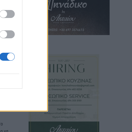
ς
,
προς
οντας
το
α να