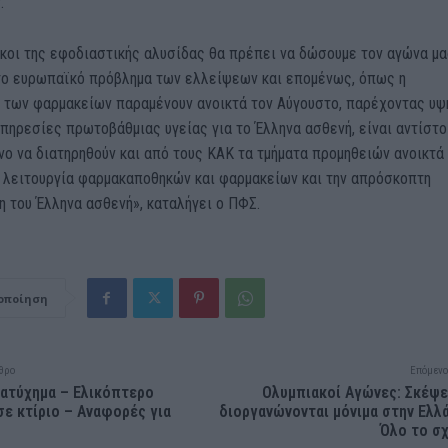
.
ίκοι της εφοδιαστικής αλυσίδας θα πρέπει να δώσουμε τον αγώνα μα
το ευρωπαϊκό πρόβλημα των ελλείψεων και επομένως, όπως η
 των φαρμακείων παραμένουν ανοικτά τον Αύγουστο, παρέχοντας υψ
πηρεσίες πρωτοβάθμιας υγείας για το Έλληνα ασθενή, είναι αντίστο
ο να διατηρηθούν και από τους ΚΑΚ τα τμήματα προμηθειών ανοικτά 
η λειτουργία φαρμακαποθηκών και φαρμακείων και την απρόσκοπτη
 του Έλληνα ασθενή», καταλήγει ο ΠΦΣ.
οποίηση
θρο
Επόμενο
ατύχημα – Ελικόπτερο
Ολυμπιακοί Αγώνες: Σκέψε
σε κτίριο – Αναφορές για
διοργανώνονται μόνιμα στην Ελλ
Όλο το σ