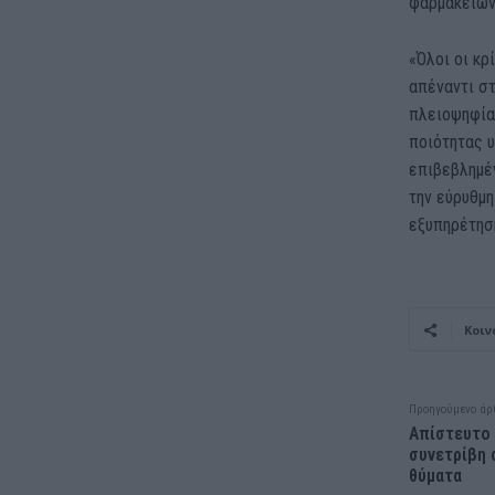
φαρμακείων
«Όλοι οι κρ
απέναντι σ
πλειοψηφία
ποιότητας υ
επιβεβλημέν
την εύρυθμ
εξυπηρέτηση
Κοιν
Προηγούμενο άρ
Απίστευτο 
συνετρίβη 
θύματα