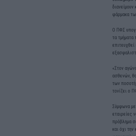
διανείμουν 
φάρμακα τω
Ο ΠΦΣ υπογρ
τα τμήματα 
επιτευχθεί 
εξασφαλιστ
«Στον αγώνα
ασθενών, θα
των ποσοτήτ
τονίζει ο Π
Σύμφωνα με 
εταιρείες ν
πρόβλημα σ
και όχι την