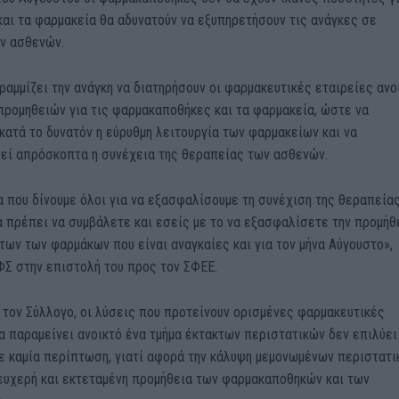
και τα φαρμακεία θα αδυνατούν να εξυπηρετήσουν τις ανάγκες σε
ν ασθενών.
αμμίζει την ανάγκη να διατηρήσουν οι φαρμακευτικές εταιρείες ανο
προμηθειών για τις φαρμακαποθήκες και τα φαρμακεία, ώστε να
κατά το δυνατόν η εύρυθμη λειτουργία των φαρμακείων και να
εί απρόσκοπτα η συνέχεια της θεραπείας των ασθενών.
 που δίνουμε όλοι για να εξασφαλίσουμε τη συνέχιση της θεραπεία
 πρέπει να συμβάλετε και εσείς με το να εξασφαλίσετε την προμήθ
ων των φαρμάκων που είναι αναγκαίες και για τον μήνα Αύγουστο»,
ΦΣ στην επιστολή του προς τον ΣΦΕΕ.
τον Σύλλογο, οι λύσεις που προτείνουν ορισμένες φαρμακευτικές
α παραμείνει ανοικτό ένα τμήμα έκτακτων περιστατικών δεν επιλύει
ε καμία περίπτωση, γιατί αφορά την κάλυψη μεμονωμένων περιστατ
 ευχερή και εκτεταμένη προμήθεια των φαρμακαποθηκών και των