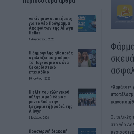
Περισσότερα άρθρα
Ξεκίνησαν οι αιτήσεις
για το νέο Πρόγραμμα
Αποφοίτων της Allwyn
Hellas
4 Αυγούστου, 2026
Φάρμα
Η δημοφιλής ηθοποιός
σκευά
σχολιάζει με χιούμορ
το Παγκόσμιο σε ένα
ασφαλ
ξεκαρδιστικό
επεισόδιο
10 Ιουλίου, 2026
«Χαράτσι» 
Η ελίτ του ελληνικού
αποτέλεσμα
αθλητισμού έδωσε
ικανοποιήθ
ραντεβού στην
ξεχωριστή βραδιά της
Allwyn
Οι τελικές 
6 Ιουλίου, 2026
στο νέο Δε
Προσωρινή διακοπή
περισσότερα