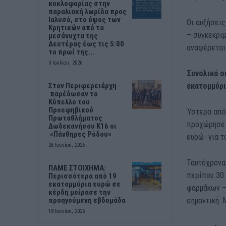
κυκλοφορίας στην
παραλιακή λωρίδα προς
Ιαλυσό, στο ύψος των
Οι αυξήσεις
Κρητικών από τα
– συγκεκρι
μεσάνυχτα της
Δευτέρας έως τις 5:00
αναφέρεται 
το πρωί της...
3 Ιουλίου, 2026
Συνολικά ο
εκατομμύρ
Στον Περιφερειάρχη
παρέδωσαν το
Κύπελλο του
Προεφηβικού
Ύστερα από
Πρωταθλήματος
προχώρησε 
Δωδεκανήσου Κ16 οι
«Πάνθηρες Ρόδου»
ευρώ- για 
26 Ιουνίου, 2026
Ταυτόχρονα
ΠΑΜΕ ΣΤΟΙΧΗΜΑ:
περίπου 30
Περισσότερα από 19
εκατομμύρια ευρώ σε
φαρμάκων – 
κέρδη μοίρασε την
σημαντική. 
προηγούμενη εβδομάδα
18 Ιουνίου, 2026