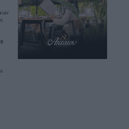
ρειών
ως
30
ια