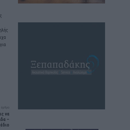
ς
ηλής
ιχα
για
 άρθρο
ις να
άδα –
χέδιο