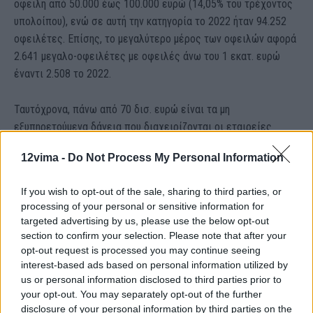
οφειλή από 50.000 έως 100.000 ευρώ (14,05% του τρέχοντος
υπολοίπου), ενώ σε αυτή την κατηγορία το 2022 ήταν 94.252
οφειλέτες. Επίσης, το μεγαλύτερο μέρος των οφειλών αφορά
2.641 μεγαλο-οφειλέτες με οφειλές άνω του 1 εκατ. ευρώ
έναντι 2.508 το 2022.
Ταυτόχρονα, πάνω από 70 δισ. ευρώ είναι τα μη
εξυπηρετούμενα δάνεια που διαχειρίζονται οι εταιρείες
διαχείρισης απαιτήσεων (servicers), με βάση τα στοιχεία του
12vima -
Do Not Process My Personal Information
α’ τριμήνου του 2024, έναντι 69.466 δισ. ευρώ το προηγούμενο
τρίμηνο, ενώ τα υπόλοιπα των δανείων επιχειρήσεων και
If you wish to opt-out of the sale, sharing to third parties, or
νοικοκυριών ξεπερνούν τα 116 δισ. ευρώ. Μειωμένα κατά
processing of your personal or sensitive information for
πολύ είναι πλέον ήδη τα «κόκκινα δάνεια» των ελληνικών
targeted advertising by us, please use the below opt-out
συστημικών τραπεζών, που υποχώρησαν στα 6,44 δισ. ευρώ
section to confirm your selection. Please note that after your
συνολικά στο τέλος του 2023, σύμφωνα με στοιχεία του SSM.
opt-out request is processed you may continue seeing
interest-based ads based on personal information utilized by
Η τάση είναι να συνεχίζουν να μειώνονται περαιτέρω, καθώς
us or personal information disclosed to third parties prior to
φέτος θα ολοκληρωθούν και οι τελευταίες πωλήσεις από τις
your opt-out. You may separately opt-out of the further
συστημικές τράπεζες και τα οφέλη θα αρχίσουν να γίνονται
disclosure of your personal information by third parties on the