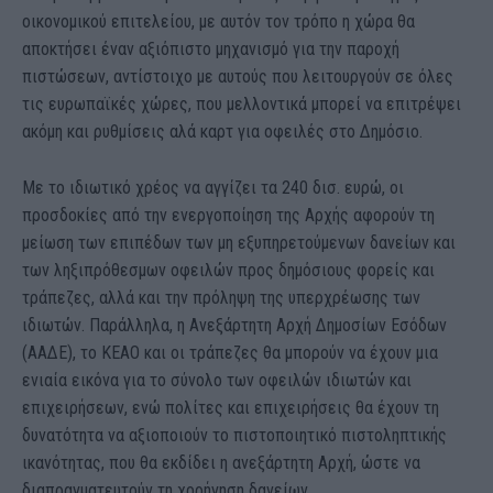
οικονομικού επιτελείου, με αυτόν τον τρόπο η χώρα θα
αποκτήσει έναν αξιόπιστο μηχανισμό για την παροχή
πιστώσεων, αντίστοιχο με αυτούς που λειτουργούν σε όλες
τις ευρωπαϊκές χώρες, που μελλοντικά μπορεί να επιτρέψει
ακόμη και ρυθμίσεις αλά καρτ για οφειλές στο Δημόσιο.
Με το ιδιωτικό χρέος να αγγίζει τα 240 δισ. ευρώ, οι
προσδοκίες από την ενεργοποίηση της Αρχής αφορούν τη
μείωση των επιπέδων των μη εξυπηρετούμενων δανείων και
των ληξιπρόθεσμων οφειλών προς δημόσιους φορείς και
τράπεζες, αλλά και την πρόληψη της υπερχρέωσης των
ιδιωτών. Παράλληλα, η Ανεξάρτητη Αρχή Δημοσίων Εσόδων
(ΑΑΔΕ), το ΚΕΑΟ και οι τράπεζες θα μπορούν να έχουν μια
ενιαία εικόνα για το σύνολο των οφειλών ιδιωτών και
επιχειρήσεων, ενώ πολίτες και επιχειρήσεις θα έχουν τη
δυνατότητα να αξιοποιούν το πιστοποιητικό πιστοληπτικής
ικανότητας, που θα εκδίδει η ανεξάρτητη Αρχή, ώστε να
διαπραγματευτούν τη χορήγηση δανείων.