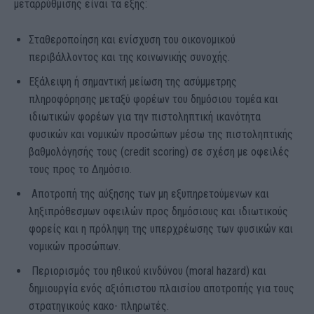
μεταρρύθμισης είναι τα εξής:
Σταθεροποίηση και ενίσχυση του οικονομικού
περιβάλλοντος και της κοινωνικής συνοχής.
Εξάλειψη ή σημαντική μείωση της ασύμμετρης
πληροφόρησης μεταξύ φορέων του δημόσιου τομέα και
ιδιωτικών φορέων για την πιστοληπτική ικανότητα
φυσικών και νομικών προσώπων μέσω της πιστοληπτικής
βαθμολόγησής τους (credit scoring) σε σχέση με οφειλές
τους προς το Δημόσιο.
Αποτροπή της αύξησης των μη εξυπηρετούμενων και
ληξιπρόθεσμων οφειλών προς δημόσιους και ιδιωτικούς
φορείς και η πρόληψη της υπερχρέωσης των φυσικών και
νομικών προσώπων.
Περιορισμός του ηθικού κινδύνου (moral hazard) και
δημιουργία ενός αξιόπιστου πλαισίου αποτροπής για τους
στρατηγικούς κακο- πληρωτές.