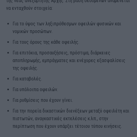
της νέας ανεξάρτητης Αρχής. Στη βάση δεδομένων αναμένεται
να ενταχθούν στοιχεία:
Για το ύψος των ληξιπρόθεσμων οφειλών φυσικών και
νομικών προσώπων.
Για τους όρους της κάθε οφειλής.
Για επιτόκια, προσαυξήσεις, πρόστιμα, διάρκειες
αποπληρωμής, εμπράγματες και ενέχυρες εξασφαλίσεις
της οφειλής.
Για καταβολές.
Για υπόλοιπα οφειλών.
Για ρυθμίσεις που έχουν γίνει.
Για την πορεία δικαστικών διενέξεων μεταξύ οφειλέτη και
πιστωτών, αναγκαστικές εκτελέσεις κ.λπ., στην
περίπτωση που έχουν υπάρξει τέτοιου τύπου κινήσεις.