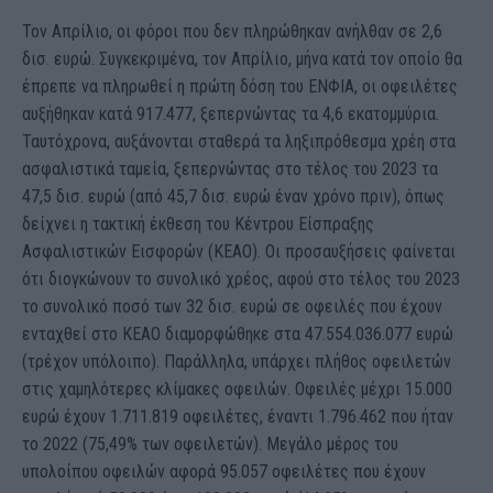
Τον Απρίλιο, οι φόροι που δεν πληρώθηκαν ανήλθαν σε 2,6
δισ. ευρώ. Συγκεκριμένα, τον Απρίλιο, μήνα κατά τον οποίο θα
έπρεπε να πληρωθεί η πρώτη δόση του ΕΝΦΙΑ, οι οφειλέτες
αυξήθηκαν κατά 917.477, ξεπερνώντας τα 4,6 εκατομμύρια.
Ταυτόχρονα, αυξάνονται σταθερά τα ληξιπρόθεσμα χρέη στα
ασφαλιστικά ταμεία, ξεπερνώντας στο τέλος του 2023 τα
47,5 δισ. ευρώ (από 45,7 δισ. ευρώ έναν χρόνο πριν), όπως
δείχνει η τακτική έκθεση του Κέντρου Είσπραξης
Ασφαλιστικών Εισφορών (ΚΕΑΟ). Οι προσαυξήσεις φαίνεται
ότι διογκώνουν το συνολικό χρέος, αφού στο τέλος του 2023
το συνολικό ποσό των 32 δισ. ευρώ σε οφειλές που έχουν
ενταχθεί στο ΚΕΑΟ διαμορφώθηκε στα
47.554.036.077
ευρώ
(τρέχον υπόλοιπο). Παράλληλα, υπάρχει πλήθος οφειλετών
στις χαμηλότερες κλίμακες οφειλών. Οφειλές μέχρι 15.000
ευρώ έχουν 1.711.819 οφειλέτες, έναντι 1.796.462 που ήταν
το 2022 (75,49% των οφειλετών). Μεγάλο μέρος του
υπολοίπου οφειλών αφορά 95.057 οφειλέτες που έχουν