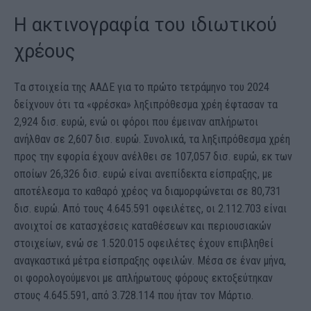
Η ακτινογραφία του ιδιωτικού
χρέους
Tα στοιχεία της ΑΑΔΕ για το πρώτο τετράμηνο του 2024
δείχνουν ότι τα «φρέσκα» ληξιπρόθεσμα χρέη έφτασαν τα
2,924 δισ. ευρώ, ενώ οι φόροι που έμειναν απλήρωτοι
ανήλθαν σε 2,607 δισ. ευρώ. Συνολικά, τα ληξιπρόθεσμα χρέη
προς την εφορία έχουν ανέλθει σε 107,057 δισ. ευρώ, εκ των
οποίων 26,326 δισ. ευρώ είναι ανεπίδεκτα είσπραξης, με
αποτέλεσμα το καθαρό χρέος να διαμορφώνεται σε 80,731
δισ. ευρώ. Από τους 4.645.591 οφειλέτες, οι 2.112.703 είναι
ανοιχτοί σε κατασχέσεις καταθέσεων και περιουσιακών
στοιχείων, ενώ σε 1.520.015 οφειλέτες έχουν επιβληθεί
αναγκαστικά μέτρα είσπραξης οφειλών. Mέσα σε έναν μήνα,
οι φορολογούμενοι με απλήρωτους φόρους εκτοξεύτηκαν
στους 4.645.591, από 3.728.114 που ήταν τον Μάρτιο.