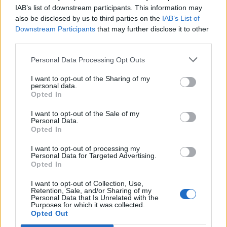
εμφανή από τα αποτελέσματα του πρώτου τριμήνου που θα
IAB’s list of downstream participants. This information may
ξεκινούν να ανακοινώνουν.
also be disclosed by us to third parties on the
IAB’s List of
Downstream Participants
that may further disclose it to other
third parties.
Personal Data Processing Opt Outs
I want to opt-out of the Sharing of my
personal data.
Opted In
Προηγούμενο άρθρο
Επόμενο άρθρο
Τραβάει τη γροuσουζιά σαν
Γεράσιμος Σκιαδαρέσης – Απώλεια
I want to opt-out of the Sale of my
μαγνńτης: Το φυτό που φέρνει
για τον ηθοποιό!: «Καλό ταξίδι
Personal Data.
κακοτuχία στο σπίτι, αν το έχετε
αγόρι μου»
Opted In
πετάξτε το αμέσως
I want to opt-out of processing my
Personal Data for Targeted Advertising.
Opted In
I want to opt-out of Collection, Use,
Retention, Sale, and/or Sharing of my
Personal Data that Is Unrelated with the
Purposes for which it was collected.
Opted Out