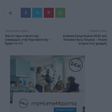
Προηγούμενο άρθρο
Επόμενο άρθρο
Φωτιά τώρα στην Αττική –
Διακοπή δρομολογίων ΗΣΑΠ από
Συναγερμός στην Πυροσβεστική –
Πευκάκια προς Πειραιά – Πτώση
Ήχησε το 112
ατόμου στις γραμμές