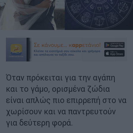
Όταν πρόκειται για την αγάπη
και το γάμο, ορισμένα ζώδια
είναι απλώς πιο επιρρεπή στο να
χωρίσουν και να παντρευτούν
για δεύτερη φορά.