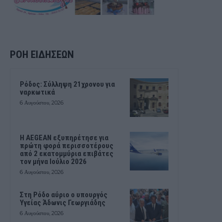
ΡΟΗ ΕΙΔΗΣΕΩΝ
Ρόδος: Σύλληψη 21χρονου για
ναρκωτικά
6 Αυγούστου, 2026
Η AEGEAN εξυπηρέτησε για
πρώτη φορά περισσοτέρους
από 2 εκατομμύρια επιβάτες
τον μήνα Ιούλιο 2026
6 Αυγούστου, 2026
Στη Ρόδο αύριο ο υπουργός
Υγείας Άδωνις Γεωργιάδης
6 Αυγούστου, 2026