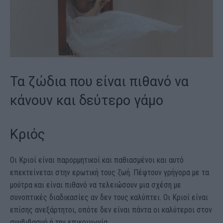
Τα ζώδια που είναι πιθανό να
κάνουν και δεύτερο γάμο
Κριός
Οι Κριοί είναι παρορμητικοί και παθιασμένοι και αυτό
επεκτείνεται στην ερωτική τους ζωή. Πέφτουν γρήγορα με τα
μούτρα και είναι πιθανό να τελειώσουν μια σχέση με
συνοπτικές διαδικασίες αν δεν τους καλύπτει. Οι Κριοί είναι
επίσης ανεξάρτητοι, οπότε δεν είναι πάντα οι καλύτεροι στον
συμβιβασμό ή την επικοινωνία.