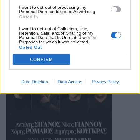
I want to opt-out of processing my
Personal Data for Targeted Advertising.
Opted In
I want to opt-out of Collection, Use,
Retention, Sale, and/or Sharing of my
Personal Data that Is Unrelated with the
Purposes for which it was collected.
Opted Out
CONFIRM
Data Deletion
Data Access
Privacy Policy