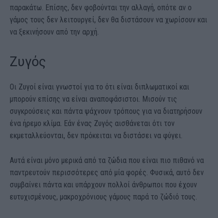
παρακάτω. Επίσης, δεν φοβούνται την αλλαγή, οπότε αν ο
γάμος τους δεν λειτουργεί, δεν θα διστάσουν να χωρίσουν και
να ξεκινήσουν από την αρχή.
Ζυγός
Οι Ζυγοί είναι γνωστοί για το ότι είναι διπλωματικοί και
μπορούν επίσης να είναι αναποφάσιστοι. Μισούν τις
συγκρούσεις και πάντα ψάχνουν τρόπους για να διατηρήσουν
ένα ήρεμο κλίμα. Εάν ένας Ζυγός αισθάνεται ότι τον
εκμεταλλεύονται, δεν πρόκειται να διστάσει να φύγει.
Αυτά είναι μόνο μερικά από τα ζώδια που είναι πιο πιθανό να
παντρευτούν περισσότερες από μία φορές. Φυσικά, αυτό δεν
συμβαίνει πάντα και υπάρχουν πολλοί άνθρωποι που έχουν
ευτυχισμένους, μακροχρόνιους γάμους παρά το ζώδιό τους.