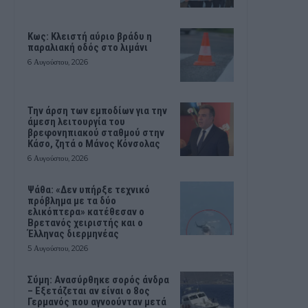
Κως: Κλειστή αύριο βράδυ η
παραλιακή οδός στο λιμάνι
6 Αυγούστου, 2026
Την άρση των εμποδίων για την
άμεση λειτουργία του
βρεφονηπιακού σταθμού στην
Κάσο, ζητά ο Μάνος Κόνσολας
6 Αυγούστου, 2026
Ψάθα: «Δεν υπήρξε τεχνικό
πρόβλημα με τα δύο
ελικόπτερα» κατέθεσαν ο
Βρετανός χειριστής και ο
Έλληνας διερμηνέας
5 Αυγούστου, 2026
Σύμη: Ανασύρθηκε σορός άνδρα
– Εξετάζεται αν είναι ο 8ος
Γερμανός που αγνοούνταν μετά