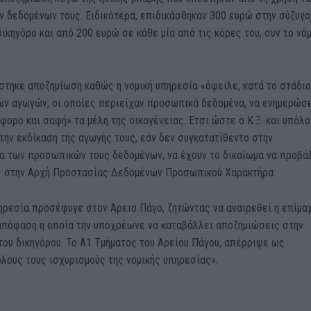
 δεδομένων τους. Ειδικότερα, επιδικάσθηκαν 300 ευρώ στην σύζυγο
ικηγόρο και από 200 ευρώ σε κάθε μία από τις κόρες του, συν το νό
στηκε αποζημίωση καθώς η νομική υπηρεσία «όφειλε, κατά το στάδιο
ων αγωγών, οι οποίες περιείχαν προσωπικά δεδομένα, να ενημερώσε
ορο και σαφή» τα μέλη της οικογένειας. Ετσι ώστε ο Κ.Ξ. και υπόλο
 την εκδίκαση της αγωγής τους, εάν δεν συγκατατίθεντο στην
α των προσωπικών τους δεδομένων, να έχουν το δικαίωμα να προβά
ς στην Αρχή Προστασίας Δεδομένων Προσωπικού Χαρακτήρα.
ηρεσία προσέφυγε στον Άρειο Πάγο, ζητώντας να αναιρεθεί η επίμα
απόφαση η οποία την υποχρέωνε να καταβάλλει αποζημιώσεις στην
του δικηγόρου. Το Α1 Τμήματος του Αρείου Πάγου, απέρριψε ως
λους τους ισχυρισμούς της νομικής υπηρεσίας».