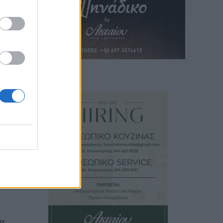
υ
ύπερ
ι των
ων
διά
ε
ων