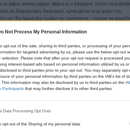
 σε βάρος σούπερ μάρκετ. Μάλιστα, ο δικηγόρος ζήτησε να συζητηθ
υτές σε διαφορετικές δικασίμους, προκειμένου να μη φανεί στο
ότι την ίδια ημέρα όλα τα μέλη της οικογένειας, «τύχαινε να αγοράζ
 προϊόντα», από διαφορετικά καταστήματα.Ελεύθερη με περιοριστικ
o Not Process My Personal Information
γγύηση η 43χρονη δικηγόρος, την οποία έχει μηνύσει γνωστός
ος
to opt-out of the sale, sharing to third parties, or processing of your per
καλύφθηκε ότι η οικογένεια είχε καταθέσει από το 2008 και μετά κα
formation for targeted advertising by us, please use the below opt-out s
οιες κατά περιεχόμενο αγωγές και κατά άλλων εταιρειών παραγωγής
r selection. Please note that after your opt-out request is processed y
 και εμπορίας τροφίμων, φαρμάκων ή άλλων ειδών». Οι αγωγές
eing interest-based ads based on personal information utilized by us or
ελαττωματικά προϊόντα, όπως «χαλασμένοι συμπυκνωμένοι χυμοί
disclosed to third parties prior to your opt-out. You may separately opt-
ατεψυγμένα λαχανικά που περιείχαν κοτσάνια και αλλοιωμένα φάρμα
losure of your personal information by third parties on the IAB’s list of
. This information may also be disclosed by us to third parties on the
IA
Participants
that may further disclose it to other third parties.
ηρεσία ζήτησε και έλαβε εισαγγελική εντολή, προκειμένου να της
όλες οι αγωγές που είχε καταθέσει ο Κ.Ξ. με παρόμοιο περιεχόμενο
ιών, κ.λπ.
l Data Processing Opt Outs
ένη του Ειρηνοδικείου Θεσσαλονίκης χορήγησε στη νομική υπηρεσία
o opt-out of the Sharing of my personal data.
των αγωγών αυτών. Από τις αγωγές προέκυπταν τα προσωπικά δεδο