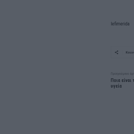
Iefimerida
Κοιν
Προηγούμενο άρ
Ποια είναι
υγεία