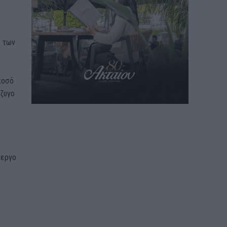
ό των
ποσό
ύζυγο
ίεργο