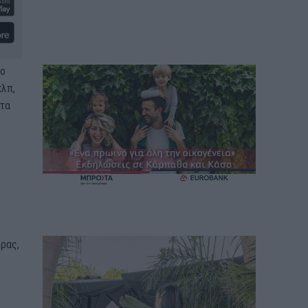
ύο
κλπ,
ντα
ρας,