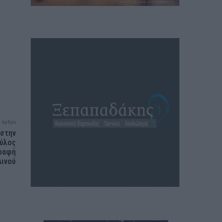
 άρθρο
 στην
αύλος
γραφή
Λινού