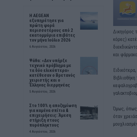
Η AEGEAN
εξυπηρέτησε για
πρώτη φορά
περισσοτέρους από 2
Δικηγόρος τ
εκατομμύρια επιβάτες
κόρες) κατ
τον μήνα Ιούλιο 2026
διεκδικώντ
6 Αυγούστου, 2026
και φάρμακα
Ψάθα: «Δεν υπήρξε
τεχνικό πρόβλημα με
Ειδικότερα,
τα δύο ελικόπτερα»
κατέθεσαν ο Βρετανός
Βιβλιοθήκη
χειριστής και ο
Έλληνας διερμηνέας
κεφαλογραβ
5 Αυγούστου, 2026
γαλακτοβιομ
Στο 100% η αποζημίωση
Όμως, όπως 
για καμένα σπίτια &
επιχειρήσεις: Άμεση
όταν χρειάσ
στήριξη στους
μουχλιασμέν
πυρόπληκτους
4 Αυγούστου, 2026