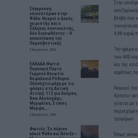
Στην συνέχε
Σύγκρουση
αποζημίωση 
ελικοπτέρων στην
βλάβη που υ
Ψάθα: Νεκροί ο Δανός
χειριστής και ο
οικογένειας
Έλληνας συντονιστής,
4,48 ευρώ π
δύο διασωθέντες – Η
ανακοίνωση της
Πυροσβεστικής
Την ημέρα ε
3 Αυγούστου, 2026
των 600 ευρ
ΕΛΛΑΔΑ Φωτιά
και της επ
Πυρκαγιά Πόρτο
εμμέσως παθ
Γερμενό Βοιωτία
Κεφαλονιά Ρέθυμνο
Ολονύχτια μάχη με τις
Νομικοί το
φλόγες στη Δυτική
Αττική: 112 για Λούμπα,
Κατόπιν αυτ
Άνω Αλεποχώρι,
γίνεται με 
Μορφέικα, Στάνες
Μόρφα,...
περιεχόμεν
3 Αυγούστου, 2026
τροφίμων.
Φωτιές: Σε πύρινο
κλοιό Ψάθα και Βένιζα –
Όπως αποκαλ