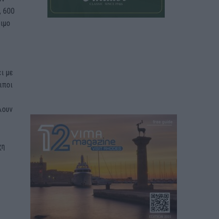
, 600
μιμο
ι με
ιποι
λουν
χη