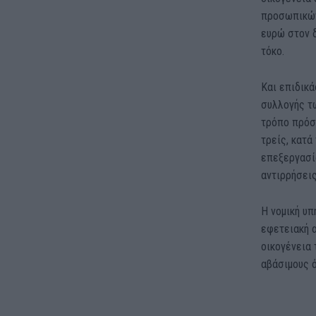
προσωπικών
ευρώ στον δ
τόκο.
Και επιδικά
συλλογής τ
τρόπο πρόσφ
τρείς, κατά
επεξεργασί
αντιρρήσει
Η νομική υπ
εφετειακή 
οικογένεια 
αβάσιμους ό