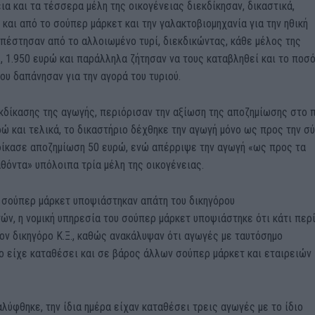
ια και τα τέσσερα μέλη της οικογένειας διεκδίκησαν, δικαστικά,
και από το σούπερ μάρκετ και την γαλακτοβιομηχανία για την ηθική
πέστησαν από το αλλοιωμένο τυρί, διεκδικώντας, κάθε μέλος της
, 1.950 ευρώ και παράλληλα ζήτησαν να τους καταβληθεί και το ποσ
ου δαπάνησαν για την αγορά του τυριού.
κδίκασης της αγωγής, περιόρισαν την αξίωση της αποζημίωσης στο 
ώ και τελικά, το δικαστήριο δέχθηκε την αγωγή μόνο ως προς την σ
ιδίκασε αποζημίωση 50 ευρώ, ενώ απέρριψε την αγωγή «ως προς τα
όντα» υπόλοιπα τρία μέλη της οικογένειας.
υ σούπερ μάρκετ υποψιάστηκαν απάτη του δικηγόρου
ών, η νομική υπηρεσία του σούπερ μάρκετ υποψιάστηκε ότι κάτι περ
τον δικηγόρο Κ.Ξ., καθώς ανακάλυψαν ότι αγωγές με ταυτόσημο
ο είχε καταθέσει και σε βάρος άλλων σούπερ μάρκετ και εταιρειών
ύφθηκε, την ίδια ημέρα είχαν καταθέσει τρεις αγωγές με το ίδιο