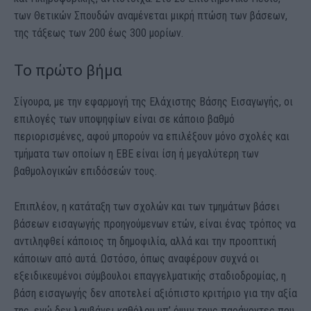
των Θετικών Σπουδών αναμένεται μικρή πτώση των βάσεων,
της τάξεως των 200 έως 300 μορίων.
Το πρώτο βήμα
Σίγουρα, με την εφαρμογή της Ελάχιστης Βάσης Εισαγωγής, οι
επιλογές των υποψηφίων είναι σε κάποιο βαθμό
περιορισμένες, αφού μπορούν να επιλέξουν μόνο σχολές και
τμήματα των οποίων η ΕΒΕ είναι ίση ή μεγαλύτερη των
βαθμολογικών επιδόσεών τους.
Επιπλέον, η κατάταξη των σχολών και των τμημάτων βάσει
βάσεων εισαγωγής προηγούμενων ετών, είναι ένας τρόπος να
αντιληφθεί κάποιος τη δημοφιλία, αλλά και την προοπτική
κάποιων από αυτά. Ωστόσο, όπως αναφέρουν συχνά οι
εξειδικευμένοι σύμβουλοι επαγγελματικής σταδιοδρομίας, η
βάση εισαγωγής δεν αποτελεί αξιόπιστο κριτήριο για την αξία
της, ενώ δεν λαμβάνει καθόλου υπ’ όψιν τους παράγοντες που