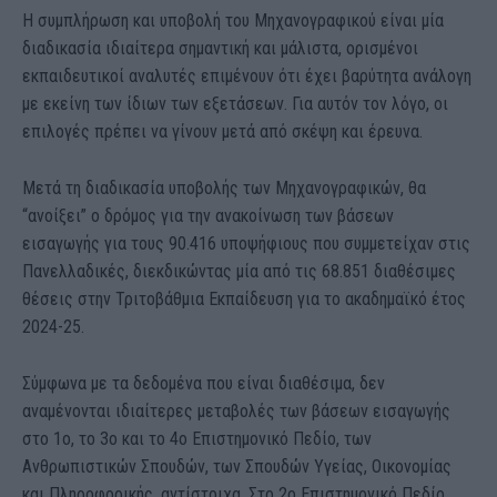
Η συμπλήρωση και υποβολή του Μηχανογραφικού είναι μία
διαδικασία ιδιαίτερα σημαντική και μάλιστα, ορισμένοι
εκπαιδευτικοί αναλυτές επιμένουν ότι έχει βαρύτητα ανάλογη
με εκείνη των ίδιων των εξετάσεων. Για αυτόν τον λόγο, οι
επιλογές πρέπει να γίνουν μετά από σκέψη και έρευνα.
Μετά τη διαδικασία υποβολής των Μηχανογραφικών, θα
“ανοίξει” ο δρόμος για την ανακοίνωση των βάσεων
εισαγωγής για τους 90.416 υποψήφιους που συμμετείχαν στις
Πανελλαδικές, διεκδικώντας μία από τις 68.851 διαθέσιμες
θέσεις στην Τριτοβάθμια Εκπαίδευση για το ακαδημαϊκό έτος
2024-25.
Σύμφωνα με τα δεδομένα που είναι διαθέσιμα, δεν
αναμένονται ιδιαίτερες μεταβολές των βάσεων εισαγωγής
στο 1ο, το 3ο και το 4ο Επιστημονικό Πεδίο, των
Ανθρωπιστικών Σπουδών, των Σπουδών Υγείας, Οικονομίας
και Πληροφορικής, αντίστοιχα. Στο 2ο Επιστημονικό Πεδίο,