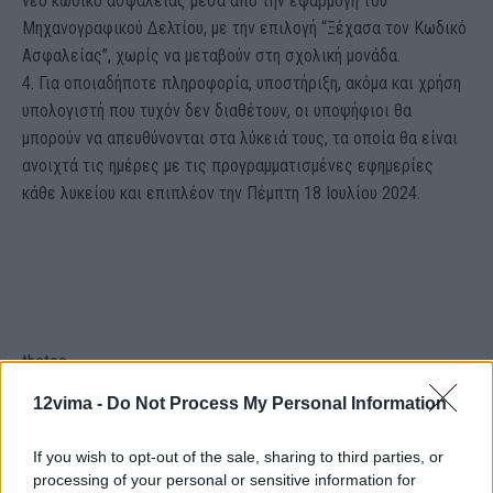
νέο κωδικό ασφαλείας μέσα από την εφαρμογή του
Μηχανογραφικού Δελτίου, με την επιλογή “Ξέχασα τον Κωδικό
Ασφαλείας”, χωρίς να μεταβούν στη σχολική μονάδα.
4. Για οποιαδήποτε πληροφορία, υποστήριξη, ακόμα και χρήση
υπολογιστή που τυχόν δεν διαθέτουν, οι υποψήφιοι θα
μπορούν να απευθύνονται στα λύκειά τους, τα οποία θα είναι
ανοιχτά τις ημέρες με τις προγραμματισμένες εφημερίες
κάθε λυκείου και επιπλέον την Πέμπτη 18 Ιουλίου 2024.
thetoc
12vima -
Do Not Process My Personal Information
If you wish to opt-out of the sale, sharing to third parties, or
processing of your personal or sensitive information for