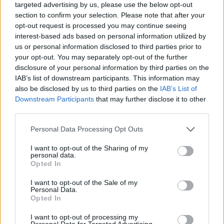
targeted advertising by us, please use the below opt-out
section to confirm your selection. Please note that after your
Προηγούμενο άρθρο
Επόμενο άρθρο
opt-out request is processed you may continue seeing
Κρήτη: Τράγος εισέβαλε σε
Ψαχνά: 25χρονος κακοποίησε
interest-based ads based on personal information utilized by
αυτοκίνητο τουριστών και δεν
βάναυσα την 70χρονη μητέρα του –
us or personal information disclosed to third parties prior to
μπορούσε να βγει (Βίντεο)
Σε κωματώδη κατάσταση η γυναίκα
your opt-out. You may separately opt-out of the further
disclosure of your personal information by third parties on the
IAB’s list of downstream participants. This information may
also be disclosed by us to third parties on the
IAB’s List of
Downstream Participants
that may further disclose it to other
third parties.
Personal Data Processing Opt Outs
I want to opt-out of the Sharing of my
personal data.
Opted In
I want to opt-out of the Sale of my
Personal Data.
Opted In
I want to opt-out of processing my
Personal Data for Targeted Advertising.