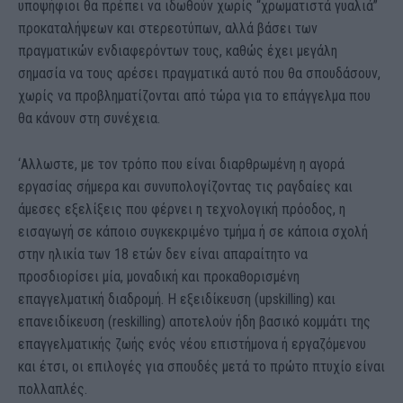
υποψήφιοι θα πρέπει να ιδωθούν χωρίς “χρωματιστά γυαλιά”
προκαταλήψεων και στερεοτύπων, αλλά βάσει των
πραγματικών ενδιαφερόντων τους, καθώς έχει μεγάλη
σημασία να τους αρέσει πραγματικά αυτό που θα σπουδάσουν,
χωρίς να προβληματίζονται από τώρα για το επάγγελμα που
θα κάνουν στη συνέχεια.
‘Αλλωστε, με τον τρόπο που είναι διαρθρωμένη η αγορά
εργασίας σήμερα και συνυπολογίζοντας τις ραγδαίες και
άμεσες εξελίξεις που φέρνει η τεχνολογική πρόοδος, η
εισαγωγή σε κάποιο συγκεκριμένο τμήμα ή σε κάποια σχολή
στην ηλικία των 18 ετών δεν είναι απαραίτητο να
προσδιορίσει μία, μοναδική και προκαθορισμένη
επαγγελματική διαδρομή. Η εξειδίκευση (upskilling) και
επανειδίκευση (reskilling) αποτελούν ήδη βασικό κομμάτι της
επαγγελματικής ζωής ενός νέου επιστήμονα ή εργαζόμενου
και έτσι, οι επιλογές για σπουδές μετά το πρώτο πτυχίο είναι
πολλαπλές.