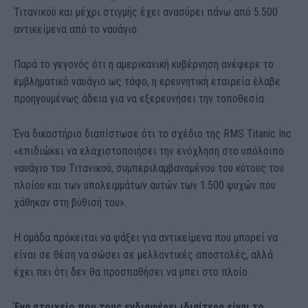
Τιτανικού και μέχρι στιγμής έχει ανασύρει πάνω από 5.500
αντικείμενα από το ναυάγιο.
Παρά το γεγονός ότι η αμερικανική κυβέρνηση ανέφερε το
εμβληματικό ναυάγιο ως τάφο, η ερευνητική εταιρεία έλαβε
προηγουμένως άδεια για να εξερευνήσει την τοποθεσία.
Ένα δικαστήριο διαπίστωσε ότι το σχέδιο της RMS Titanic Inc
«επιδιώκει να ελαχιστοποιήσει την ενόχληση στο υπόλοιπο
ναυάγιο του Τιτανικού, συμπεριλαμβανομένου του κύτους του
πλοίου και των υπολειμμάτων αυτών των 1.500 ψυχών που
χάθηκαν στη βύθισή του».
Η ομάδα πρόκειται να ψάξει για αντικείμενα που μπορεί να
είναι σε θέση να σώσει σε μελλοντικές αποστολές, αλλά
έχει πει ότι δεν θα προσπαθήσει να μπει στο πλοίο.
Ένα στοιχείο που τους ενδιαφέρει ιδιαίτερα είναι το