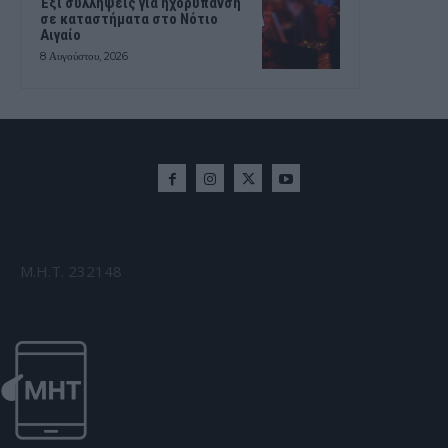
Έξι συλλήψεις για ηχορύπανση
σε καταστήματα στο Νότιο
Αιγαίο
8 Αυγούστου, 2026
Μ.Η.Τ. 232148