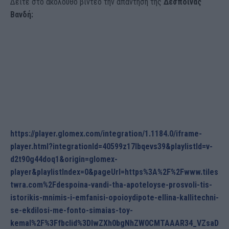
Δείτε στο ακόλουθο βίντεο την απάντηση της
Δέσποινας
Βανδή:
https://player.glomex.com/integration/1.1184.0/iframe-
player.html?integrationId=40599z17lbqevs39&playlistId=v-
d2t90g44doq1&origin=glomex-
player&playlistIndex=0&pageUrl=https%3A%2F%2Fwww.tiles
twra.com%2Fdespoina-vandi-tha-apoteloyse-prosvoli-tis-
istorikis-mnimis-i-emfanisi-opoioydipote-ellina-kallitechni-
se-ekdilosi-me-fonto-simaias-toy-
kemal%2F%3Ffbclid%3DIwZXh0bgNhZW0CMTAAAR34_VZsaD