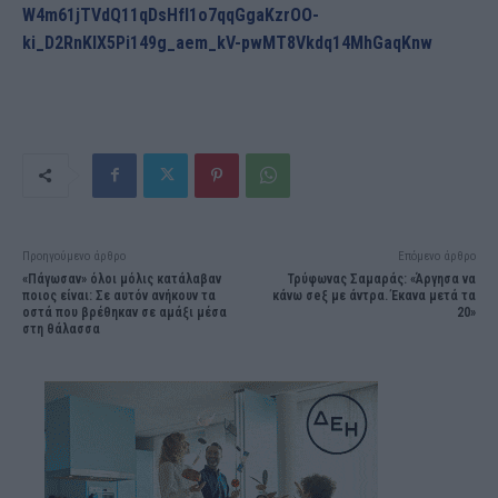
W4m61jTVdQ11qDsHfI1o7qqGgaKzrOO-
ki_D2RnKIX5Pi149g_aem_kV-pwMT8Vkdq14MhGaqKnw
Προηγούμενο άρθρο
Επόμενο άρθρο
«Πάγωσαν» όλοι μόλις κατάλαβαν
Τρύφωνας Σαμαράς: «Άργησα να
ποιος είναι: Σε αυτόν ανήκουν τα
κάνω σeξ με άντρα. Έκανα μετά τα
οστά που βρέθηκαν σε αμάξι μέσα
20»
στη θάλασσα