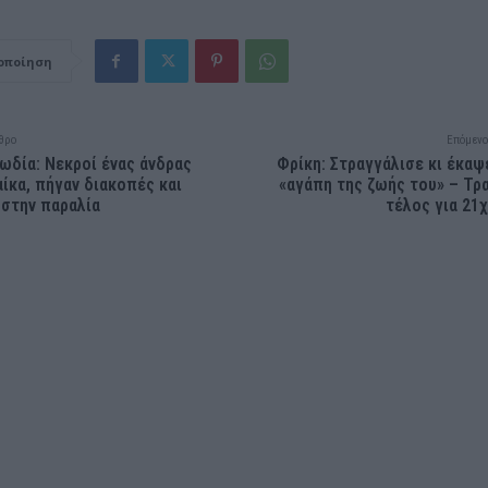
οποίηση
θρο
Επόμενο
ωδία: Νεκροί ένας άνδρας
Φρίκη: Στραγγάλισε κι έκαψ
αίκα, πήγαν διακοπές και
«αγάπη της ζωής του» – Τρ
στην παραλία
τέλος για 21