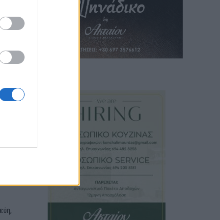
αι
γραφο
εύη,