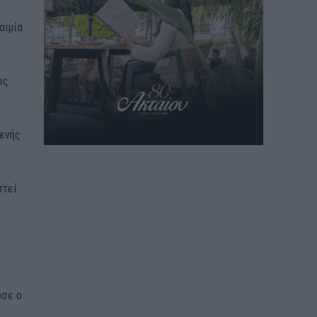
αιμία
ις
θενής
στεί
ωσε ο