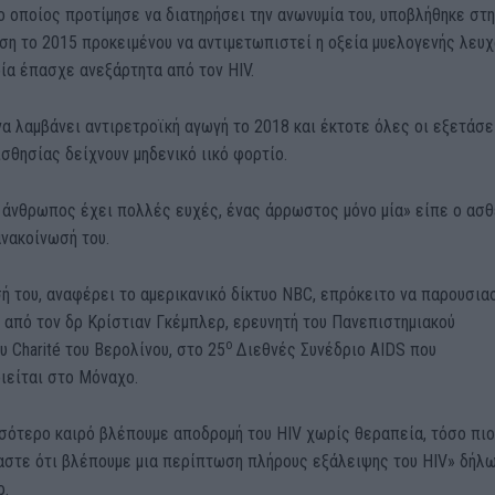
ο οποίος προτίμησε να διατηρήσει την ανωνυμία του, υποβλήθηκε στη
η το 2015 προκειμένου να αντιμετωπιστεί η οξεία μυελογενής λευχ
ία έπασχε ανεξάρτητα από τον HIV.
α λαμβάνει αντιρετροϊκή αγωγή το 2018 και έκτοτε όλες οι εξετάσε
σθησίας δείχνουν μηδενικό ιικό φορτίο.
ς άνθρωπος έχει πολλές ευχές, ένας άρρωστος μόνο μία» είπε ο ασ
νακοίνωσή του.
 του, αναφέρει το αμερικανικό δίκτυο NBC, επρόκειτο να παρουσια
 από τον δρ Κρίστιαν Γκέμπλερ, ερευνητή του Πανεπιστημιακού
ο
 Charité του Βερολίνου, στο 25
Διεθνές Συνέδριο AIDS που
ιείται στο Μόναχο.
σότερο καιρό βλέπουμε αποδρομή του HIV χωρίς θεραπεία, τόσο πιο
μαστε ότι βλέπουμε μια περίπτωση πλήρους εξάλειψης του HIV» δήλ
ρ.