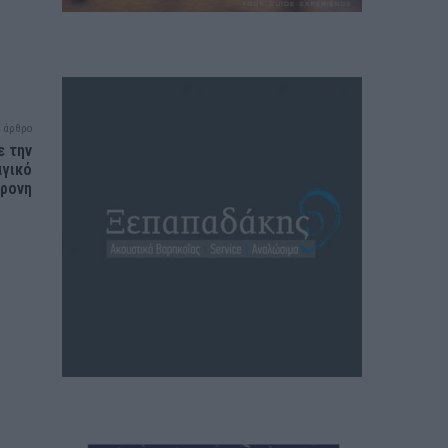
 άρθρο
ε την
αγικό
χρονη