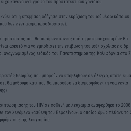
 είχε κανένα αντίγραφο του προστατευτικού γονιδίου.
κνύει ότι η επέμβαση οδήγησε στην εκρίζωση του ιού μέσω κάποιου
που δεν έχει ακόμα προσδιοριστεί.
ο προστασίας που θα περίμενε κανείς από τη μεταμόσχευση δεν θα
ίναι αρκετό για να εμποδίσει την επιβίωση του ιού» σχολίασε ο δρ
ς, αναγνωρισμένος ειδικός του Πανεπιστημίου της Καλιφόρνια στο Σ
αρκετές θεωρίες που μπορούν να υποβληθούν σε έλεγχο, οπότε είμα
ότι θα μάθουμε κάτι που θα μπορούσε να διαμορφώσει τη νέα γενιά
σης».
ρίπτωση ίασης του HIV σε ασθενή με λευχαιμία αναφέρθηκε το 2008
σε τον λεγόμενο «ασθενή του Βερολίνου», o οποίος όμως πέθανε το 
μφάμνισης της λευχαιμίας.