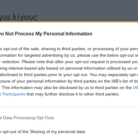
για λίγους
τις προηγούμενες περιπτώσεις ίασης, η επέμβαση στην οποία
o Not Process My Personal Information
ο ασθενής δεν θα μπορούσε να εφαρμοστεί γενικά για την αντιμετώ
λά μόνο σε φορείς του ιού που εμφάνισαν ανεξάρτητους αιματολογικ
to opt-out of the sale, sharing to third parties, or processing of your per
formation for targeted advertising by us, please use the below opt-out s
r selection. Please note that after your opt-out request is processed y
eing interest-based ads based on personal information utilized by us or
ιδή η μέθοδος είναι επικίνδυνη και η εφαρμογή της σε κατά τα άλλα
disclosed to third parties prior to your opt-out. You may separately opt-
νείς του HIV θα ήταν ανήθικη.
losure of your personal information by third parties on the IAB’s list of
. This information may also be disclosed by us to third parties on the
IA
Participants
that may further disclose it to other third parties.
αι ότι η μεταμόσχευση πραγματοποιείται μετά τη χορήγηση βαριάς
είας που σκοτώνει τον μυελό των οστών του ασθενή μαζί με τον
l Data Processing Opt Outs
o opt-out of the Sharing of my personal data.
ου ΗΙV (κίτρινο) προσβάλλουν Τ-κύτταρο του ανοσοποιητικού