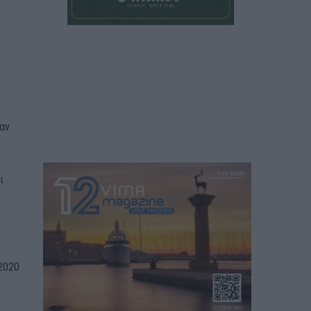
αν
ι
2020