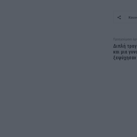
Κοιν
Προηγούμενο άρ
Διπλή τραγ
και μια γυν
ξεψύχησαν 