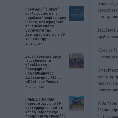
Ο ασθενής, 
Προσωρινή διακοπή
μεταμόσχευσ
κυκλοφορίας στην
από την οπο
παραλιακή λωρίδα προς
Ιαλυσό, στο ύψος των
Κρητικών από τα
Σταμάτησε ν
μεσάνυχτα της
Δευτέρας έως τις 5:00
υψηλής ευαι
το πρωί της...
3 Ιουλίου, 2026
«Ένας υγιή
Στον Περιφερειάρχη
σε γραπτή α
παρέδωσαν το
Κύπελλο του
Προεφηβικού
Η περίπτωσή
Πρωταθλήματος
την Τετάρτη
Δωδεκανήσου Κ16 οι
«Πάνθηρες Ρόδου»
Νοσοκομείου
26 Ιουνίου, 2026
πραγματοπο
ΠΑΜΕ ΣΤΟΙΧΗΜΑ:
«Όσο περισ
Περισσότερα από 19
εκατομμύρια ευρώ σε
βέβαιοι εί
κέρδη μοίρασε την
προηγούμενη εβδομάδα
δρ Γκέμπλε