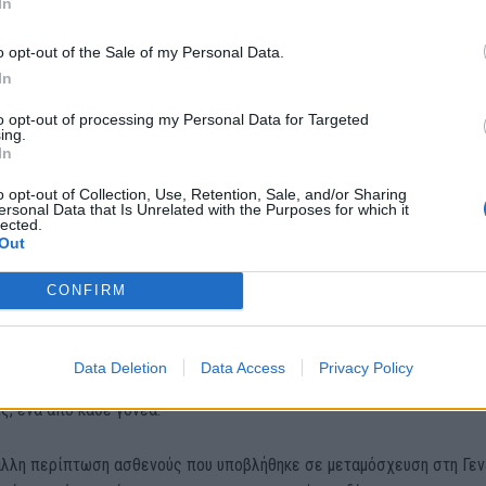
In
σε εικόνα ηλεκτρονικού μικροσκοπίου (NIAID / NIH)
o opt-out of the Sale of my Personal Data.
το μόσχευμα μυελού των οστών πρέπει να λαμβάνεται από συμβατούς
In
χουν την τύχη να φέρουν σπάνιες μεταλλάξεις στο γονίδιο CCR5,
to opt-out of processing my Personal Data for Targeted
 που εμποδίζουν τη λοίμωξη από HIV.
ing.
In
μοσφαίρια που παράγει ο μυελός των οστών είναι αυτά που μολύνοντ
o opt-out of Collection, Use, Retention, Sale, and/or Sharing
 ο οποίος ενσωματώνει το γενετικό υλικό στο DNA των κυττάρων και
ersonal Data that Is Unrelated with the Purposes for which it
lected.
το να εκριζωθεί.
Out
CONFIRM
α για νέες θεραπείες
αία περίπτωση στη Γερμανία, πάντως, ο δότης έφερε μόνο ένα αντί
Data Deletion
Data Access
Privacy Policy
ευτικού γονιδίου CCR5, αντί για δύο αντίγραφα σε προηγούμενες
, ένα από κάθε γονέα.
 άλλη περίπτωση ασθενούς που υποβλήθηκε σε μεταμόσχευση στη Γεν