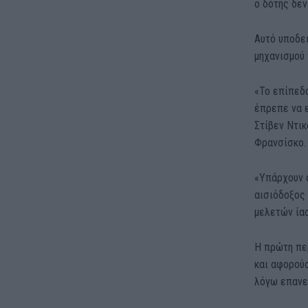
ο δότης δεν
Αυτό υποδει
μηχανισμού 
«Το επίπεδ
έπρεπε να ε
Στίβεν Ντικ
Φρανσίσκο.
«Υπάρχουν 
αισιόδοξος 
μελετών ία
Η πρώτη πε
και αφορού
λόγω επανε