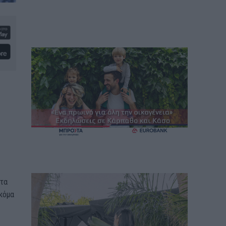
ατα
ακόμα