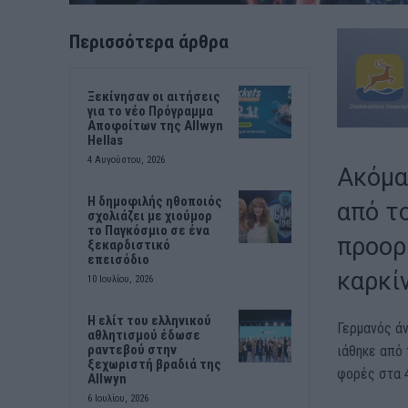
Περισσότερα άρθρα
Ξεκίνησαν οι αιτήσεις
για το νέο Πρόγραμμα
Αποφοίτων της Allwyn
Hellas
4 Αυγούστου, 2026
Ακόμα
Η δημοφιλής ηθοποιός
από τ
σχολιάζει με χιούμορ
το Παγκόσμιο σε ένα
προορ
ξεκαρδιστικό
επεισόδιο
καρκί
10 Ιουλίου, 2026
Η ελίτ του ελληνικού
Γερμανός ά
αθλητισμού έδωσε
ραντεβού στην
ιάθηκε από 
ξεχωριστή βραδιά της
φορές στα 4
Allwyn
6 Ιουλίου, 2026