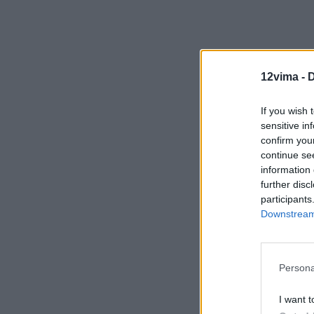
12vima -
D
If you wish 
sensitive in
confirm you
continue se
Δείτε βίντ
information 
further disc
participants
Downstream 
Persona
I want t