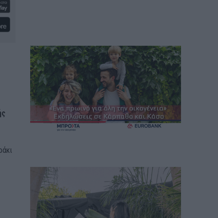
ής
ράκι