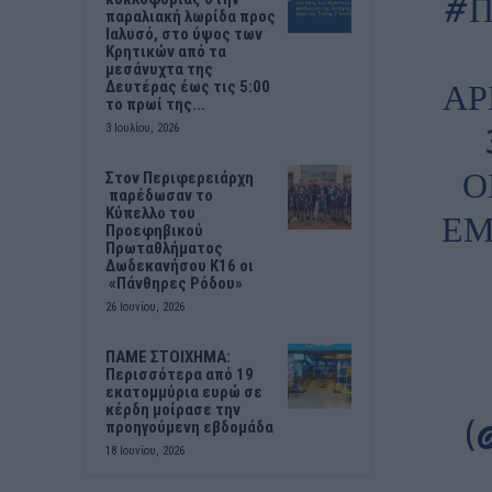
#Π
παραλιακή λωρίδα προς
Ιαλυσό, στο ύψος των
Κρητικών από τα
μεσάνυχτα της
ΑΡ
Δευτέρας έως τις 5:00
το πρωί της...
3 Ιουλίου, 2026
Ο
Στον Περιφερειάρχη
παρέδωσαν το
Κύπελλο του
ΕΜ
Προεφηβικού
Πρωταθλήματος
Δωδεκανήσου Κ16 οι
«Πάνθηρες Ρόδου»
26 Ιουνίου, 2026
ΠΑΜΕ ΣΤΟΙΧΗΜΑ:
Περισσότερα από 19
εκατομμύρια ευρώ σε
κέρδη μοίρασε την
(
προηγούμενη εβδομάδα
18 Ιουνίου, 2026