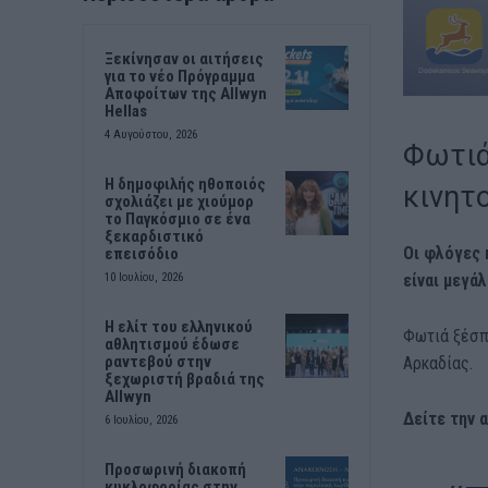
Ξεκίνησαν οι αιτήσεις
για το νέο Πρόγραμμα
Αποφοίτων της Allwyn
Hellas
4 Αυγούστου, 2026
Φωτιά
Η δημοφιλής ηθοποιός
κινητ
σχολιάζει με χιούμορ
το Παγκόσμιο σε ένα
ξεκαρδιστικό
Οι φλόγες 
επεισόδιο
είναι μεγά
10 Ιουλίου, 2026
Η ελίτ του ελληνικού
Φωτιά ξέσπ
αθλητισμού έδωσε
ραντεβού στην
Αρκαδίας.
ξεχωριστή βραδιά της
Allwyn
Δείτε την 
6 Ιουλίου, 2026
Προσωρινή διακοπή
κυκλοφορίας στην