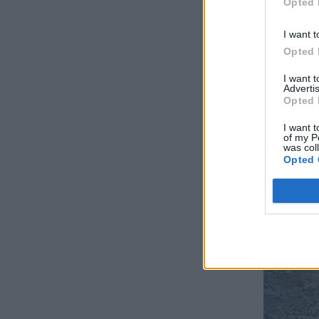
Opted 
I want t
Opted 
I want 
Advertis
Opted 
I want t
of my P
was col
Opted 