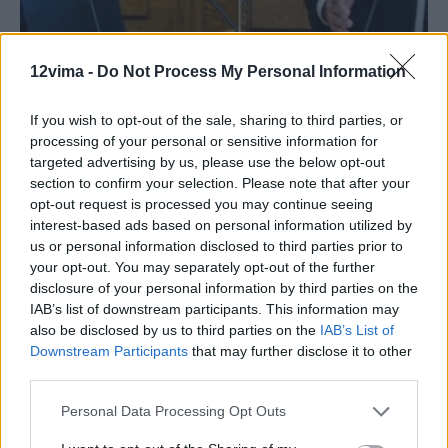
12vima -
Do Not Process My Personal Information
If you wish to opt-out of the sale, sharing to third parties, or
processing of your personal or sensitive information for
ΠΟΛΙΤΙΚΗ
targeted advertising by us, please use the below opt-out
section to confirm your selection. Please note that after your
Σύγκρουση Μητσοτάκη –
opt-out request is processed you may continue seeing
Ανδρουλάκη στη Βουλή πριν
interest-based ads based on personal information utilized by
us or personal information disclosed to third parties prior to
από το ραντεβού: “Γαλάζιος”
your opt-out. You may separately opt-out of the further
διμέτωπος με ΠΑΣΟΚ και άκρα
disclosure of your personal information by third parties on the
IAB’s list of downstream participants. This information may
δεξιά
also be disclosed by us to third parties on the
IAB’s List of
Downstream Participants
that may further disclose it to other
Στα βαθιά της… κοινοβουλευτικής μάχης μπαίνουν κυβέρνηση
third parties.
και αντιπολίτευση την Τετάρτη, με τις φωτιές στην Αττική να
αποτελούν το πρώτο bras de fer μεταξύ των...
Personal Data Processing Opt Outs