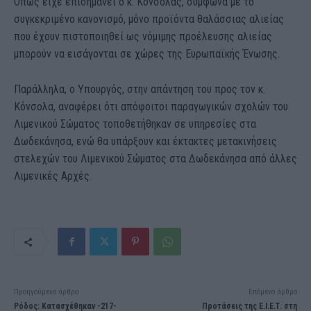
Όπως είχε επισημάνει ο κ. Κόνσολας, σύμφωνα με το
συγκεκριμένο κανονισμό, μόνο προϊόντα θαλάσσιας αλιείας
που έχουν πιστοποιηθεί ως νόμιμης προέλευσης αλιείας
μπορούν να εισάγονται σε χώρες της Ευρωπαϊκής Ένωσης.
Παράλληλα, ο Υπουργός, στην απάντηση του προς τον κ.
Κόνσολα, αναφέρει ότι απόφοιτοι παραγωγικών σχολών του
Λιμενικού Σώματος τοποθετήθηκαν σε υπηρεσίες στα
Δωδεκάνησα, ενώ θα υπάρξουν και έκτακτες μετακινήσεις
στελεχών του Λιμενικού Σώματος στα Δωδεκάνησα από άλλες
Λιμενικές Αρχές.
Προηγούμενο άρθρο
Επόμενο άρθρο
Ρόδος: Κατασχέθηκαν -217-
Προτάσεις της Ε.Ι.Ε.Τ. στη