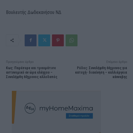
Βουλευτής Δωδεκανήσου ΝΔ
Προηγούμενο άρθρο
Επόμενο άρθρο
Kως: Παρέσυρε και τραυμάτισε
Ρόδος: Συνελήφθη 66χρονος για
αστυνομικό εν ώρα ελέγχου –
κατοχή- διακίνηση – καλλιέργεια
Συνελήφθη 60χρονος αλλοδαπός
κάνναβης