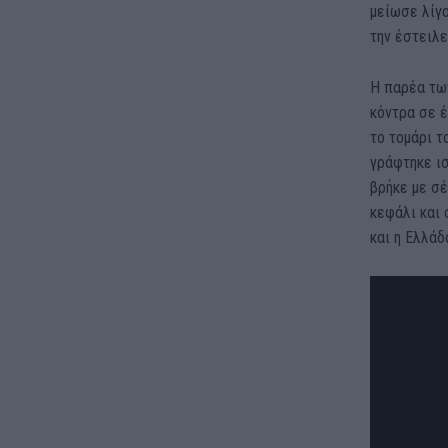
μείωσε λίγο
την έστειλε
Η παρέα τω
κόντρα σε 
το τομάρι τ
γράφτηκε ι
βρήκε με σέ
κεφάλι και 
και η Ελλάδ