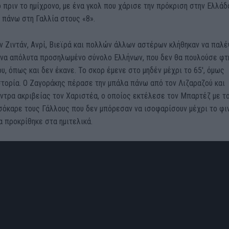
 πριν το ημίχρονο, με ένα γκολ που χάρισε την πρόκριση στην Ελλάδ
 πάνω στη Γαλλία στους «8».
ν Ζιντάν, Ανρί, Βιεϊρά και πολλών άλλων αστέρων κλήθηκαν να παλέ
ένα απόλυτα προσηλωμένο σύνολο Ελλήνων, που δεν θα πουλούσε φτ
ου, όπως και δεν έκανε. Το σκορ έμενε στο μηδέν μέχρι το 65′, όμως
στορία. Ο Ζαγοράκης πέρασε την μπάλα πάνω από τον Λιζαραζού και
ντρα ακριβείας τον Χαριστέα, ο οποίος εκτέλεσε τον Μπαρτέζ με τ
σόκαρε τους Γάλλους που δεν μπόρεσαν να ισοφαρίσουν μέχρι το φι
α προκρίθηκε στα ημιτελικά.