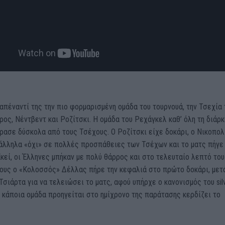
 απέναντί της την πιο φορμαρισμένη ομάδα του τουρνουά, την Τσεχία
ος, Νέντβεντ και Ροζίτσκι. Η ομάδα του Ρεχάγκελ καθ’ όλη τη διάρκ
ρασε δύσκολα από τους Τσέχους. Ο Ροζίτσκι είχε δοκάρι, ο Νικοπολ
άλληλα «όχι» σε πολλές προσπάθειες των Τσέχων και το ματς πήγε
κεί, οι Έλληνες μπήκαν με πολύ θάρρος και στο τελευταίο λεπτό του
ους ο «Κολοσσός» Δέλλας πήρε την κεφαλιά στο πρώτο δοκάρι, μετ
Τσιάρτα για να τελειώσει το ματς, αφού υπήρχε ο κανονισμός του sil
αν κάποια ομάδα προηγείται στο ημίχρονο της παράτασης κερδίζει το