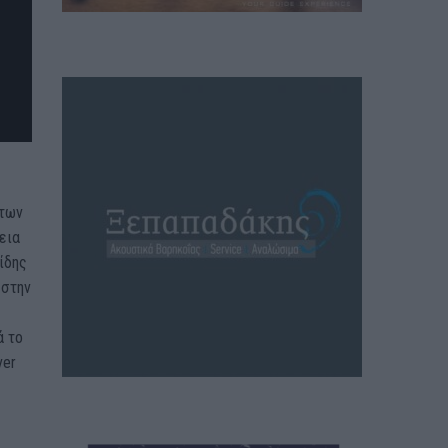
 των
εια
ίδης
 στην
ά το
ver