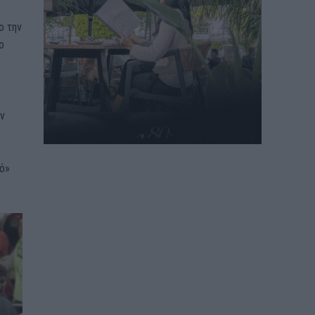
ο την
ο
ν
κό»