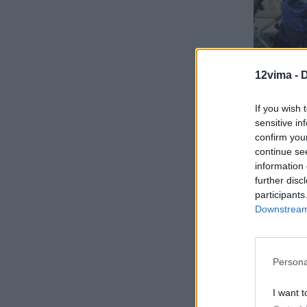
12vima -
D
If you wish 
sensitive in
confirm you
continue se
information 
further disc
participants
Ο Ρεχάγκελ
Downstream 
Η πορ
Persona
2004
I want t