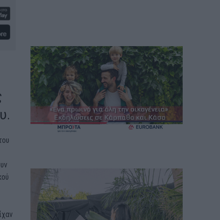
ς
υ.
του
ουν
κού
ίχαν