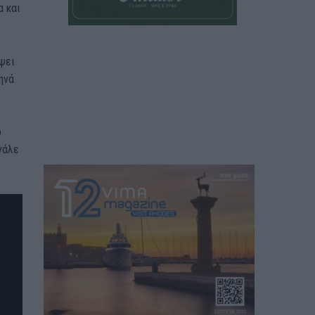
α και
ψει
ηνά
ο
νάλε