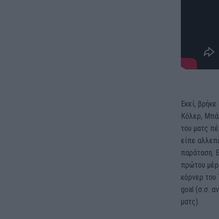
Εκεί, βρήκε
Κόλερ, Μπάρ
του ματς πέ
είπε αλλεπ
παράταση. Ε
πρώτου μέρ
κόρνερ του 
goal (σ.σ. 
ματς).