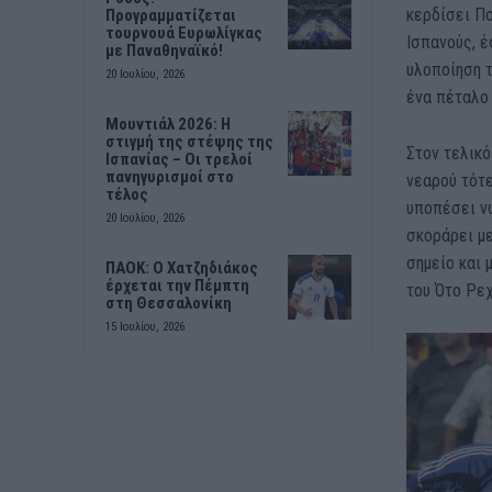
κερδίσει Πο
Προγραμματίζεται
τουρνουά Ευρωλίγκας
Ισπανούς, έ
με Παναθηναϊκό!
υλοποίηση τ
20 Ιουλίου, 2026
ένα πέταλο 
Μουντιάλ 2026: Η
στιγμή της στέψης της
Στον τελικό
Ισπανίας – Οι τρελοί
πανηγυρισμοί στο
νεαρού τότε
τέλος
υποπέσει νω
20 Ιουλίου, 2026
σκοράρει με
σημείο και 
ΠΑΟΚ: Ο Χατζηδιάκος
έρχεται την Πέμπτη
του Ότο Ρε
στη Θεσσαλονίκη
15 Ιουλίου, 2026