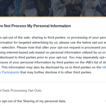
o Not Process My Personal Information
to opt-out of the sale, sharing to third parties, or processing of your per
formation for targeted advertising by us, please use the below opt-out s
r selection. Please note that after your opt-out request is processed y
eing interest-based ads based on personal information utilized by us or
disclosed to third parties prior to your opt-out. You may separately opt-
losure of your personal information by third parties on the IAB’s list of
. This information may also be disclosed by us to third parties on the
IA
 πανηγυρίζει την κατάκτηση του EURO 2004/ EUROKINISSI
Participants
that may further disclose it to other third parties.
εία της Εθνικής ποδοσφαίρου στο Eu
l Data Processing Opt Outs
o opt-out of the Sharing of my personal data.