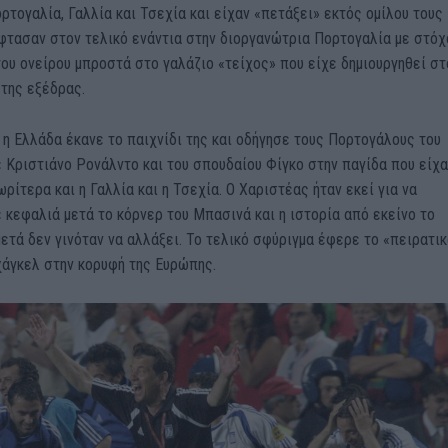
ρτογαλία, Γαλλία και Τσεχία και είχαν «πετάξει» εκτός ομίλου τους
φτασαν στον τελικό ενάντια στην διοργανώτρια Πορτογαλία με στόχ
ου ονείρου μπροστά στο γαλάζιο «τείχος» που είχε δημιουργηθεί στ
της εξέδρας.
 η Ελλάδα έκανε το παιχνίδι της και οδήγησε τους Πορτογάλους του
 Κριστιάνο Ρονάλντο και του σπουδαίου Φίγκο στην παγίδα που είχα
ρίτερα και η Γαλλία και η Τσεχία. Ο Χαριστέας ήταν εκεί για να
 κεφαλιά μετά το κόρνερ του Μπασινά και η ιστορία από εκείνο το
μετά δεν γινόταν να αλλάξει. Το τελικό σφύριγμα έφερε το «πειρατι
χάγκελ στην κορυφή της Ευρώπης.