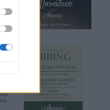
ρξης
ένα
λτι
ν
ν
ένα
νοιξε
όδια