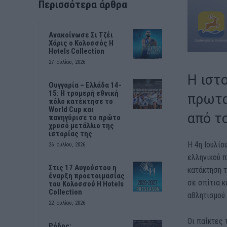
Περισσότερα άρθρα
Ανακοίνωσε Σι Τζέι
Χάρις ο Κολοσσός H
Hotels Collection
27 Ιουλίου, 2026
Η ιστ
Ουγγαρία – Ελλάδα 14-
15: Η τρομερή εθνική
πρωτα
πόλο κατέκτησε το
World Cup και
από τ
πανηγύρισε το πρώτο
χρυσό μετάλλιο της
ιστορίας της
Η 4η Ιουλίο
26 Ιουλίου, 2026
ελληνικού π
Στις 17 Αυγούστου η
κατάκτηση τ
έναρξη προετοιμασίας
σε σπίτια κ
του Κολοσσού H Hotels
Collection
αθλητισμού.
22 Ιουλίου, 2026
Οι παίκτες 
Ρόδος: