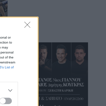
sonal or
ection to
ou may
 personal
out of the
 downstream
B’s List of
ro