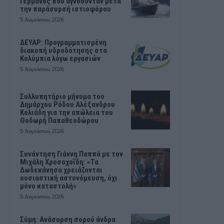
Γερμανός που αγνοούνταν μετά
την παράσυρσή ιστιοφόρου
5 Αυγούστου, 2026
ΔΕΥΑΡ: Προγραμματισμένη
διακοπή υδροδότησης στα
Κολύμπια λόγω εργασιών
5 Αυγούστου, 2026
Συλλυπητήριο μήνυμα του
Δημάρχου Ρόδου Αλέξανδρου
Κολιάδη για την απώλεια του
Θοδωρή Παπαθεοδώρου
5 Αυγούστου, 2026
Συνάντηση Γιάννη Παππά με τον
Μιχάλη Χρυσοχοΐδη: «Τα
Δωδεκάνησα χρειάζονται
ουσιαστική αστυνόμευση, όχι
μόνο καταστολή»
5 Αυγούστου, 2026
Σύμη: Ανάσυρση σορού άνδρα