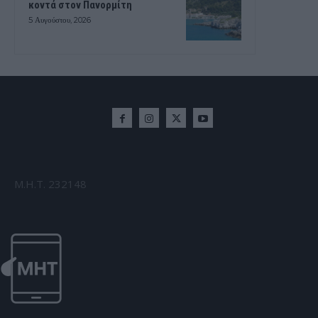
κοντά στον Πανορμίτη
5 Αυγούστου, 2026
Μ.Η.Τ. 232148