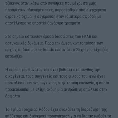
τζόκινγκ όταν, κάτω από συνθήκες που μέχρι στιγμής
παραμένουν αδιευκρίνιστες, παρασύρθηκε από διερχόμενο
αγροτικό όχημα. Η σύγκρουση ήταν ιδιαίτερα σφοδρή, με
αποτέλεσμα να υποστεί θανάσιμα τραύματα.
Στο σημείο έσπευσαν άμεσα διασώστες του ΕΚΑΒ και
αστυνομικές δυνάμεις. Παρά την άμεση κινητοποίηση των
αρχών, οι διασώστες διαπίστωσαν ότι ο 25χρονος είχε ήδη
καταλήξει.
Η είδηση του θανάτου του έχει βυθίσει στο πένθος την
οικογένεια, τους συγγενείς και τους φίλους του, ενώ έχει
προκαλέσει έντονη συγκίνηση στην τοπική κοινωνία, η οποία
παρακολουθεί με θλίψη ακόμη μία ανθρώπινη απώλεια στην
άσφαλτο.
Το Τμήμα Τροχαίας Ρόδου έχει αναλάβει τη διερεύνηση της
υπόθεσης και διενεργεί προανάκριση για να διαπιστωθούν τα