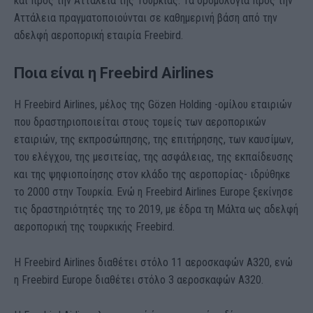
και προς την Αττάλεια της Τουρκίας. Τα δρομολόγια προς την
Αττάλεια πραγματοποιούνται σε καθημερινή βάση από την
αδελφή αεροπορική εταιρία Freebird.
Ποια είναι η Freebird Airlines
Η Freebird Airlines, μέλος της Gözen Holding -ομίλου εταιριών
που δραστηριοποιείται στους τομείς των αεροπορικών
εταιριών, της εκπροσώπησης, της επιτήρησης, των καυσίμων,
του ελέγχου, της μεσιτείας, της ασφάλειας, της εκπαίδευσης
και της ψηφιοποίησης στον κλάδο της αεροπορίας- ιδρύθηκε
το 2000 στην Τουρκία. Ενώ η Freebird Airlines Europe ξεκίνησε
τις δραστηριότητές της το 2019, με έδρα τη Μάλτα ως αδελφή
αεροπορική της τουρκικής Freebird.
Η Freebird Airlines διαθέτει στόλο 11 αεροσκαφών A320, ενώ
η Freebird Europe διαθέτει στόλο 3 αεροσκαφών A320.