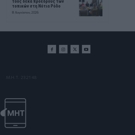
τους δέκα προέδρους των
τοπικών στη Νότια Ρόδο
8 Αυγούστου, 2026
Μ.Η.Τ. 232148