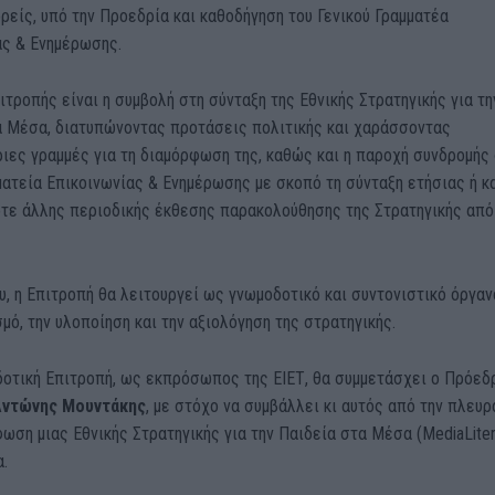
ρείς, υπό την Προεδρία και καθοδήγηση του Γενικού Γραμματέα
ας & Ενημέρωσης.
ιτροπής είναι η συμβολή στη σύνταξη της Εθνικής Στρατηγικής για τη
α Μέσα, διατυπώνοντας προτάσεις πολιτικής και χαράσσοντας
ιες γραμμές για τη διαμόρφωση της, καθώς και η παροχή συνδρομής
ματεία Επικοινωνίας & Ενημέρωσης με σκοπό τη σύνταξη ετήσιας ή κ
τε άλλης περιοδικής έκθεσης παρακολούθησης της Στρατηγικής από
υ, η Επιτροπή θα λειτουργεί ως γνωμοδοτικό και συντονιστικό όργαν
μό, την υλοποίηση και την αξιολόγηση της στρατηγικής.
δοτική Επιτροπή, ως εκπρόσωπος της ΕΙΕΤ, θα συμμετάσχει ο Πρόεδ
Αντώνης Μουντάκης
, με στόχο να συμβάλλει κι αυτός από την πλευρ
ωση μιας Εθνικής Στρατηγικής για την Παιδεία στα Μέσα (MediaLite
.