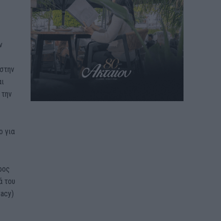
ν
 στην
αι
 την
ο για
ρος
ά του
racy)