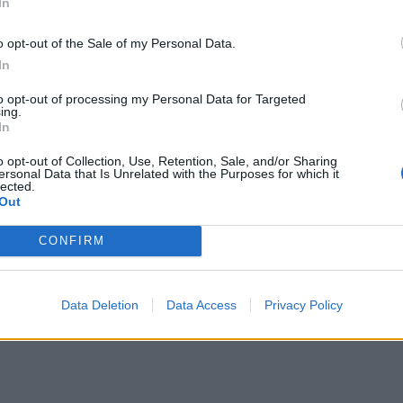
In
οποίηση
o opt-out of the Sale of my Personal Data.
In
θρο
Επόμενο
to opt-out of processing my Personal Data for Targeted
: “Ιστορική μέρα για τους
Σπουδές στο Εξωτερικό; Γιατί όλ
ing.
υς της Ρόδου”
περισσότεροι Έλληνες επιλέγου
In
Κ
o opt-out of Collection, Use, Retention, Sale, and/or Sharing
ersonal Data that Is Unrelated with the Purposes for which it
lected.
Out
CONFIRM
Data Deletion
Data Access
Privacy Policy