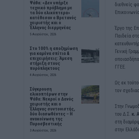
Ψάθα: «Δεν υπήρξε
διεθνείς φο
τεχνικό πρόβλημα με
Επικοινωνί
τα δύο ελικόπτερα»
κατέθεσαν ο Βρετανός
χειριστής και ο
Έλληνας διερμηνέας
Έργο της Επ
5 Αυγούστου, 2026
Παιδεία στ
κατευθυντήρ
Στο 100% η αποζημίωση
Γενική Γραμ
για καμένα σπίτια &
επιχειρήσεις: Άμεση
οποιασδήπο
στήριξη στους
ΓΓΕΕ.
πυρόπληκτους
4 Αυγούστου, 2026
Ως εκ τούτο
Σύγκρουση
τον σχεδιασ
ελικοπτέρων στην
Ψάθα: Νεκροί ο Δανός
χειριστής και ο
Στην Γνωμο
Έλληνας συντονιστής,
του Δ.Σ.
κ. 
δύο διασωθέντες – Η
ανακοίνωση της
στη διαμόρφ
Πυροσβεστικής
στην Ελλάδα
3 Αυγούστου, 2026