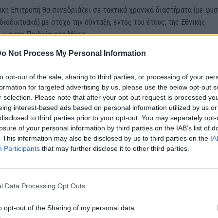
κή Επιτροπή θα συνεδριάζει σε τακτικά χρονικά διαστήματα (με φυσ
διαδικτυακά) με στόχο την σύνταξη, εντός του έτους, της Εθνικής
 για την Παιδεία στα Μέσα.
o Not Process My Personal Information
to opt-out of the sale, sharing to third parties, or processing of your per
φικούς χαιρετισμούς
formation for targeted advertising by us, please use the below opt-out s
r selection. Please note that after your opt-out request is processed y
eing interest-based ads based on personal information utilized by us or
 της ΕΙΕΤ
disclosed to third parties prior to your opt-out. You may separately opt-
losure of your personal information by third parties on the IAB’s list of
. This information may also be disclosed by us to third parties on the
IA
Participants
that may further disclose it to other third parties.
ΕΔΡΟΣ Ο ΓΕΝ. ΓΡΑΜΜΑΤΕΑΣ
Σ ΜΟΥΝΤΑΚΗΣ ΝΙΚΟΣ ΣΟΥΡΛΟΠΟΥΛΟΣ
l Data Processing Opt Outs
o opt-out of the Sharing of my personal data.