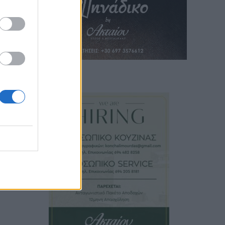
 άρθρο
ο και
ν την
ύπρο