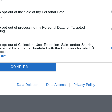
In
 ήταν ο κύριος σεισμός
τον νέο Γενικό Γραμματέα Αιγαίο
Νησιωτικής Πολιτικής Φώτη 
o opt-out of the Sale of my Personal Data.
In
to opt-out of processing my Personal Data for Targeted
ing.
In
o opt-out of Collection, Use, Retention, Sale, and/or Sharing
ersonal Data that Is Unrelated with the Purposes for which it
lected.
Out
CONFIRM
Data Deletion
Data Access
Privacy Policy