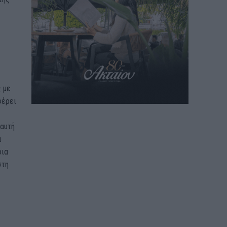
 με
φέρει
 αυτή
α
οια
στη