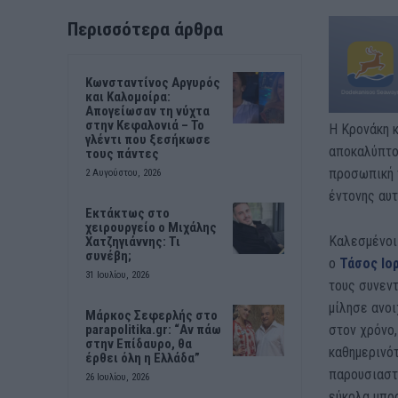
Περισσότερα άρθρα
Κωνσταντίνος Αργυρός
και Καλομοίρα:
Απογείωσαν τη νύχτα
στην Κεφαλονιά – Το
Η Κρονάκη κ
γλέντι που ξεσήκωσε
αποκαλύπτον
τους πάντες
προσωπική 
2 Αυγούστου, 2026
έντονης αυτ
Εκτάκτως στο
χειρουργείο ο Μιχάλης
Καλεσμένοι
Χατζηγιάννης: Τι
συνέβη;
ο
Τάσος Ιο
31 Ιουλίου, 2026
τους συνεντ
μίλησε ανοι
Μάρκος Σεφερλής στο
στον χρόνο,
parapolitika.gr: “Αν πάω
στην Επίδαυρο, θα
καθημερινότ
έρθει όλη η Ελλάδα”
παρουσιαστ
26 Ιουλίου, 2026
εύκολα μπρ