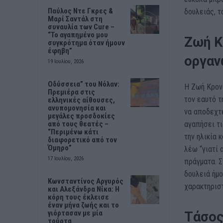
Παύλος Ντε Γκρες &
δουλειάς, τ
Μαρί Σαντάλ στη
συναυλία των Cure –
“Το αγαπημένο μου
Ζωή Κ
συγκρότημα όταν ήμουν
έφηβη”
οργαν
19 Ιουλίου, 2026
Οδύσσεια” του Νόλαν:
Η Ζωή Κρον
Πρεμιέρα στις
τον εαυτό 
ελληνικές αίθουσες,
ανυπομονησία και
να αποδεχτε
μεγάλες προσδοκίες
αγαπήσει τι
από τους θεατές –
“Περιμένω κάτι
την ηλικία 
διαφορετικό από τον
Όμηρο”
λέω “γιατί 
17 Ιουλίου, 2026
πράγματα. Σ
δουλειά ήμ
Κωνσταντίνος Αργυρός
χαρακτηριστ
και Αλεξάνδρα Νίκα: Η
κόρη τους έκλεισε
έναν μήνα ζωής και το
γιόρτασαν με μία
Τάσος
τούρτα