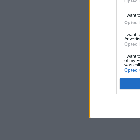
Opted 
5,3 Ρίχτερ
I want t
Opted 
I want 
Advertis
Opted 
I want t
of my P
was col
Opted 