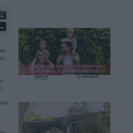
την
και
αι
ές
 μέσα
της