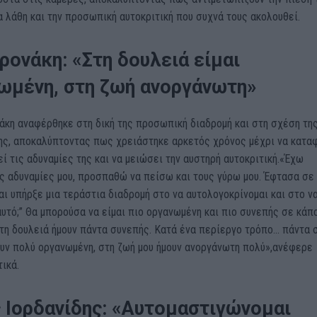
α λάθη και την προσωπική αυτοκριτική που συχνά τους ακολουθεί.
ρονάκη: «Στη δουλειά είμαι
ωμένη, στη ζωή ανοργάνωτη»
άκη αναφέρθηκε στη δική της προσωπική διαδρομή και στη σχέση της
της, αποκαλύπτοντας πως χρειάστηκε αρκετός χρόνος μέχρι να κατα
ί τις αδυναμίες της και να μειώσει την αυστηρή αυτοκριτική.«Έχω
ς αδυναμίες μου, προσπαθώ να πείσω και τους γύρω μου. Έφτασα σε
και υπήρξε μια τεράστια διαδρομή στο να αυτολογοκρίνομαι και στο ν
αυτό;” Θα μπορούσα να είμαι πιο οργανωμένη και πιο συνεπής σε κάπ
τη δουλειά ήμουν πάντα συνεπής. Κατά ένα περίεργο τρόπο… πάντα 
ουν πολύ οργανωμένη, στη ζωή μου ήμουν ανοργάνωτη πολύ»,ανέφερε
ικά.
 Ιορδανίδης: «Αυτομαστιγώνομαι