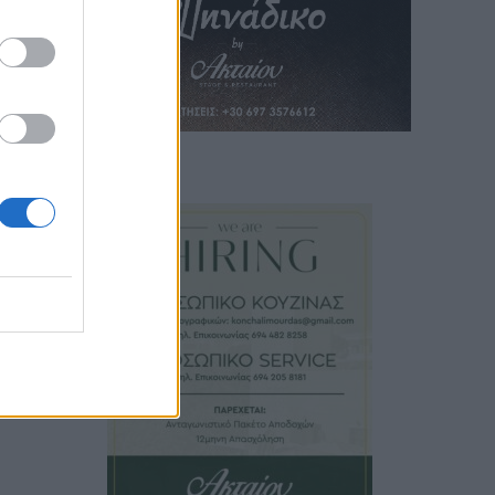
υ και
Μάγγο