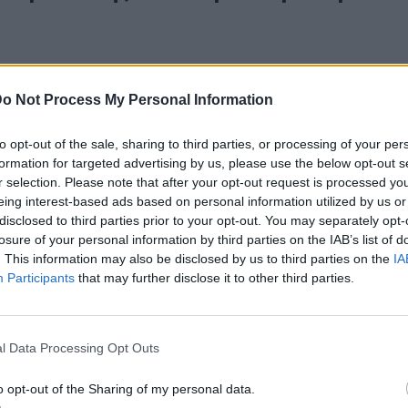
υρά του, ο Τάσος Ιορδανίδης μίλησε με ειλικρίνεια για τον τρόπο πο
ει τον εαυτό του, παραδεχόμενος ότι εστιάζει κυρίως στα λάθη του 
o Not Process My Personal Information
ιτυχίες του. «Εγώ εστιάζω συνέχεια στα λάθη μου, δεν χαϊδεύομαι. 
 τίποτα θετικό. Αυτομαστιγώνομαι πολύ. Δεν μπορώ να βρω από πότ
to opt-out of the sale, sharing to third parties, or processing of your per
τό… από μια ηλικία και μετά, ίσως απ’ όταν άρχισα να αναλαμβάνω π
formation for targeted advertising by us, please use the below opt-out s
r selection. Please note that after your opt-out request is processed y
νες. Τότε άρχισα να εστιάζω πιο πολύ στα λάθη μου», είπε
eing interest-based ads based on personal information utilized by us or
ικά.
disclosed to third parties prior to your opt-out. You may separately opt-
losure of your personal information by third parties on the IAB’s list of
. This information may also be disclosed by us to third parties on the
IA
Participants
that may further disclose it to other third parties.
οποίηση
l Data Processing Opt Outs
θρο
Επόμενο
Σε επιφυλακή οι
Συγχαρητήρια επιστολ
o opt-out of the Sharing of my personal data.
ι – Δεν είναι βέβαιο ότι τα
Περιφερειάρχη Νοτίου Αιγαίου