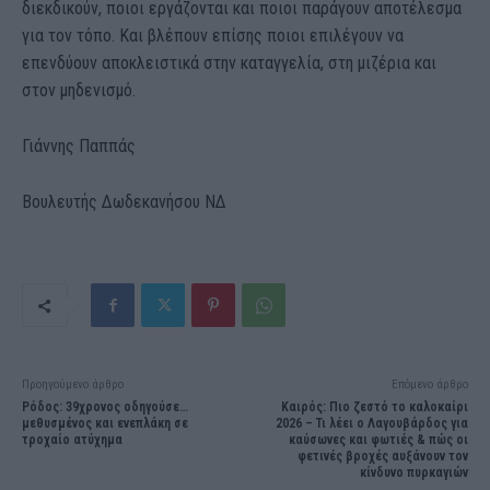
διεκδικούν, ποιοι εργάζονται και ποιοι παράγουν αποτέλεσμα
για τον τόπο. Και βλέπουν επίσης ποιοι επιλέγουν να
επενδύουν αποκλειστικά στην καταγγελία, στη μιζέρια και
στον μηδενισμό.
Γιάννης Παππάς
Βουλευτής Δωδεκανήσου ΝΔ
Προηγούμενο άρθρο
Επόμενο άρθρο
Ρόδος: 39χρονος οδηγούσε…
Καιρός: Πιο ζεστό το καλοκαίρι
μεθυσμένος και ενεπλάκη σε
2026 – Τι λέει ο Λαγουβάρδος για
τροχαίο ατύχημα
καύσωνες και φωτιές & πώς οι
φετινές βροχές αυξάνουν τον
κίνδυνο πυρκαγιών