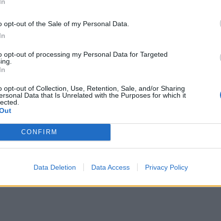
In
o opt-out of the Sale of my Personal Data.
οποίηση
In
to opt-out of processing my Personal Data for Targeted
θρο
Επόμενο
ing.
In
 στη Ρόδο: Σκότωσε με
Μπαράζ ισραηλινών βομβαρδ
ν φίλο του μετά από καβγά
στον Λίβανο: Τουλάχιστον 14 ν
o opt-out of Collection, Use, Retention, Sale, and/or Sharing
ίρωσε στην καρωτίδα
και 20 τραυμ
ersonal Data that Is Unrelated with the Purposes for which it
lected.
Out
CONFIRM
Data Deletion
Data Access
Privacy Policy