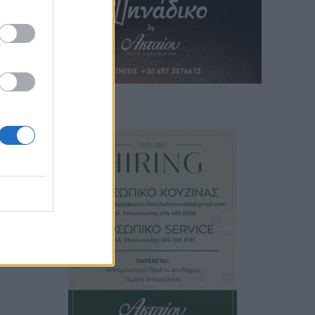
 άρθρο
ισμών
εκροί
ατίες