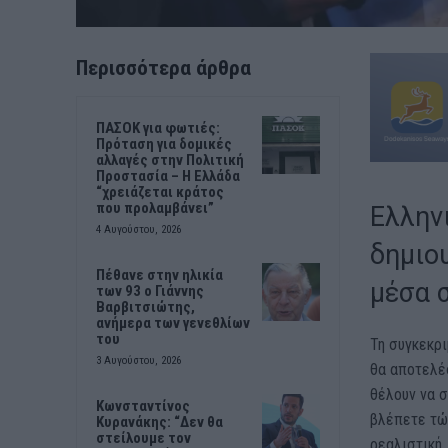
Περισσότερα άρθρα
ΠΑΣΟΚ για φωτιές:
Πρόταση για δομικές
αλλαγές στην Πολιτική
Προστασία – Η Ελλάδα
“χρειάζεται κράτος
που προλαμβάνει”
Ελλην
4 Αυγούστου, 2026
δημιο
Πέθανε στην ηλικία
μέσα 
των 93 ο Γιάννης
Βαρβιτσιώτης,
ανήμερα των γενεθλίων
του
Τη συγκεκρι
3 Αυγούστου, 2026
θα αποτελέσ
θέλουν να 
Κωνσταντίνος
βλέπετε τώρ
Κυρανάκης: “Δεν θα
στείλουμε τον
ρεαλιστική,