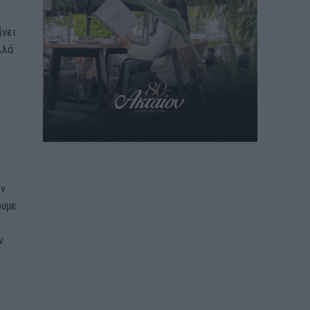
ίνει
λλά
ων
ουμε
ν