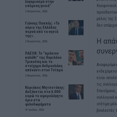
λογαριασμό στην
Κουφονικολά
επόμενη γενιά”
προοδευτικό
2 Αυγούστου, 2026
μέλος της Σ
Γιάννης Παππάς: «Το
δεν υπάρχο
αύριο της Ελλάδας
περνά από τα νησιά
της».
Η απά
2 Αυγούστου, 2026
συνερ
ΠΑΣΟΚ: Το “πράσινο
καλάθι” της Χαριλάου
Τρικούπη και το
Αναφερόμενη
στοίχημα Ανδρουλάκη
απέναντι στον Τσίπρα
ενδεχόμενο
2 Αυγούστου, 2026
είναι απολ
τις συλλογι
Κυριάκος Μητσοτάκης:
Επεσήμανε, 
Αυξάνεται στα 6.000
ευρώ το αφορολόγητο
συλλογικά κ
όριο στα
ισότιμα μέλ
φιλοδωρήματα
βουλευτές 
31 Ιουλίου, 2026