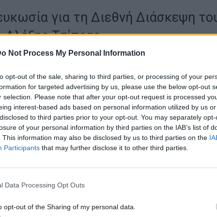
ευκωσία για τη Διεθνή Διάσκεψη το
ο Αλέξης Τσίπρας
o Not Process My Personal Information
ύ, ο Αλέξης Τσίπρας στις 17 Ιουνίου θα βρεθεί στη Λευκωσία για την
κεψη του ΙΝΑΤ. Η διεθνής διάσκεψη του ΙΝΑΤ έχει καθιερωθεί ως μ
to opt-out of the sale, sharing to third parties, or processing of your per
αιρία αλληλεπίδρασης προσωπικοτήτων από όλο τον κόσμο: Από την
formation for targeted advertising by us, please use the below opt-out s
τη Μέση Ανατολή μέχρι τη Βραζιλία και από την Κίνα και την Κούβα 
r selection. Please note that after your opt-out request is processed y
eing interest-based ads based on personal information utilized by us or
ράλληλα, αποτελεί και μια συνάντηση του ευρύτερου φάσματος των
disclosed to third parties prior to your opt-out. You may separately opt-
ών δυνάμεων από την ευρωπαϊκή σοσιαλδημοκρατία μέχρι τη
losure of your personal information by third parties on the IAB’s list of
κανική αριστερά και από τα προοδευτικά και φιλειρηνικά κινήματα τ
. This information may also be disclosed by us to third parties on the
IA
ολής μέχρι τους δημοκράτες σοσιαλιστές των ΗΠΑ.
Participants
that may further disclose it to other third parties.
ά την επιστροφή του, ο πρώην πρωθυπουργός θα βρεθεί στο Πέραμα,
αι τον Πειραιά, όπου θα πραγματοποιήσει συγκέντρωση και ομιλία.
l Data Processing Opt Outs
gr
o opt-out of the Sharing of my personal data.