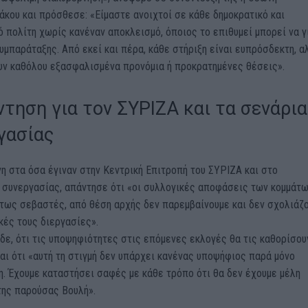
κου και πρόσθεσε: «Είμαστε ανοιχτοί σε κάθε δημοκρατικό και
 πολίτη χωρίς κανέναν αποκλεισμό, όποιος το επιθυμεί μπορεί να γ
υμπαράταξης. Από εκεί και πέρα, κάθε στήριξη είναι ευπρόσδεκτη, α
υν καθόλου εξασφαλισμένα προνόμια ή προκρατημένες θέσεις».
ντηση για τον ΣΥΡΙΖΑ και τα σενάρια
γασίας
 στα όσα έγιναν στην Κεντρική Επιτροπή του ΣΥΡΙΖΑ και στο
 συνεργασίας, απάντησε ότι «οι συλλογικές αποφάσεις των κομμάτ
ύτως σεβαστές, από θέση αρχής δεν παρεμβαίνουμε και δεν σχολιάζ
κές τους διεργασίες».
δε, ότι τις υποψηφιότητες στις επόμενες εκλογές θα τις καθορίσου
αι ότι «αυτή τη στιγμή δεν υπάρχει κανένας υποψήφιος παρά μόνο
η. Έχουμε καταστήσει σαφές με κάθε τρόπο ότι θα δεν έχουμε μέλη
της παρούσας Βουλή».