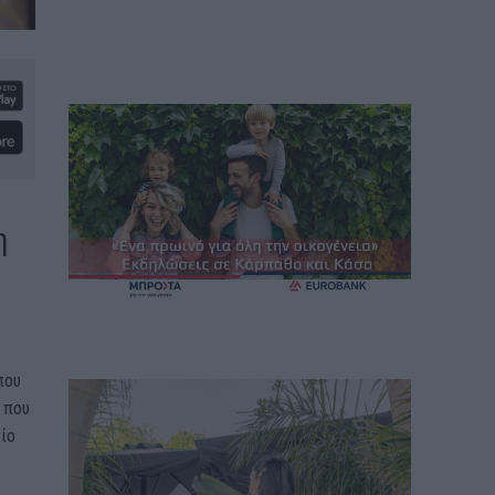
η
που
 που
ίο
ε