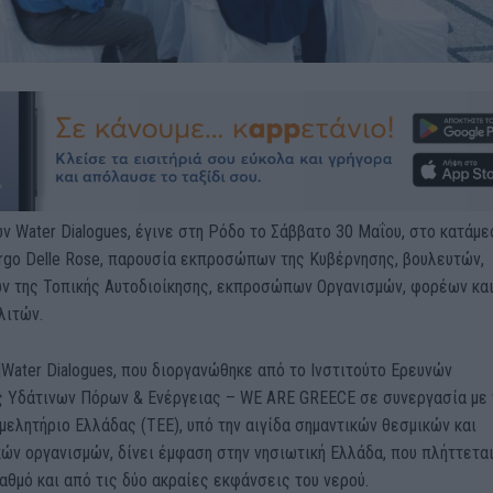
ν Water Dialogues, έγινε στη Ρόδο το Σάββατο 30 Μαΐου, στο κατάμ
ergo Delle Rose, παρουσία εκπροσώπων της Κυβέρνησης, βουλευτών,
 της Τοπικής Αυτοδιοίκησης, εκπροσώπων Οργανισμών, φορέων κα
λιτών.
ater Dialogues, που διοργανώθηκε από το Ινστιτούτο Ερευνών
ς Υδάτινων Πόρων & Ενέργειας – WE ARE GREECE σε συνεργασία με 
μελητήριο Ελλάδας (ΤΕΕ), υπό την αιγίδα σημαντικών θεσμικών και
ών οργανισμών, δίνει έμφαση στην νησιωτική Ελλάδα, που πλήττετα
αθμό και από τις δύο ακραίες εκφάνσεις του νερού.