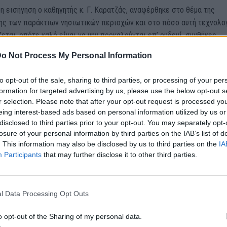
η εισήγηση ο καθηγητής κ. Γ. Καρατζάς, αναφέρθηκε στο θέμα της
ης των παράκτιων νησιωτικών περιοχών και στο πόσο αυτή τεχνολο
εται, οπότε καλό είναι να μην προκαλούνται επ’ ουδενί, συνθήκες
 της.
o Not Process My Personal Information
, που συντόνισε η δημοσιογράφος κα Παυλάκη, ο ευρωβουλευτής Δ.
to opt-out of the sale, sharing to third parties, or processing of your per
αναφέρθηκε στην ανάγκη διαμόρφωσης ειδικών ευρωπαϊκών πολιτικ
formation for targeted advertising by us, please use the below opt-out s
ά και τις παράκτιες περιοχές, για τη λειψυδρία και τις προκλήσεις π
r selection. Please note that after your opt-out request is processed y
ουν οι νησιωτικές περιοχές, ενώ ο Γεν. Γραμματέας Αιγαίου &
eing interest-based ads based on personal information utilized by us or
disclosed to third parties prior to your opt-out. You may separately opt-
 Πολιτικής Μ. Κουτουλάκης, αναφέρθηκε στην εμπειρία των τελευτ
losure of your personal information by third parties on the IAB’s list of
ίχνει ότι η πραγματική πρόκληση για τα νησιά δεν είναι απλώς να
. This information may also be disclosed by us to third parties on the
IA
περισσότερο νερό, αλλά να αποτρέπουν τη μετατροπή του υδροκλιματ
Participants
that may further disclose it to other third parties.
 κοινωνική και αναπτυξιακή κρίση.
ρόεδρος ΕΔΕΥΑ – Δήμαρχος Ρεθύμνου Γ. Μαρινάκης, κατά την τοποθέ
l Data Processing Opt Outs
ηκε στην ανάγκη για βιώσιμες λύσεις σε όλα τα νησιά του Αιγαίου, 
πόλοιπη χώρα που υπάρχουν παρόμοια προβλήματα, όπου η απάντηση 
o opt-out of the Sharing of my personal data.
ίναι μια και ενιαία, αλλά εξαρτάται από τις ειδικές συνθήκες κάθε