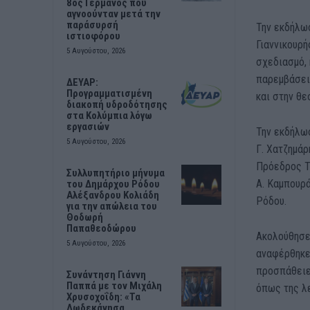
8ος Γερμανός που
αγνοούνταν μετά την
παράσυρσή
Την εκδήλωσ
ιστιοφόρου
Γιαννικουρή
5 Αυγούστου, 2026
σχεδιασμό,
παρεμβάσει
ΔΕΥΑΡ:
Προγραμματισμένη
και στην θε
διακοπή υδροδότησης
στα Κολύμπια λόγω
εργασιών
Την εκδήλω
5 Αυγούστου, 2026
Γ. Χατζημάρ
Πρόεδρος Τ
Συλλυπητήριο μήνυμα
Α. Καμπουρ
του Δημάρχου Ρόδου
Αλέξανδρου Κολιάδη
Ρόδου.
για την απώλεια του
Θοδωρή
Παπαθεοδώρου
Ακολούθησε
5 Αυγούστου, 2026
αναφέρθηκε
προσπάθειες
Συνάντηση Γιάννη
Παππά με τον Μιχάλη
όπως της λ
Χρυσοχοΐδη: «Τα
Δωδεκάνησα