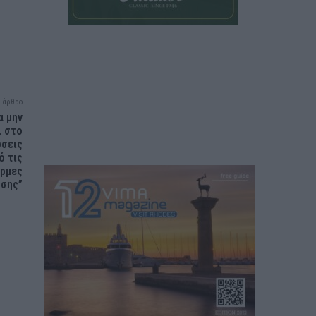
 άρθρο
α μην
ι στο
ώσεις
ό τις
ρμες
ωσης”