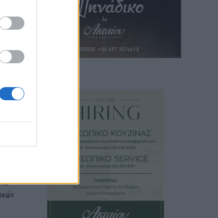
 ΔΠΘ,
ς
 ενώ
π.
ας
πως
ς
ας,
ου,
για
τικών