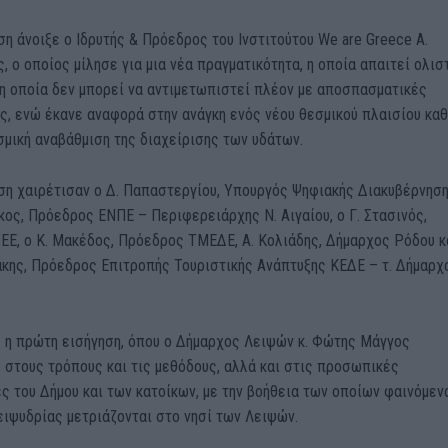
η άνοιξε ο Ιδρυτής & Πρόεδρος του Ινστιτούτου We are Greece Α.
ς, ο οποίος μίλησε για μια νέα πραγματικότητα, η οποία απαιτεί ολισ
 η οποία δεν μπορεί να αντιμετωπιστεί πλέον με αποσπασματικές
ς, ενώ έκανε αναφορά στην ανάγκη ενός νέου θεσμικού πλαισίου κα
σμική αναβάθμιση της διαχείρισης των υδάτων.
ση χαιρέτισαν ο Δ. Παπαστεργίου, Υπουργός Ψηφιακής Διακυβέρνηση
κος, Πρόεδρος ΕΝΠΕ – Περιφερειάρχης Ν. Αιγαίου, ο Γ. Στασινός,
ΕΕ, ο Κ. Μακέδος, Πρόεδρος ΤΜΕΔΕ, Α. Κολιάδης, Δήμαρχος Ρόδου κ
άκης, Πρόεδρος Επιτροπής Τουριστικής Ανάπτυξης ΚΕΔΕ – τ. Δήμαρχ
 η πρώτη εισήγηση, όπου ο Δήμαρχος Λειψών κ. Φώτης Μάγγος
 στους τρόπους και τις μεθόδους, αλλά και στις προσωπικές
 του Δήμου και των κατοίκων, με την βοήθεια των οποίων φαινόμεν
ειψυδρίας μετριάζονται στο νησί των Λειψών.