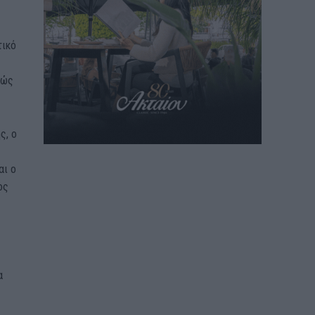
τικό
θώς
ς, ο
αι ο
ος
α