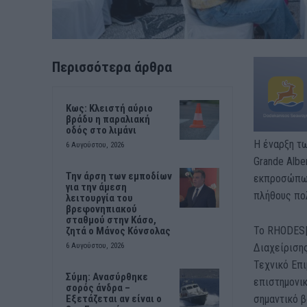
Περισσότερα άρθρα
Κως: Κλειστή αύριο
βράδυ η παραλιακή
οδός στο λιμάνι
Η έναρξη τω
6 Αυγούστου, 2026
Grande Alb
Την άρση των εμποδίων
εκπροσώπων
για την άμεση
πλήθους πο
λειτουργία του
βρεφονηπιακού
σταθμού στην Κάσο,
To RHODES|W
ζητά ο Μάνος Κόνσολας
Διαχείριση
6 Αυγούστου, 2026
Τεχνικό Επι
Σύμη: Ανασύρθηκε
επιστημονικ
σορός άνδρα –
σημαντικό β
Εξετάζεται αν είναι ο