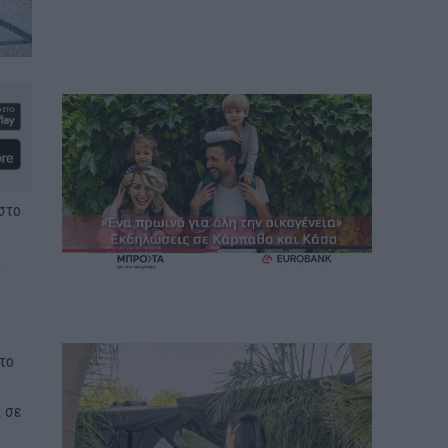
εστο
ι
το
ι σε