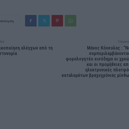
οποίηση
θρο
Επόμενο
ικοποίηση ελέγχων από τη
Μάνος Κόνσολας : “Ν
στυνομία
συμπεριλαμβάνοντα
φορολογητέο εισόδημα οι χρε
και οι προμήθειες απ
ηλεκτρονικές πλατφό
καταλυμάτων βραχυχρόνιας μίσθ