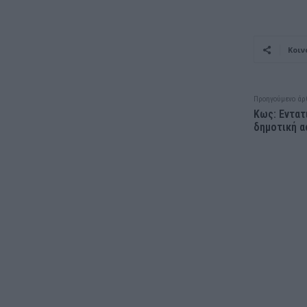
Κοιν
Προηγούμενο άρ
Κως: Εντατ
δημοτική α