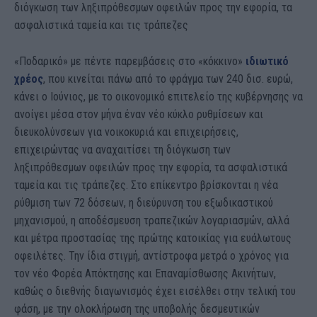
διόγκωση των ληξιπρόθεσμων οφειλών προς την εφορία, τα
ασφαλιστικά ταμεία και τις τράπεζες
«Ποδαρικό» με πέντε παρεμβάσεις στο «κόκκινο»
ιδιωτικό
χρέος
, που κινείται πάνω από το φράγμα των 240 δισ. ευρώ,
κάνει ο Ιούνιος, με το οικονομικό επιτελείο της κυβέρνησης να
ανοίγει μέσα στον μήνα έναν νέο κύκλο ρυθμίσεων και
διευκολύνσεων για νοικοκυριά και επιχειρήσεις,
επιχειρώντας να αναχαιτίσει τη διόγκωση των
ληξιπρόθεσμων οφειλών προς την εφορία, τα ασφαλιστικά
ταμεία και τις τράπεζες. Στο επίκεντρο βρίσκονται η νέα
ρύθμιση των 72 δόσεων, η διεύρυνση του εξωδικαστικού
μηχανισμού, η αποδέσμευση τραπεζικών λογαριασμών, αλλά
και μέτρα προστασίας της πρώτης κατοικίας για ευάλωτους
οφειλέτες. Την ίδια στιγμή, αντίστροφα μετρά ο χρόνος για
τον νέο Φορέα Απόκτησης και Επαναμίσθωσης Ακινήτων,
καθώς ο διεθνής διαγωνισμός έχει εισέλθει στην τελική του
φάση, με την ολοκλήρωση της υποβολής δεσμευτικών