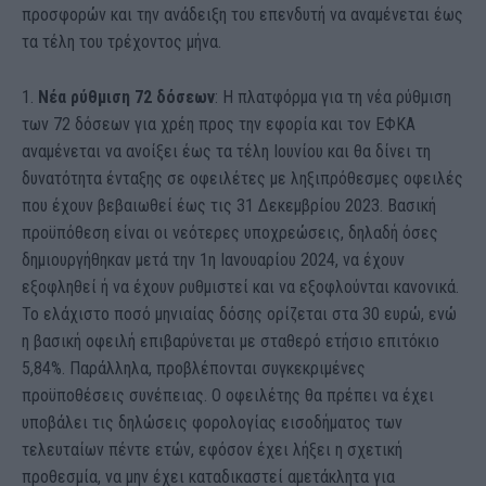
προσφορών και την ανάδειξη του επενδυτή να αναμένεται έως
τα τέλη του τρέχοντος μήνα.
1.
Νέα ρύθμιση 72 δόσεων
: Η πλατφόρμα για τη νέα ρύθμιση
των 72 δόσεων για χρέη προς την εφορία και τον ΕΦΚΑ
αναμένεται να ανοίξει έως τα τέλη Ιουνίου και θα δίνει τη
δυνατότητα ένταξης σε οφειλέτες με ληξιπρόθεσμες οφειλές
που έχουν βεβαιωθεί έως τις 31 Δεκεμβρίου 2023. Βασική
προϋπόθεση είναι οι νεότερες υποχρεώσεις, δηλαδή όσες
δημιουργήθηκαν μετά την 1η Ιανουαρίου 2024, να έχουν
εξοφληθεί ή να έχουν ρυθμιστεί και να εξοφλούνται κανονικά.
Το ελάχιστο ποσό μηνιαίας δόσης ορίζεται στα 30 ευρώ, ενώ
η βασική οφειλή επιβαρύνεται με σταθερό ετήσιο επιτόκιο
5,84%. Παράλληλα, προβλέπονται συγκεκριμένες
προϋποθέσεις συνέπειας. Ο οφειλέτης θα πρέπει να έχει
υποβάλει τις δηλώσεις φορολογίας εισοδήματος των
τελευταίων πέντε ετών, εφόσον έχει λήξει η σχετική
προθεσμία, να μην έχει καταδικαστεί αμετάκλητα για