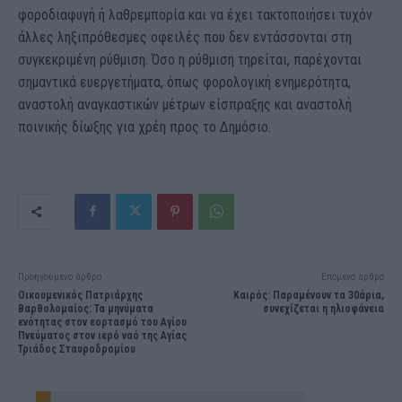
φοροδιαφυγή ή λαθρεμπορία και να έχει τακτοποιήσει τυχόν
άλλες ληξιπρόθεσμες οφειλές που δεν εντάσσονται στη
συγκεκριμένη ρύθμιση. Όσο η ρύθμιση τηρείται, παρέχονται
σημαντικά ευεργετήματα, όπως φορολογική ενημερότητα,
αναστολή αναγκαστικών μέτρων είσπραξης και αναστολή
ποινικής δίωξης για χρέη προς το Δημόσιο.
Προηγούμενο άρθρο
Επόμενο άρθρο
Οικουμενικός Πατριάρχης
Καιρός: Παραμένουν τα 30άρια,
Βαρθολομαίος: Τα μηνύματα
συνεχίζεται η ηλιοφάνεια
ενότητας στον εορτασμό του Αγίου
Πνεύματος στον ιερό ναό της Αγίας
Τριάδος Σταυροδρομίου