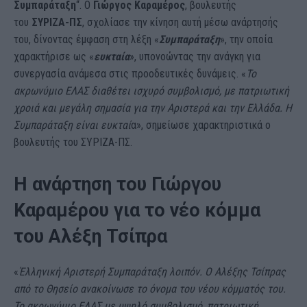
Συμπαράταξη
“. Ο
Γιώργος Καραμέρος
, βουλευτής
του
ΣΥΡΙΖΑ-ΠΣ
, σχολίασε την κίνηση αυτή μέσω ανάρτησής
του, δίνοντας έμφαση στη λέξη «
Συμπαράταξη
», την οποία
χαρακτήρισε ως «
ευκταία
», υπονοώντας την ανάγκη για
συνεργασία ανάμεσα στις προοδευτικές δυνάμεις. «
Το
ακρωνύμιο ΕΛΑΣ διαθέτει ισχυρό συμβολισμό, με πατριωτική
χροιά και μεγάλη σημασία για την Αριστερά και την Ελλάδα. Η
Συμπαράταξη είναι ευκταί
α», σημείωσε χαρακτηριστικά ο
βουλευτής του ΣΥΡΙΖΑ-ΠΣ.
Η ανάρτηση του Γιώργου
Καραμέρου για το νέο κόμμα
του Αλέξη Τσίπρα
«
Έλληνική Αριστερή Συμπαράταξη λοιπόν. Ο Αλέξης Τσίπρας
από το Θησείο ανακοίνωσε το όνομα του νέου κόμματός του.
Το ακρωνύμιο ΕΛΑΣ με υψηλό συμβολισμό, πατριωτική