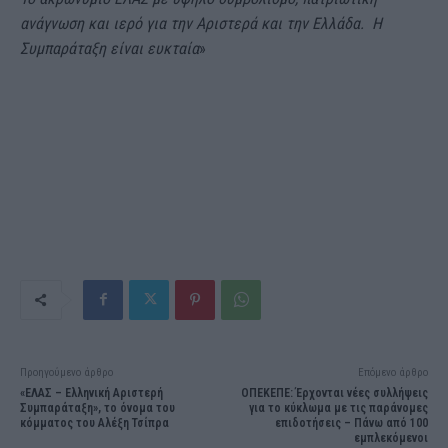
ανάγνωση και ιερό για την Αριστερά και την Ελλάδα. Η
Συμπαράταξη είναι ευκταία
»
Προηγούμενο άρθρο
Επόμενο άρθρο
«ΕΛΑΣ – Ελληνική Αριστερή
ΟΠΕΚΕΠΕ: Έρχονται νέες συλλήψεις
Συμπαράταξη», το όνομα του
για το κύκλωμα με τις παράνομες
κόμματος του Αλέξη Τσίπρα
επιδοτήσεις – Πάνω από 100
εμπλεκόμενοι