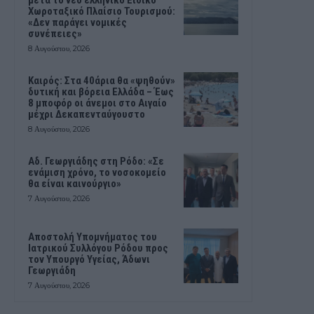
μετά το νέο ελληνικό Ειδικό
Χωροταξικό Πλαίσιο Τουρισμού:
«Δεν παράγει νομικές
συνέπειες»
8 Αυγούστου, 2026
Καιρός: Στα 40άρια θα «ψηθούν»
δυτική και βόρεια Ελλάδα – Έως
8 μποφόρ οι άνεμοι στο Αιγαίο
μέχρι Δεκαπενταύγουστο
8 Αυγούστου, 2026
Αδ. Γεωργιάδης στη Ρόδο: «Σε
ενάμιση χρόνο, το νοσοκομείο
θα είναι καινούργιο»
7 Αυγούστου, 2026
Αποστολή Υπομνήματος του
Ιατρικού Συλλόγου Ρόδου προς
τον Υπουργό Υγείας, Άδωνι
Γεωργιάδη
7 Αυγούστου, 2026