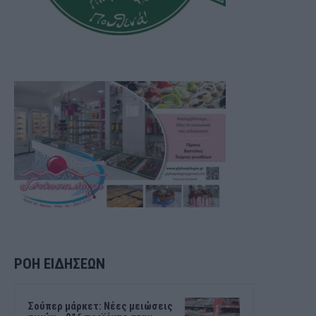
ΡΟΗ ΕΙΔΗΣΕΩΝ
Σούπερ μάρκετ: Νέες μειώσεις