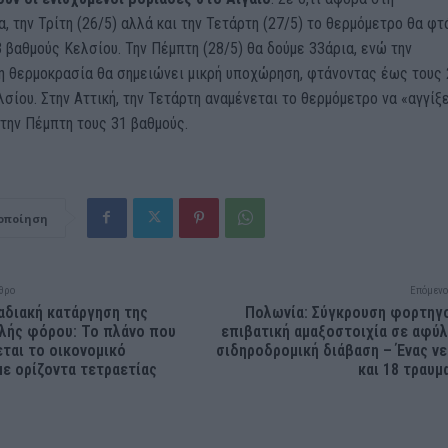
, την Τρίτη (26/5) αλλά και την Τετάρτη (27/5) το θερμόμετρο θα φτ
 βαθμούς Κελσίου. Την Πέμπτη (28/5) θα δούμε 33άρια, ενώ την
η θερμοκρασία θα σημειώνει μικρή υποχώρηση, φτάνοντας έως τους 
σίου. Στην Αττική, την Τετάρτη αναμένεται το θερμόμετρο να «αγγίξ
 την Πέμπτη τους 31 βαθμούς.
οποίηση
θρο
Επόμενο
αδιακή κατάργηση της
Πολωνία: Σύγκρουση φορτηγ
λής φόρου: Το πλάνο που
επιβατική αμαξοστοιχία σε αφύ
ται το οικονομικό
σιδηροδρομική διάβαση – Ένας ν
με ορίζοντα τετραετίας
και 18 τραυμ