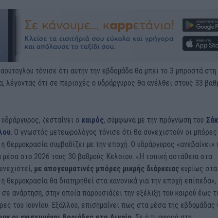
αούτογλου τόνισε ότι αυτήν την εβδομάδα θα μπει το 3 μπροστά στη
, λέγοντας ότι σε περιοχές ο υδράργυρος θα ανέλθει στους 33 βαθ
 υδράργυρος, ζεσταίνει ο
καιρός
, σύμφωνα με την πρόγνωση του
Σάκ
λου
. Ο γνωστός μετεωρολόγος τόνισε ότι θα συνεχιστούν οι μπόρες
 η θερμοκρασία συμβαδίζει με την εποχή. Ο υδράργυρος «ανεβαίνει» 
 μέσα στο 2026 τους 30 βαθμούς Κελσίου. «Η τοπική αστάθεια στα
υνεχιστεί,
με απογευματινές μπόρες μικρής διάρκειας
κυρίως στα
 η θερμοκρασία θα διατηρηθεί στα κανονικά για την εποχή επίπεδα»,
 σε ανάρτηση, στην οποία παρουσιάζει την εξέλιξη του καιρού έως τ
ες του Ιουνίου. Εξάλλου, επισημαίνει πως στα μέσα της εβδομάδας
υν οι ενισχυμένοι βοριάδες στο Αιγαίο
. Σε ό,τι αφορά στη