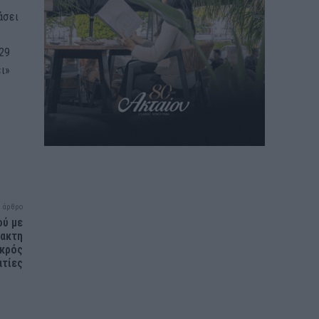
άσει
29
ει»
 άρθρο
ού με
λακτη
εκρός
ατίες