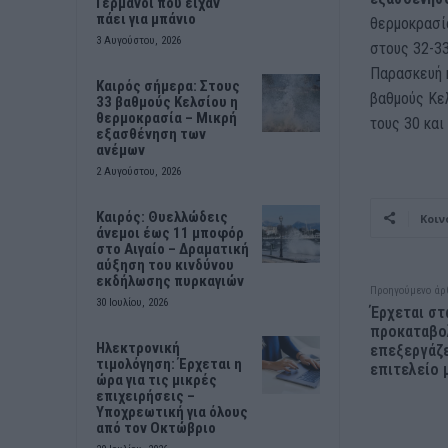
Γερμανοί που είχαν
πάει για μπάνιο
θερμοκρασία
3 Αυγούστου, 2026
στους 32-33
Παρασκευή 
Καιρός σήμερα: Στους
βαθμούς Κελ
33 βαθμούς Κελσίου η
θερμοκρασία – Μικρή
τους 30 και
εξασθένηση των
ανέμων
2 Αυγούστου, 2026
Καιρός: Θυελλώδεις
Κοιν
άνεμοι έως 11 μποφόρ
στο Αιγαίο – Δραματική
αύξηση του κινδύνου
εκδήλωσης πυρκαγιών
Προηγούμενο άρ
30 Ιουλίου, 2026
Έρχεται στ
προκαταβο
Ηλεκτρονική
επεξεργάζε
τιμολόγηση: Έρχεται η
επιτελείο 
ώρα για τις μικρές
επιχειρήσεις –
Υποχρεωτική για όλους
από τον Οκτώβριο