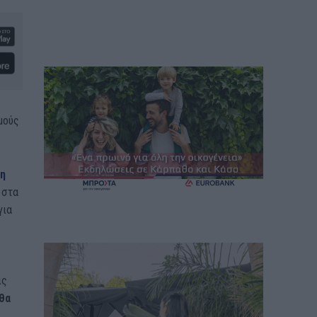
μούς
η
 στα
για
ις
θα