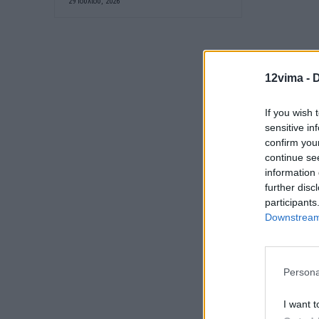
29 Ιουλίου, 2026
12vima -
D
If you wish 
sensitive in
confirm you
continue se
information 
further disc
participants
Downstream 
Persona
I want t