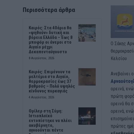
Περισσότερα άρθρα
Καιρός: Στα 40άρια θα
«ψηθούν» δυτική και
βόρεια Ελλάδα – Έως 8
μποφόρ οι άνεμοι στο
Ο Σάκης Αρν
Αιγαίο μέχρι
θερμοκρασία
Δεκαπενταύγουστο
Κελσίου
8 Αυγούστου, 2026
Καιρός: Επιμένουν τα
Ανεβαίνει ο
μελτέμια στο Αιγαίο,
Αρναούτογ
θερμοκρασίες έως 37
βαθμούς – Πολύ υψηλός
ορεινά, ενώ
κίνδυνος πυρκαγιάς
πρώτη φορά
4 Αυγούστου, 2026
ορεινά θα σ
ορεινά, ενώ
Θρίλερ στη Σύμη:
Ιστιοπλοϊκό
επισημαίνει
εντοπίστηκε να πλέει
ακυβέρνητο,
πρώτες ημέρ
αγνοούνται πέντε
εξασθενήσο