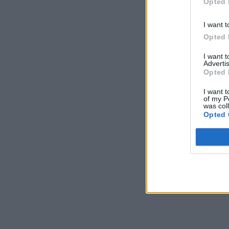
Opted 
I want t
Opted 
I want 
Advertis
Opted 
I want t
of my P
was col
Opted 