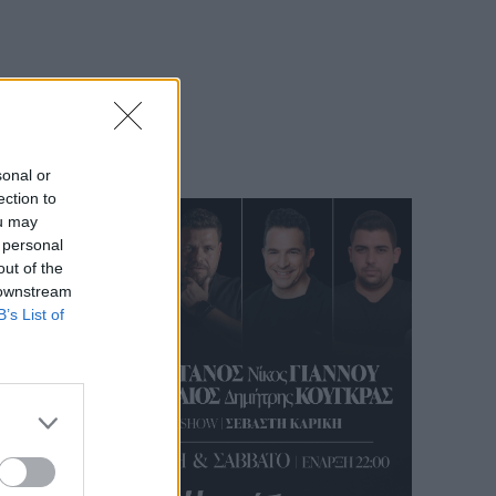
sonal or
ection to
ou may
 personal
out of the
 downstream
B’s List of