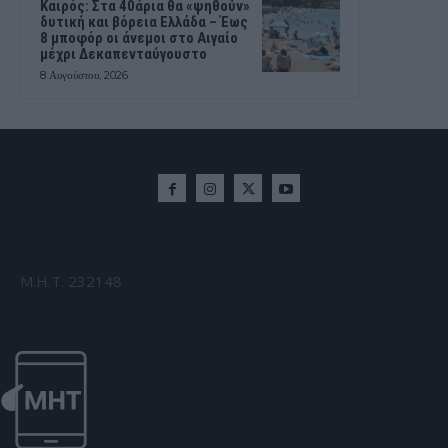
Καιρός: Στα 40άρια θα «ψηθούν»
δυτική και βόρεια Ελλάδα – Έως
8 μποφόρ οι άνεμοι στο Αιγαίο
μέχρι Δεκαπενταύγουστο
8 Αυγούστου, 2026
Μ.Η.Τ. 232148