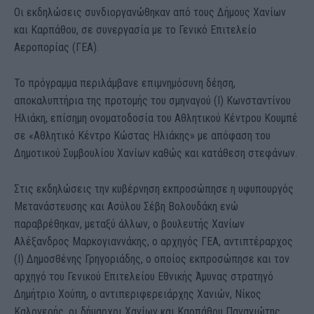
Οι εκδηλώσεις συνδιοργανώθηκαν από τους Δήμους Χανίων
και Καρπάθου, σε συνεργασία με το Γενικό Επιτελείο
Αεροπορίας (ΓΕΑ).
Το πρόγραμμα περιλάμβανε επιμνημόσυνη δέηση,
αποκαλυπτήρια της προτομής του σμηναγού (Ι) Κωνσταντίνου
Ηλιάκη, επίσημη ονοματοδοσία του Αθλητικού Κέντρου Κουμπέ
σε «Αθλητικό Κέντρο Κώστας Ηλιάκης» με απόφαση του
Δημοτικού Συμβουλίου Χανίων καθώς και κατάθεση στεφάνων.
Στις εκδηλώσεις την κυβέρνηση εκπροσώπησε η υφυπουργός
Μετανάστευσης και Ασύλου Σέβη Βολουδάκη ενώ
παραβρέθηκαν, μεταξύ άλλων, ο βουλευτής Χανίων
Αλέξανδρος Μαρκογιαννάκης, ο αρχηγός ΓΕΑ, αντιπτέραρχος
(Ι) Δημοσθένης Γρηγοριάδης, ο οποίος εκπροσώπησε και τον
αρχηγό του Γενικού Επιτελείου Εθνικής Άμυνας στρατηγό
Δημήτριο Χούπη, ο αντιπεριφερειάρχης Χανιών, Νίκος
Καλογερής, οι δήμαρχοι Χανίων και Καρπάθου Παναγιώτης