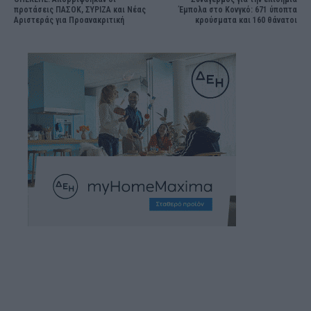
προτάσεις ΠΑΣΟΚ, ΣΥΡΙΖΑ και Νέας
Έμπολα στο Κονγκό: 671 ύποπτα
Αριστεράς για Προανακριτική
κρούσματα και 160 θάνατοι