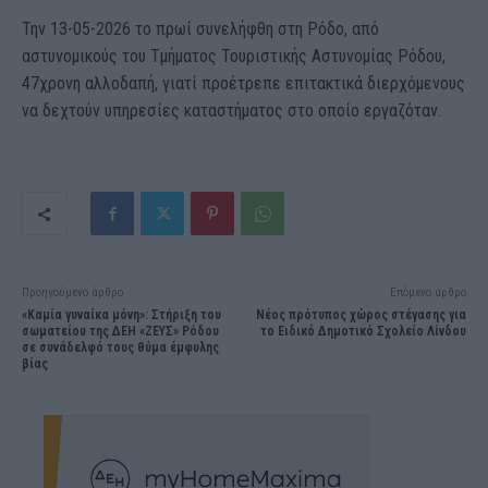
Την 13-05-2026 το πρωί συνελήφθη στη Ρόδο, από
αστυνομικούς του Τμήματος Τουριστικής Αστυνομίας Ρόδου,
47χρονη αλλοδαπή, γιατί προέτρεπε επιτακτικά διερχόμενους
να δεχτούν υπηρεσίες καταστήματος στο οποίο εργαζόταν.
Προηγούμενο άρθρο
Επόμενο άρθρο
«Καμία γυναίκα μόνη»: Στήριξη του
Νέος πρότυπος χώρος στέγασης για
σωματείου της ΔΕΗ «ΖΕΥΣ» Ρόδου
το Ειδικό Δημοτικό Σχολείο Λίνδου
σε συνάδελφό τους θύμα έμφυλης
βίας