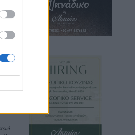
 στο
ίς να
 τους
 μόνο
ας, η
υτής,
η μας
ατική
σω με
τηση.
σκευή