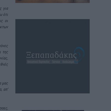
ς για
ω ότι
ις οι
ρκτων
νόνες
ι της
νίας,
εθνές
α μας
, απ’
σσες,