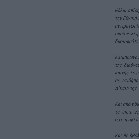
Θέλω επίση
την Εθνική 
αντιμετωπί
οποίες κλι
δικαιωμάτω
Κλιμακώνον
της διεθνο
κοινής λογι
σε οτιδήπο
Δίκαιο της
Και από εδώ
τα νησιά έ
ό,τι προβλέ
Και θα ήθελ