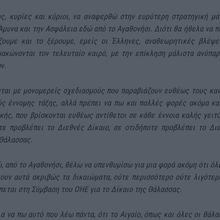
ς, κυρίες και κύριοι, να αναφερθώ στην ευρύτερη στρατηγική μα
Άμυνα και την Ασφάλεια εδώ από το Αγαθονήσι. Διότι θα ήθελα να π
ζουμε και το ξέρουμε, εμείς οι Έλληνες, αναθεωρητικές βλέψε
μακώνονται τον τελευταίο καιρό, με την επίκληση μάλιστα ανύπα
ν.
ται με μονομερείς σχεδιασμούς που παραβιάζουν ευθέως τους κα
ύς έννομης τάξης, αλλά πρέπει να πω και πολλές φορές ακόμα κα
κής, που βρίσκονται ευθέως αντίθετοι σε κάθε έννοια καλής γειτο
τε προβλέπει το Διεθνές Δίκαιο, σε οτιδήποτε προβλέπει το Δι
 Θάλασσας.
, από το Αγαθονήσι, θέλω να υπενθυμίσω για μια φορά ακόμη ότι όλ
χουν αυτά ακριβώς τα δικαιώματα, ούτε περισσότερο ούτε λιγότερα
πεται στη Σύμβαση του ΟΗΕ για το Δίκαιο της Θάλασσας.
α να πω αυτό που λέω πάντα, ότι το Αιγαίο, όπως και όλες οι θάλα