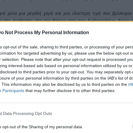
 για μένα μια μεγάλη χαρά και μια ιδιαίτερη τιμή που βρίσκομαι
 στο Αγαθονήσι, στο πιο βόρειο νησί των Δωδεκανήσων. Λίγες 
τη γιορτή της Ενσωμάτωσης στη Μητέρα Ελλάδα για την παρά
o Not Process My Personal Information
τριών ακόμη οικημάτων του Οικιστικού Προγράμματος των Ενόπλω
 Η παράδοση εδώ αυτών των οικημάτων, αποτελεί στάδιο
to opt-out of the sale, sharing to third parties, or processing of your per
 αυτού του τεράστιου προγράμματος, το οποίο στοχεύει στην κ
formation for targeted advertising by us, please use the below opt-out s
ναγκών που έχουν οι Ένοπλες Δυνάμεις.
r selection. Please note that after your opt-out request is processed y
eing interest-based ads based on personal information utilized by us or
disclosed to third parties prior to your opt-out. You may separately opt-
το Ανατολικό Αιγαίο έχει και έναν συμβολισμό. Ακριβώς, συμβολίζ
losure of your personal information by third parties on the IAB’s list of
 αυτός ο τόπος για την Πατρίδα. Και, βέβαια, έχει προτεραιοποιηθε
. This information may also be disclosed by us to third parties on the
IA
τικό πρόγραμμα των κατοικιών των Ενόπλων Δυνάμεων, η παράδοσ
Participants
that may further disclose it to other third parties.
 Α’ και Β’ φάσης εδώ στα νησιά του Ανατολικού Αιγαίου, όπως και
l Data Processing Opt Outs
να ευχαριστήσω την Eurobank και τον Διευθύνοντα Σύμβουλο 
ον αναπληρωτή Διευθύνοντα Σύμβουλο, για τη δωρεά των 34.00
o opt-out of the Sharing of my personal data.
εξοπλισμό – ξέρω ότι η Eurobank συντρέχει το Υπουργείο Εθ