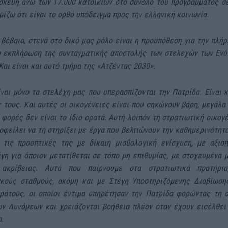
ισκευή άνω των 17.000 κατοικιών στο σύνολο του προγράμματος σ
μίζω ότι είναι το ορθό υπόδειγμα προς την ελληνική κοινωνία.
 βέβαια, στενά στο δικό μας ρόλο είναι η προϋπόθεση για την πλήρ
 εκπλήρωση της συνταγματικής αποστολής των στελεχών των Εν
αι είναι και αυτό τμήμα της «Ατζέντας 2030».
ίναι μόνο τα στελέχη μας που υπερασπίζονται την Πατρίδα. Είναι κ
 τους. Και αυτές οι οικογένειες είναι που σηκώνουν βάρη, μεγάλα
φορές δεν είναι το ίδιο ορατά. Αυτή λοιπόν τη στρατιωτική οικογέ
οφείλει να τη στηρίξει με έργα που βελτιώνουν την καθημερινότητά
 τις προοπτικές της με δίκαιη μισθολογική ενίσχυση, με αξιο
γη για όποιον μετατίθεται σε τόπο μη επιθυμίας, με στοχευμένα 
ακρίβειας. Αυτά που παίρνουμε στα στρατιωτικά πρατήρια
κούς σταθμούς, ακόμη και με Στέγη Υποστηριζόμενης Διαβίωση
ράτους, οι οποίοι έντιμα υπηρέτησαν την Πατρίδα φορώντας τη 
ν Δυνάμεων και χρειάζονται βοήθεια πλέον όταν έχουν εισέλθει
α.