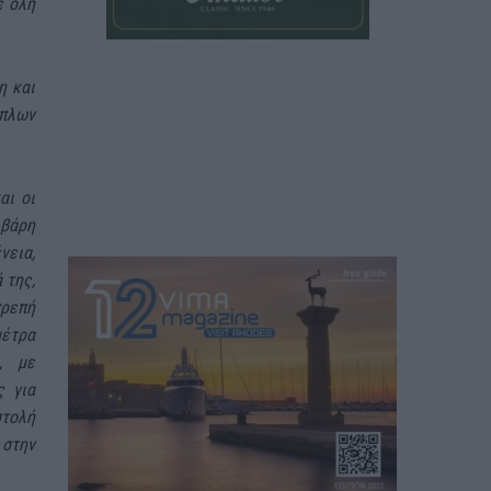
ε όλη
η και
όπλων
αι οι
 βάρη
νεια,
 της,
πρεπή
μέτρα
, με
ς για
στολή
 στην