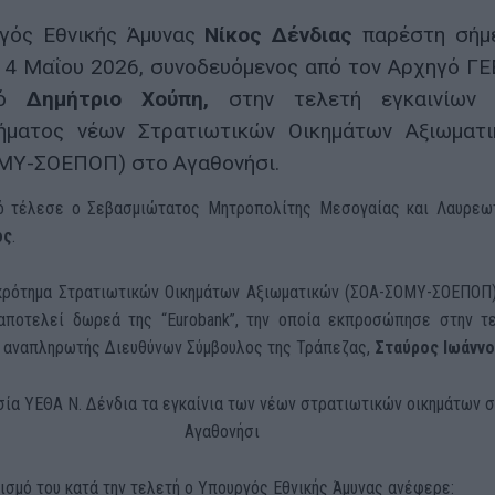
γός Εθνικής Άμυνας
Νίκος Δένδιας
παρέστη σήμε
14 Μαΐου 2026, συνοδευόμενος από τον Αρχηγό Γ
γό
Δημήτριο Χούπη,
στην τελετή εγκαινίων 
ήματος νέων Στρατιωτικών Οικημάτων Αξιωματ
ΜΥ-ΣΟΕΠΟΠ) στο Αγαθονήσι.
ό τέλεσε ο Σεβασμιώτατος Μητροπολίτης Μεσογαίας και Λαυρεω
ος
.
κρότημα Στρατιωτικών Οικημάτων Αξιωματικών (ΣΟΑ-ΣΟΜΥ-ΣΟΕΠΟΠ
αποτελεί δωρεά της “
Eurobank
”, την οποία εκπροσώπησε στην τ
ο αναπληρωτής Διευθύνων Σύμβουλος της Τράπεζας,
Σταύρος Ιωάννο
ισμό του κατά την τελετή ο Υπουργός Εθνικής Άμυνας ανέφερε: