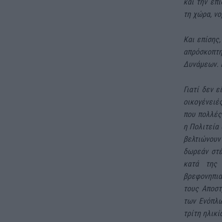
και την επ
τη χώρα, νο
Και επίσης,
απρόσκοπτη
Δυνάμεων. Κ
Γιατί δεν ε
οικογένειές
που πολλές 
η Πολιτεία 
βελτιώνουν
δωρεάν στέ
κατά της 
βρεφονηπια
τους Αποστ
των Ενόπλω
τρίτη ηλικί