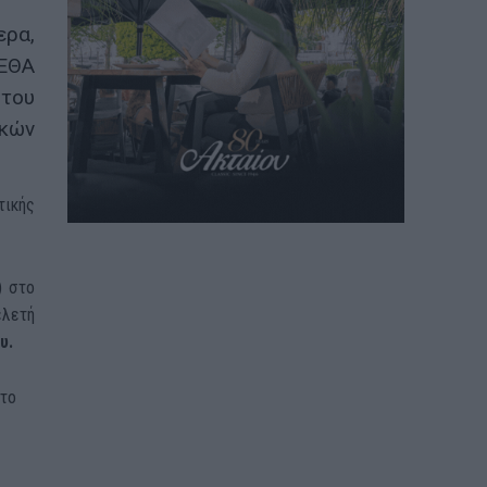
ρα,
ΕΕΘΑ
του
ικών
τικής
) στο
ελετή
υ.