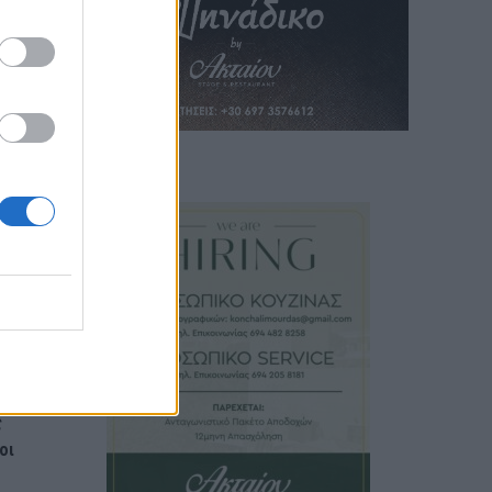
.
το
ύ και
 και
εί
ς
οι