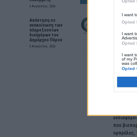
Opted 
Υπερταμείο
5 Αυγούστου, 2026
I want t
Όπως λέει 
Απάντηση σε
Opted 
αξιοποίηση
ανακοίνωση των
πληρεξουσίων
χαρτοφυλάκ
I want 
δικηγόρων του
Advertis
Δημάρχου Πάρου
δημόσιας π
Opted 
5 Αυγούστου, 2026
πολιτιστικ
I want t
of my P
was col
Η πραγματι
Opted 
με δεδομέν
τοπικής κο
Παράδειγμα
παραλιών τ
για τα υπέ
ενδιαφέρει
που βιοπορ
ομπρέλες, 