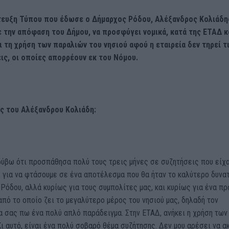
τευξη Τύπου που έδωσε ο Δήμαρχος Ρόδου, Αλέξανδρος Κολιάδη
 την απόφαση του Δήμου, να προσφύγει νομικά, κατά της ΕΤΑΔ κ
ι τη χρήση των παραλιών του νησιού αφού η εταιρεία δεν τηρεί τ
ς, οι οποίες απορρέουν εκ του Νόμου.
ς του Αλέξανδρου Κολιάδη:
ρύβω ότι προσπάθησα πολύ τους τρεις μήνες σε συζητήσεις που είχ
 για να φτάσουμε σε ένα αποτέλεσμα που θα ήταν το καλύτερο δυνα
 Ρόδου, αλλά κυρίως για τους συμπολίτες μας, και κυρίως για ένα πρ
πό το οποίο ζει το μεγαλύτερο μέρος του νησιού μας, δηλαδή τον
α σας πω ένα πολύ απλό παράδειγμα. Στην ΕΤΑΔ, ανήκει η χρήση των
ι αυτό, είναι ένα πολύ σοβαρό θέμα συζήτησης. Δεν μου αρέσει να 