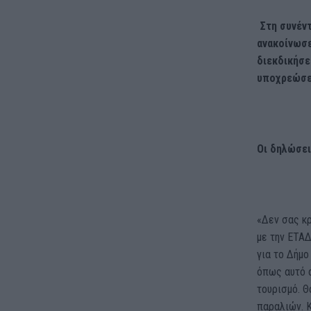
Στη συνέν
ανακοίνωσε
διεκδικήσε
υποχρεώσει
Οι δηλώσει
«Δεν σας κ
με την ΕΤΑΔ
για το Δήμο
όπως αυτό α
τουρισμό. Θ
παραλιών. Κ