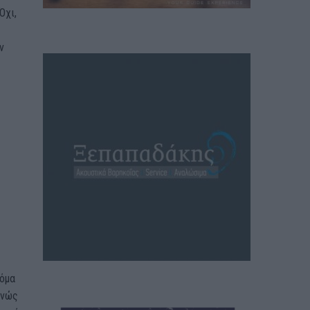
Όχι,
ν
κόμα
ανώς