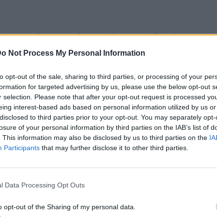
 γίνεται τεράστια προσπάθεια από όλους στη Ρόδο, από τους
ίες, από τους ξενοδόχους, από τους επαγγελματίες για την επιμήκυ
o Not Process My Personal Information
να ανοίγει νωρίτερα και να κλείνει αργότερα, κι από την άλλη, έρχον
ζουν μια απαράδεκτη εικόνα στις παραλίες.
to opt-out of the sale, sharing to third parties, or processing of your per
formation for targeted advertising by us, please use the below opt-out s
r selection. Please note that after your opt-out request is processed y
ανάκτηση κυριαρχεί στην τοπική κοινή γνώμη με τα τερτίπια της ΕΤΑ
eing interest-based ads based on personal information utilized by us or
ση στις παραλίες του νησιού. Οι πολυσύχναστες παραλίες του νησι
disclosed to third parties prior to your opt-out. You may separately opt-
ωρίς ξαπλώστρες .
losure of your personal information by third parties on the IAB’s list of
. This information may also be disclosed by us to third parties on the
IA
Participants
that may further disclose it to other third parties.
ουμε ότι η γνωστή ΕΤΑΔ είναι η Εταιρεία Ακινήτων Δημοσίου Α.Ε
ελεί τη μεγαλύτερη εταιρεία διαχείρισης και αξιοποίησης της
l Data Processing Opt Outs
ακίνητης περιουσίας του Ελληνικού Δημοσίου. Η ΕΤΑΔ είναι 100%
o opt-out of the Sharing of my personal data.
της Ελληνικής Εταιρείας Συμμετοχών και Περιουσίας (ΕΕΣΥΠ-