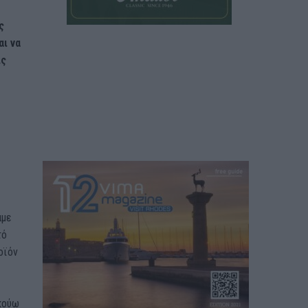
ς
αι να
ις
αμε
τό
οϊόν
ακούω