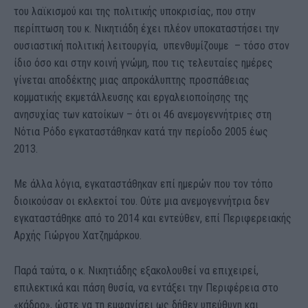
του λαϊκισμού και της πολιτικής υποκρισίας, που στην
περίπτωση του κ. Νικητιάδη έχει πλέον υποκαταστήσει την
ουσιαστική πολιτική λειτουργία, υπενθυμίζουμε – τόσο στον
ίδιο όσο και στην κοινή γνώμη, που τις τελευταίες ημέρες
γίνεται αποδέκτης μιας απροκάλυπτης προσπάθειας
κομματικής εκμετάλλευσης και εργαλειοποίησης της
ανησυχίας των κατοίκων – ότι οι 46 ανεμογεννήτριες στη
Νότια Ρόδο εγκαταστάθηκαν κατά την περίοδο 2005 έως
2013.
Με άλλα λόγια, εγκαταστάθηκαν επί ημερών που τον τόπο
διοικούσαν οι εκλεκτοί του. Ούτε μια ανεμογεννήτρια δεν
εγκαταστάθηκε από το 2014 και εντεύθεν, επί Περιφερειακής
Αρχής Γιώργου Χατζημάρκου.
Παρά ταύτα, ο κ. Νικητιάδης εξακολουθεί να επιχειρεί,
επιλεκτικά και πάση θυσία, να εντάξει την Περιφέρεια στο
«κάδρο», ώστε να τη εμφανίσει ως δήθεν υπεύθυνη και