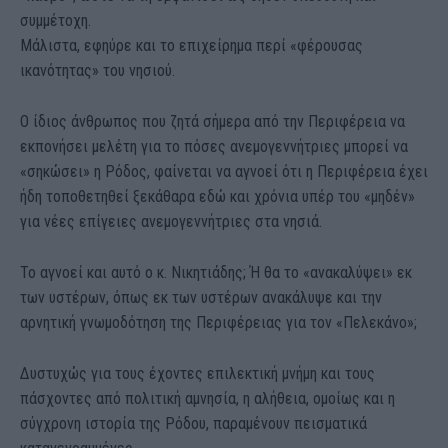
συμμέτοχη.
Μάλιστα, εφηύρε και το επιχείρημα περί «φέρουσας
ικανότητας» του νησιού.
Ο ίδιος άνθρωπος που ζητά σήμερα από την Περιφέρεια να
εκπονήσει μελέτη για το πόσες ανεμογεννήτριες μπορεί να
«σηκώσει» η Ρόδος, φαίνεται να αγνοεί ότι η Περιφέρεια έχει
ήδη τοποθετηθεί ξεκάθαρα εδώ και χρόνια υπέρ του «μηδέν»
για νέες επίγειες ανεμογεννήτριες στα νησιά.
Το αγνοεί και αυτό ο κ. Νικητιάδης; Ή θα το «ανακαλύψει» εκ
των υστέρων, όπως εκ των υστέρων ανακάλυψε και την
αρνητική γνωμοδότηση της Περιφέρειας για τον «Πελεκάνο»;
Δυστυχώς για τους έχοντες επιλεκτική μνήμη και τους
πάσχοντες από πολιτική αμνησία, η αλήθεια, ομοίως και η
σύγχρονη ιστορία της Ρόδου, παραμένουν πεισματικά