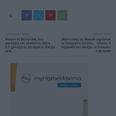
Προηγούμενο άρθρο
Επόμενο άρθρο
Μακρόν σε Μητσοτάκη: Αν η
Μητσοτάκης και Μακρόν σφράγισαν
κυριαρχία σας απειλείται, κάντε
τη συνεργασία Ελλάδας – Γαλλίας: Η
ό,τι χρειάζεται, θα είμαστε εδώ για
συμφωνία που αλλάζει τα δεδομένα
εσάς
στην άμυνα