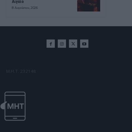
Αιγαίο
8 Αυγούστου, 2026
Μ.Η.Τ. 232148