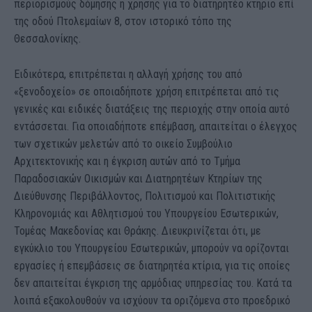
περιορισμούς δόμησης ή χρήσης για το διατηρητέο κτήριο επί
της οδού Πτολεμαίων 8, στον ιστορικό τόπο της
Θεσσαλονίκης.
Ειδικότερα, επιτρέπεται η αλλαγή χρήσης του από
«ξενοδοχείο» σε οποιαδήποτε χρήση επιτρέπεται από τις
γενικές και ειδικές διατάξεις της περιοχής στην οποία αυτό
εντάσσεται. Για οποιαδήποτε επέμβαση, απαιτείται ο έλεγχος
των σχετικών μελετών από το οικείο Συμβούλιο
Αρχιτεκτονικής και η έγκριση αυτών από το Τμήμα
Παραδοσιακών Οικισμών και Διατηρητέων Κτηρίων της
Διεύθυνσης Περιβάλλοντος, Πολιτισμού και Πολιτιστικής
Κληρονομιάς και Αθλητισμού του Υπουργείου Εσωτερικών,
Τομέας Μακεδονίας και Θράκης. Διευκρινίζεται ότι, με
εγκύκλιο του Υπουργείου Εσωτερικών, μπορούν να ορίζονται
εργασίες ή επεμβάσεις σε διατηρητέα κτίρια, για τις οποίες
δεν απαιτείται έγκριση της αρμόδιας υπηρεσίας του. Κατά τα
λοιπά εξακολουθούν να ισχύουν τα οριζόμενα στο προεδρικό