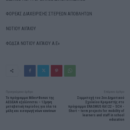
ΦΟΡΕΑΣ ΔΙΑΧΕΙΡΙΣΗΣ ΣΤΕΡΕΩΝ ΑΠΟΒΛΗΤΩΝ
ΝΟΤΙΟΥ ΑΙΓΑΙΟΥ
ΦΟΔΣΑ ΝΟΤΙΟΥ ΑΙΓΑΙΟΥ Α.Ε»
Προηγούμενο άρθρο
Επόμενο άρθρο
Το πρόγραμμα Miles+Bonus της
Συμμετοχή του 2ου Δημοτικού
AEGEAN εξελίσσεται – 12μηνη
Σχολείου Κρεμαστής στο
μεταβατική περίοδος για όλα τα
πρόγραμμα ERASMUS ΚΑ122 – SCH -
μέλη και εισαγωγή νέων κανόνων
Short – term projects for mobility of
learners and staff in school
education