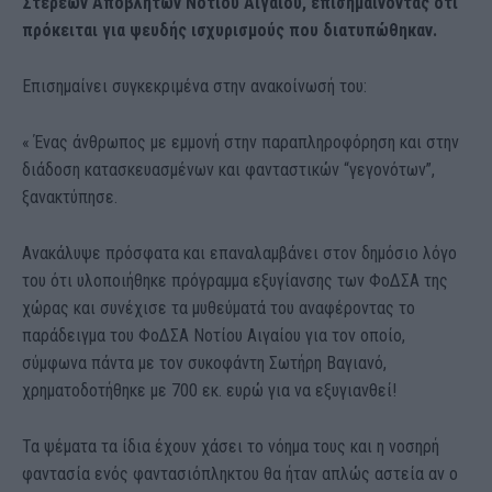
Στερεών Αποβλήτων Νοτίου Αιγαίου, επισημαίνοντας ότι
πρόκειται για ψευδής ισχυρισμούς που διατυπώθηκαν.
Επισημαίνει συγκεκριμένα στην ανακοίνωσή του:
« Ένας άνθρωπος με εμμονή στην παραπληροφόρηση και στην
διάδοση κατασκευασμένων και φανταστικών “γεγονότων”,
ξανακτύπησε.
Ανακάλυψε πρόσφατα και επαναλαμβάνει στον δημόσιο λόγο
του ότι υλοποιήθηκε πρόγραμμα εξυγίανσης των ΦοΔΣΑ της
χώρας και συνέχισε τα μυθεύματά του αναφέροντας το
παράδειγμα του ΦοΔΣΑ Νοτίου Αιγαίου για τον οποίο,
σύμφωνα πάντα με τον συκοφάντη Σωτήρη Βαγιανό,
χρηματοδοτήθηκε με 700 εκ. ευρώ για να εξυγιανθεί!
Τα ψέματα τα ίδια έχουν χάσει το νόημα τους και η νοσηρή
φαντασία ενός φαντασιόπληκτου θα ήταν απλώς αστεία αν ο