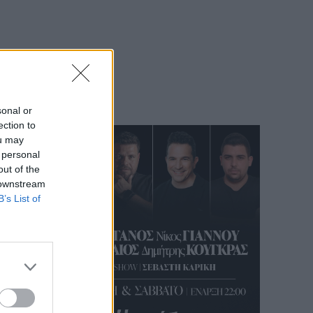
sonal or
ection to
ou may
 personal
out of the
 downstream
B’s List of