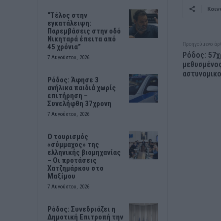
Κοιν
“Τέλος στην
εγκατάλειψη:
Παρεμβάσεις στην οδό
Νικηταρά έπειτα από
Προηγούμενο άρ
45 χρόνια”
Ρόδος: 57
7 Αυγούστου, 2026
μεθυσμένο
αστυνομικο
Ρόδος: Άφησε 3
ανήλικα παιδιά χωρίς
επιτήρηση –
Συνελήφθη 37χρονη
7 Αυγούστου, 2026
Ο τουρισμός
«σύμμαχος» της
ελληνικής βιομηχανίας
– Οι προτάσεις
Χατζημάρκου στο
Μαξίμου
7 Αυγούστου, 2026
Ρόδος: Συνεδριάζει η
Δημοτική Επιτροπή την