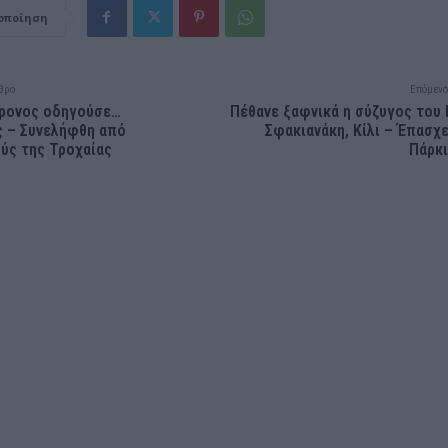
οποίηση
θρο
Επόμενο
χρονος οδηγούσε…
Πέθανε ξαφνικά η σύζυγος του
ς – Συνελήφθη από
Σφακιανάκη, Κίλι – Έπασχ
ύς της Τροχαίας
Πάρκ