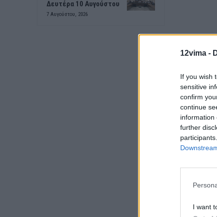
Δευτέρα 10 Αυγούστου
7 Αυγούστου, 2026
12vima -
D
If you wish 
sensitive in
confirm you
continue se
information 
further disc
participants
Downstream 
Persona
I want t