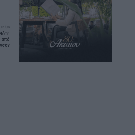
 άρθρο
 Νότη
ε από
ινσον