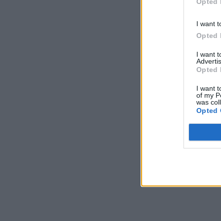
Opted 
I want t
Opted 
I want 
Advertis
Opted 
I want t
of my P
was col
Opted 