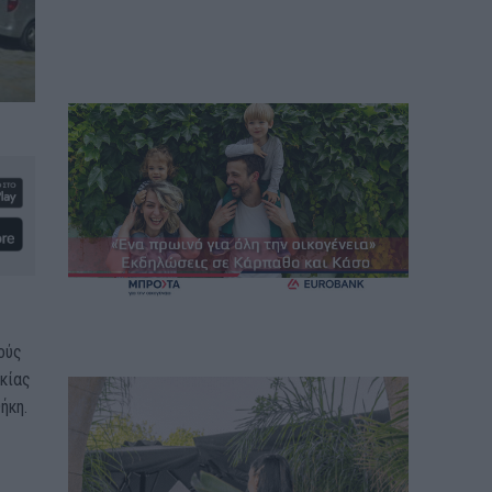
ούς
κίας
ήκη.