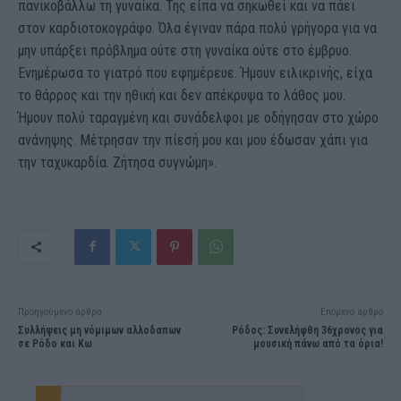
πανικοβάλλω τη γυναίκα. Της είπα να σηκωθεί και να πάει
στον καρδιοτοκογράφο. Όλα έγιναν πάρα πολύ γρήγορα για να
μην υπάρξει πρόβλημα ούτε στη γυναίκα ούτε στο έμβρυο.
Ενημέρωσα το γιατρό που εφημέρευε. Ήμουν ειλικρινής, είχα
το θάρρος και την ηθική και δεν απέκρυψα το λάθος μου.
Ήμουν πολύ ταραγμένη και συνάδελφοι με οδήγησαν στο χώρο
ανάνηψης. Μέτρησαν την πίεσή μου και μου έδωσαν χάπι για
την ταχυκαρδία. Ζήτησα συγνώμη».
Προηγούμενο άρθρο
Επόμενο άρθρο
Συλλήψεις μη νόμιμων αλλοδαπων
Ρόδος: Συνελήφθη 36χρονος για
σε Ρόδο και Κω
μουσική πάνω από τα όρια!