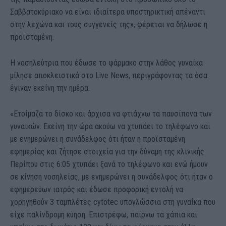
Σαββατοκύριακο να είναι ιδιαίτερα υποστηρικτική απέναντι
στην λεχώνα και τους συγγενείς της», φέρεται να δήλωσε η
προϊσταμένη.
Η νοσηλεύτρια που έδωσε το φάρμακο στην λάθος γυναίκα
μίλησε αποκλειστικά στο Live News, περιγράφοντας τα όσα
έγιναν εκείνη την ημέρα.
«Ετοίμαζα το δίσκο και άρχισα να φτιάχνω τα παυσίπονα των
γυναικών. Εκείνη την ώρα ακούω να χτυπάει το τηλέφωνο και
με ενημερώνει η συνάδελφος ότι ήταν η προϊσταμένη
εφημερίας και ζήτησε στοιχεία για την δύναμη της κλινικής.
Περίπου στις 6:05 χτυπάει ξανά το τηλέφωνο και ενώ ήμουν
σε κίνηση νοσηλείας, με ενημερώνει η συνάδελφος ότι ήταν ο
εφημερεύων ιατρός και έδωσε προφορική εντολή να
χορηγηθούν 3 ταμπλέτες cytotec υπογλώσσια στη γυναίκα που
είχε παλίνδρομη κύηση. Επιστρέφω, παίρνω τα χάπια και