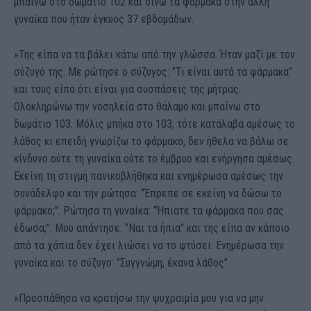
μπαίνω στο δωμάτιο 102 και δίνω τα φάρμακα στην άλλη
γυναίκα που ήταν έγκυος 37 εβδομάδων.
»Της είπα να τα βάλει κάτω από την γλώσσα. Ήταν μαζί με τον
σύζυγό της. Με ρώτησε ο σύζυγος: ‘’Τι είναι αυτά τα φάρμακα’’
και τους είπα ότι είναι για συσπάσεις της μήτρας.
Ολοκληρώνω την νοσηλεία στο θάλαμο και μπαίνω στο
δωμάτιο 103. Μόλις μπήκα στο 103, τότε κατάλαβα αμέσως το
λάθος κι επειδή γνωρίζω το φάρμακο, δεν ήθελα να βάλω σε
κίνδυνο ούτε τη γυναίκα ούτε το έμβρυο και ενήργησα αμέσως.
Εκείνη τη στιγμή πανικοβλήθηκα και ενημέρωσα αμέσως την
συνάδελφο και την ρώτησα: ‘’Έπρεπε σε εκείνη να δώσω το
φάρμακο;’’. Ρώτησα τη γυναίκα: ‘’Ήπιατε τα φάρμακα που σας
έδωσα;’’. Μου απάντησε: ‘’Ναι τα ήπια’’ και της είπα αν κάποιο
από τα χάπια δεν έχει λιώσει να το φτύσει. Ενημέρωσα την
γυναίκα και το σύζυγο: ‘’Συγγνώμη, έκανα λάθος’’.
»Προσπάθησα να κρατήσω την ψυχραιμία μου για να μην