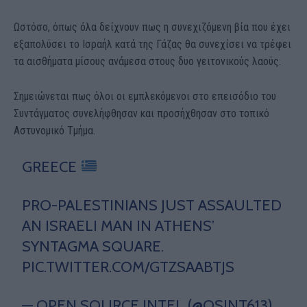
Ωστόσο, όπως όλα δείχνουν πως η συνεχιζόμενη βία που έχει
εξαπολύσει το Ισραήλ κατά της Γάζας θα συνεχίσει να τρέφει
τα αισθήματα μίσους ανάμεσα στους δυο γειτονικούς λαούς.
Σημειώνεται πως όλοι οι εμπλεκόμενοι στο επεισόδιο του
Συντάγματος συνελήφθησαν και προσήχθησαν στο τοπικό
Αστυνομικό Τμήμα.
GREECE
PRO-PALESTINIANS JUST ASSAULTED
AN ISRAELI MAN IN ATHENS’
SYNTAGMA SQUARE.
PIC.TWITTER.COM/GTZSAABTJS
— OPEN SOURCE INTEL (@OSINT613)