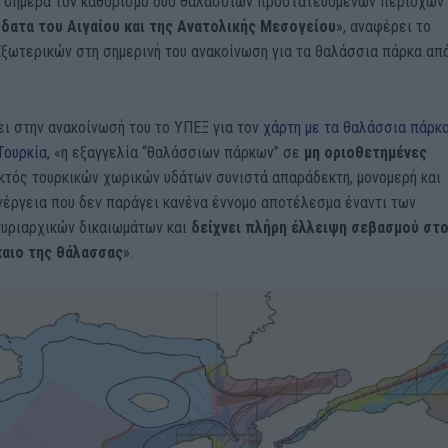
 σήμερα τον καθορισμό δύο θαλάσσιων προστατευόμενων περιοχών 
ύδατα του Αιγαίου και της Ανατολικής Μεσογείου
», αναφέρει το
Εξωτερικών στη σημερινή του ανακοίνωση για τα θαλάσσια πάρκα από
ει στην ανακοίνωσή του το ΥΠΕΞ για τον
χάρτη με τα θαλάσσια πάρκ
Τουρκία
, «η εξαγγελία “θαλάσσιων πάρκων” σε
μη οριοθετημένες
κτός τουρκικών χωρικών υδάτων συνιστά απαράδεκτη, μονομερή και
νέργεια που δεν παράγει κανένα έννομο αποτέλεσμα έναντι των
κυριαρχικών δικαιωμάτων και
δείχνει πλήρη έλλειψη σεβασμού στ
καιο της θάλασσας
».