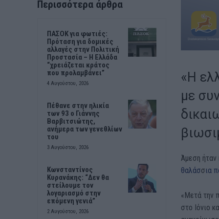
Περισσότερα άρθρα
ΠΑΣΟΚ για φωτιές:
Πρόταση για δομικές
αλλαγές στην Πολιτική
Προστασία – Η Ελλάδα
“χρειάζεται κράτος
που προλαμβάνει”
«Η ελ
4 Αυγούστου, 2026
με συ
Πέθανε στην ηλικία
δικαι
των 93 ο Γιάννης
Βαρβιτσιώτης,
ανήμερα των γενεθλίων
βιωσι
του
3 Αυγούστου, 2026
Άμεση ήταν 
Κωνσταντίνος
θαλάσ
σ
ια 
Κυρανάκης: “Δεν θα
στείλουμε τον
λογαριασμό στην
«Μετά την 
επόμενη γενιά”
στο Ιόνιο κ
2 Αυγούστου, 2026