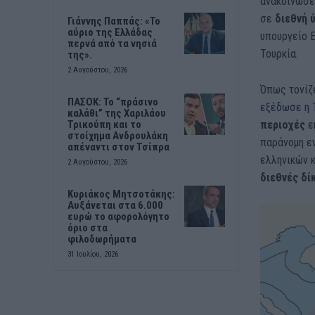
ανακοίνωσε
σε
διεθνή 
Γιάννης Παππάς: «Το
αύριο της Ελλάδας
υπουργείο 
περνά από τα νησιά
Τουρκία.
της».
2 Αυγούστου, 2026
Όπως τονίζ
ΠΑΣΟΚ: Το “πράσινο
εξέδωσε η 
καλάθι” της Χαριλάου
περιοχές
ε
Τρικούπη και το
στοίχημα Ανδρουλάκη
παράνομη ε
απέναντι στον Τσίπρα
ελληνικών 
2 Αυγούστου, 2026
διεθνές δί
Κυριάκος Μητσοτάκης:
Αυξάνεται στα 6.000
ευρώ το αφορολόγητο
όριο στα
φιλοδωρήματα
31 Ιουλίου, 2026