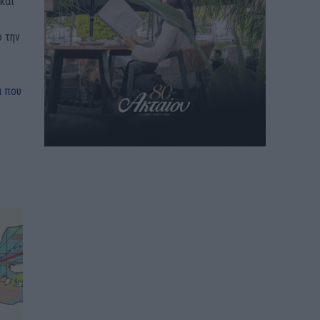
και
 την
α που
ο