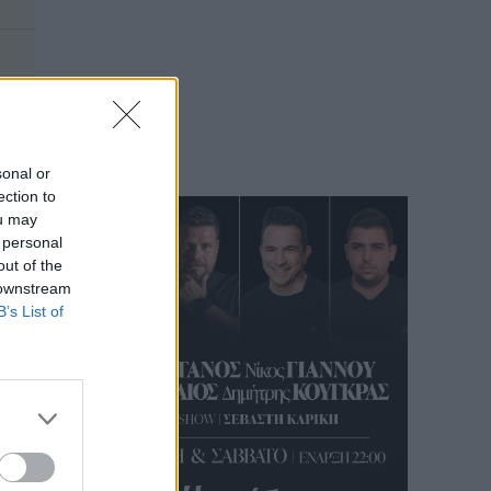
sonal or
ection to
ou may
 personal
out of the
 downstream
B’s List of