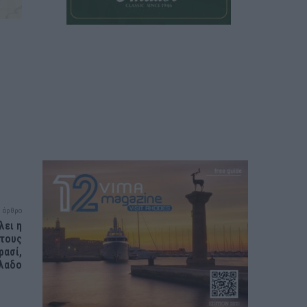
 άρθρο
λει η
 τους
ρασί,
όλαδο