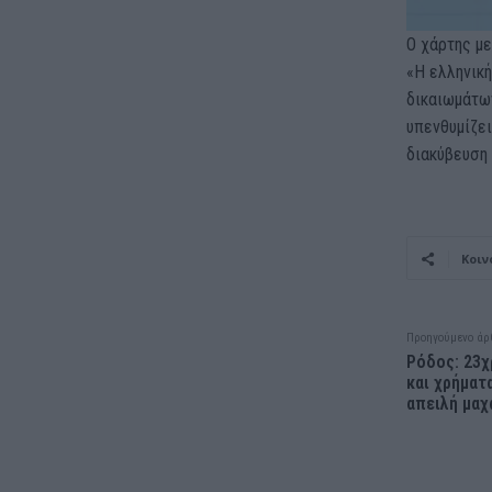
Ο χάρτης με
«Η ελληνική
δικαιωμάτω
υπενθυμίζε
διακύβευση 
Κοιν
Προηγούμενο άρ
Ρόδος: 23χ
και χρήματ
απειλή μαχ