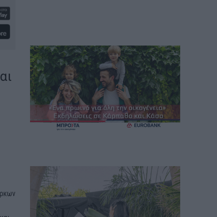
αι
άρκων