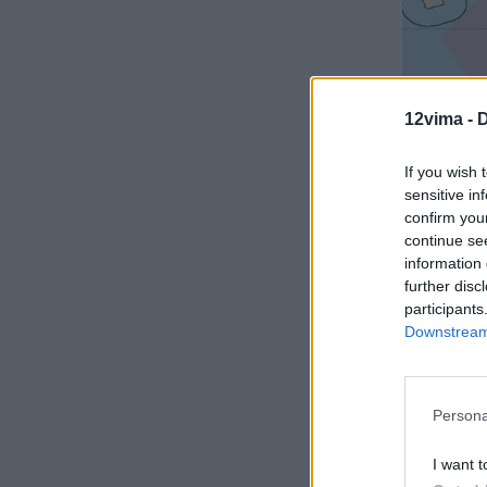
12vima -
D
If you wish 
sensitive in
confirm you
continue se
information 
further disc
participants
Downstream 
Persona
I want t