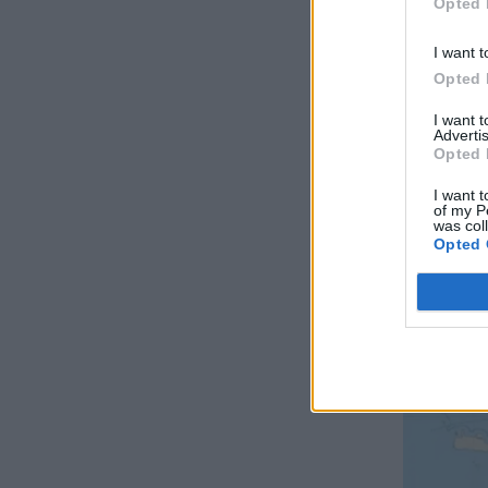
Opted 
I want t
Opted 
I want 
Advertis
Opted 
I want t
of my P
was col
Opted 