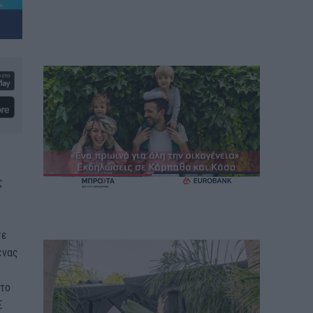
ς
σε
ένας
στο
Σ