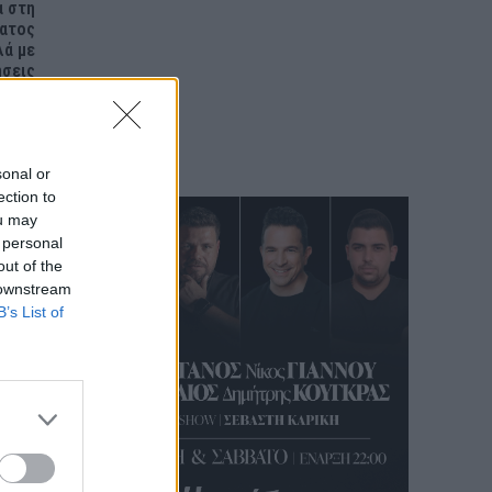
α στη
ματος
λά με
ήσεις
sonal or
ection to
ou may
 personal
out of the
 downstream
B’s List of