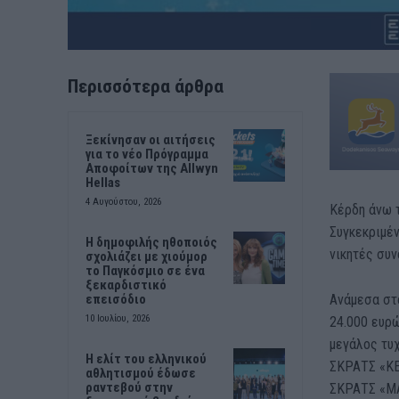
Περισσότερα άρθρα
Ξεκίνησαν οι αιτήσεις
για το νέο Πρόγραμμα
Αποφοίτων της Allwyn
Hellas
4 Αυγούστου, 2026
Κέρδη άνω
Συγκεκριμέν
Η δημοφιλής ηθοποιός
νικητές συ
σχολιάζει με χιούμορ
το Παγκόσμιο σε ένα
ξεκαρδιστικό
Ανάμεσα στο
επεισόδιο
10 Ιουλίου, 2026
24.000 ευρ
μεγάλος
τυ
Η ελίτ του ελληνικού
ΣΚΡΑΤΣ «
Κ
αθλητισμού έδωσε
ραντεβού στην
ΣΚΡΑΤΣ «
Μ