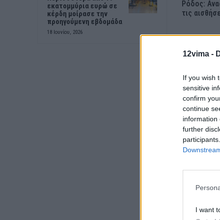
Ρόδος: Ανα
εκατομμύρια ευρώ σε
τις αισθήσ
κέρδη μοίρασε την
προηγούμενη εβδομάδα
18 Ιουνίου, 2026
12vima -
D
If you wish 
sensitive in
confirm you
continue se
information 
further disc
participants
Downstream 
Persona
I want t