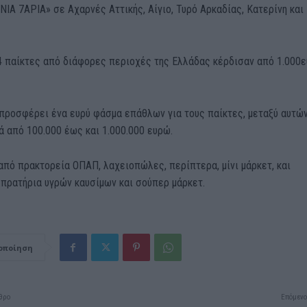
Α 7ΑΡΙΑ» σε Αχαρνές Αττικής, Αίγιο, Τυρό Αρκαδίας, Κατερίνη και
4
παίκτες
από διάφορες περιοχές της Ελλάδας κέρδισαν
από 1.000
ε
προσφέρει ένα ευρύ φάσμα επάθλων για τους παίκτες, μεταξύ αυτώ
ά από 100.000 έως και 1.000.000 ευρώ.
 από πρακτορεία ΟΠΑΠ, λαχειοπώλες, περίπτερα, μίνι
μάρκετ
, και
 πρατήρια υγρών καυσίμων και σούπερ
μάρκετ
.
οποίηση
θρο
Επόμενο