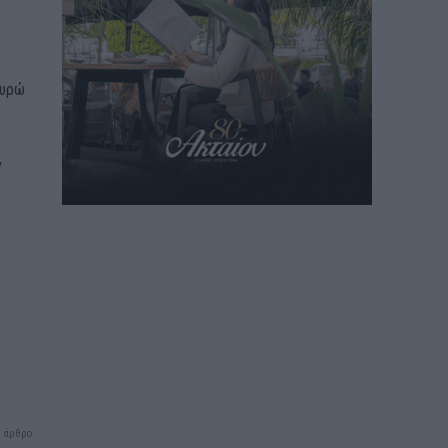
υρώ
ν
 άρθρο