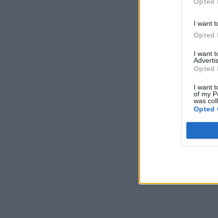
Opted 
I want t
Opted 
I want 
Advertis
Opted 
I want t
of my P
was col
Opted 