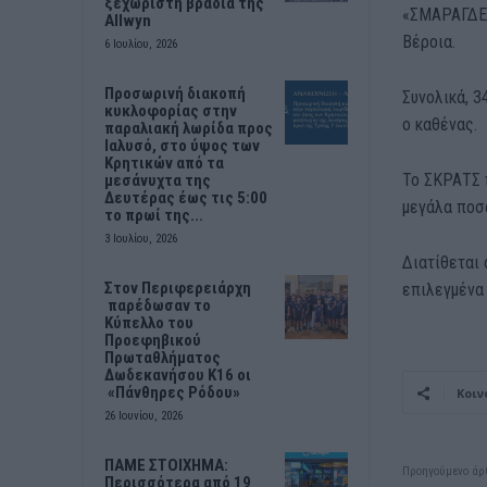
ξεχωριστή βραδιά της
«ΣΜΑΡΑΓΔΕΝΙ
Allwyn
Βέροια.
6 Ιουλίου, 2026
Προσωρινή διακοπή
Σ
υνολικά
,
3
κυκλοφορίας στην
ο καθένας
.
παραλιακή λωρίδα προς
Ιαλυσό, στο ύψος των
Κρητικών από τα
Το ΣΚΡΑΤΣ 
μεσάνυχτα της
Δευτέρας έως τις 5:00
μεγάλα ποσ
το πρωί της...
3 Ιουλίου, 2026
Διατίθεται
Στον Περιφερειάρχη
επιλεγμένα
παρέδωσαν το
Κύπελλο του
Προεφηβικού
Πρωταθλήματος
Δωδεκανήσου Κ16 οι
«Πάνθηρες Ρόδου»
Κοιν
26 Ιουνίου, 2026
ΠΑΜΕ ΣΤΟΙΧΗΜΑ:
Προηγούμενο άρ
Περισσότερα από 19