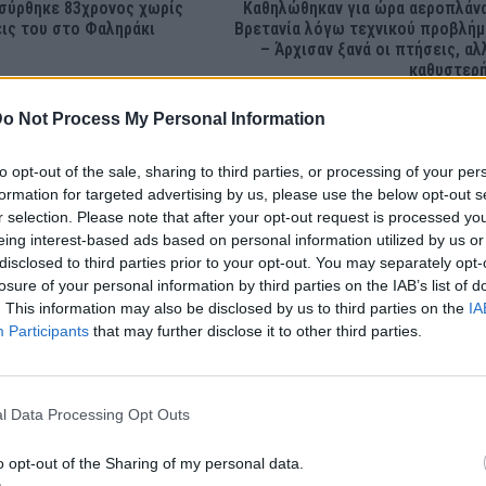
σύρθηκε 83χρονος χωρίς
Καθηλώθηκαν για ώρα αεροπλάν
εις του στο Φαληράκι
Βρετανία λόγω τεχνικού προβλή
– Άρχισαν ξανά οι πτήσεις, αλ
καθυστερ
o Not Process My Personal Information
to opt-out of the sale, sharing to third parties, or processing of your per
formation for targeted advertising by us, please use the below opt-out s
r selection. Please note that after your opt-out request is processed y
eing interest-based ads based on personal information utilized by us or
disclosed to third parties prior to your opt-out. You may separately opt-
losure of your personal information by third parties on the IAB’s list of
. This information may also be disclosed by us to third parties on the
IA
Participants
that may further disclose it to other third parties.
l Data Processing Opt Outs
o opt-out of the Sharing of my personal data.