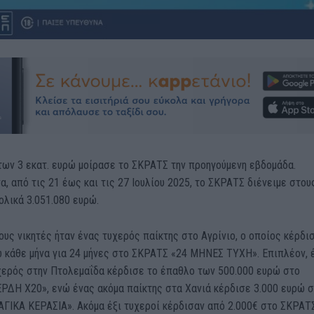
 των
3
εκατ. ευρώ μοίρασε το ΣΚΡΑΤΣ
την προηγούμενη εβδομάδα
.
α, από τις
21
έως και τις
2
7
Ιου
λ
ίου 2025, το ΣΚΡΑΤΣ διένειμε στου
νολικά
3
.
051
.
080
ευρώ.
υς νικητές ήταν ένας τυχερός παίκτης στο Αγρίνιο, ο οποίος κέρδι
ώ κάθε μήνα για 24 μήνες στο ΣΚΡΑΤΣ «24 ΜΗΝΕΣ ΤΥΧΗ».
Επιπλέον,
χερ
ός
στη
ν
Πτολεμαΐδα
κέρδισ
ε
το έπαθλο των
500
.000 ευρώ
στο
ΕΡΔΗ Χ20
»
, ενώ ένας
ακόμα παίκτ
ης
σ
τα Χανιά
κέρδισ
ε
3
.000 ευρώ 
ΑΓΙΚΑ ΚΕΡΑΣΙΑ
».
Ακόμ
α
έ
ξι τυχεροί κέρδισαν από 2.000€
σ
το ΣΚΡΑΤ