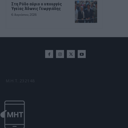
Στη Ρόδο αύριο ο υπουργός
Υγείας Άδωνις Γεωργιάδης
6 Αυγούστου, 2026
Μ.Η.Τ. 232148