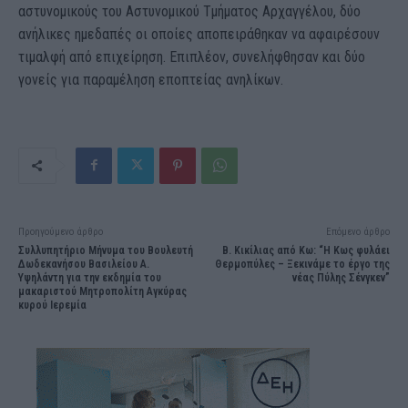
αστυνομικούς του Αστυνομικού Τμήματος Αρχαγγέλου, δύο
ανήλικες ημεδαπές οι οποίες αποπειράθηκαν να αφαιρέσουν
τιμαλφή από επιχείρηση. Επιπλέον, συνελήφθησαν και δύο
γονείς για παραμέληση εποπτείας ανηλίκων.
Προηγούμενο άρθρο
Επόμενο άρθρο
Συλλυπητήριο Μήνυμα του Βουλευτή
Β. Κικίλιας από Κω: “Η Κως φυλάει
Δωδεκανήσου Βασιλείου Α.
Θερμοπύλες – Ξεκινάμε το έργο της
Υψηλάντη για την εκδημία του
νέας Πύλης Σένγκεν”
μακαριστού Μητροπολίτη Αγκύρας
κυρού Ιερεμία