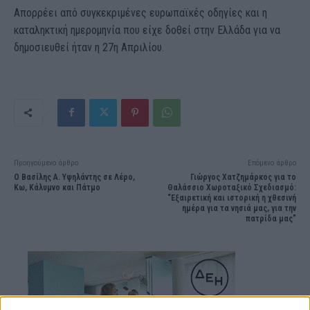
Απορρέει από συγκεκριμένες ευρωπαϊκές οδηγίες και η
καταληκτική ημερομηνία που είχε δοθεί στην Ελλάδα για να
δημοσιευθεί ήταν η 27η Απριλίου.
Προηγούμενο άρθρο
Επόμενο άρθρο
Ο Βασίλης Α. Υψηλάντης σε Λέρο,
Γιώργος Χατζημάρκος για το
Κω, Κάλυμνο και Πάτμο
Θαλάσσιο Χωροταξικό Σχεδιασμό:
“Εξαιρετική και ιστορική η χθεσινή
ημέρα για τα νησιά μας, για την
πατρίδα μας”