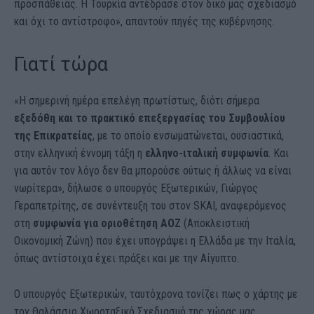
προσπάθειας. Η Τουρκία αντέδρασε στον δικό μας σχεδιασμό
και όχι το αντίστροφο», απαντούν πηγές της κυβέρνησης.
Γιατί τώρα
«Η σημερινή ημέρα επελέγη πρωτίστως, διότι σήμερα
εξεδόθη και το πρακτικό επεξεργασίας του Συμβουλίου
της Επικρατείας
, με το οποίο ενσωματώνεται, ουσιαστικά,
στην ελληνική έννομη τάξη η
ελληνο-ιταλική συμφωνία
. Και
για αυτόν τον λόγο δεν θα μπορούσε ούτως ή άλλως να είναι
νωρίτερα», δήλωσε ο υπουργός Εξωτερικών, Γιώργος
Γεραπετρίτης, σε συνέντευξη του στον SKAI, αναφερόμενος
στη
συμφωνία για οριοθέτηση ΑΟΖ
(Αποκλειστική
Οικονομική Ζώνη) που έχει υπογράψει η Ελλάδα με την Ιταλία,
όπως αντίστοιχα έχει πράξει και με την Αίγυπτο.
Ο υπουργός Εξωτερικών, ταυτόχρονα τονίζει πως ο χάρτης με
τον Θαλάσσιο Χωροταξικό Σχεδιασμό της χώρας μας