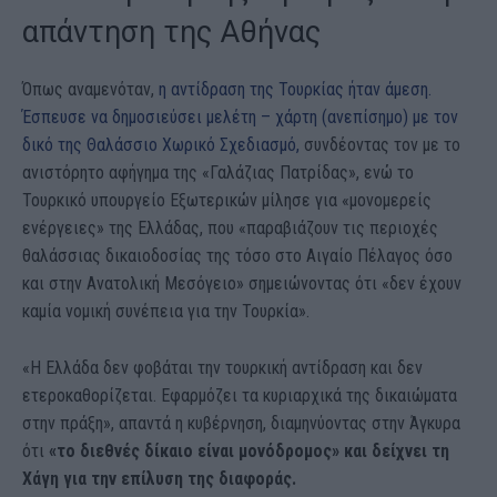
απάντηση της Αθήνας
Όπως αναμενόταν,
η αντίδραση της Τουρκίας ήταν άμεση.
Έσπευσε να δημοσιεύσει μελέτη – χάρτη (ανεπίσημο) με τον
δικό της Θαλάσσιο Χωρικό Σχεδιασμό,
συνδέοντας τον με το
ανιστόρητο αφήγημα της «Γαλάζιας Πατρίδας», ενώ το
Τουρκικό υπουργείο Εξωτερικών μίλησε για «μονομερείς
ενέργειες» της Ελλάδας, που «παραβιάζουν τις περιοχές
θαλάσσιας δικαιοδοσίας της τόσο στο Αιγαίο Πέλαγος όσο
και στην Ανατολική Μεσόγειο» σημειώνοντας ότι «δεν έχουν
καμία νομική συνέπεια για την Τουρκία».
«Η Ελλάδα δεν φοβάται την τουρκική αντίδραση και δεν
ετεροκαθορίζεται. Εφαρμόζει τα κυριαρχικά της δικαιώματα
στην πράξη», απαντά η κυβέρνηση, διαμηνύοντας στην Άγκυρα
ότι
«το διεθνές δίκαιο είναι μονόδρομος»
και δείχνει τη
Χάγη για την επίλυση της διαφοράς.