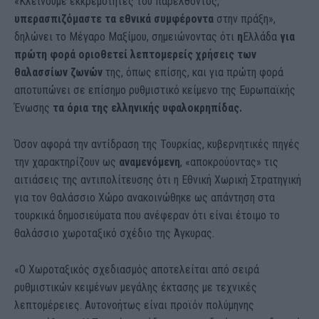
«Κλείνουμε εκκρεμότητες του παρελθόντος,
υπερασπιζόμαστε τα εθνικά συμφέροντα
στην πράξη»,
δηλώνει το Μέγαρο Μαξίμου, σημειώνοντας ότι
η
Ελλάδα
για
πρώτη φορά οριοθετεί λεπτομερείς χρήσεις των
θαλασσίων ζωνών
της, όπως επίσης, και για πρώτη φορά
αποτυπώνει σε επίσημο ρυθμιστικό κείμενο της Ευρωπαϊκής
Ένωσης
τα όρια της ελληνικής υφαλοκρηπίδας.
Όσον αφορά την αντίδραση της Τουρκίας, κυβερνητικές πηγές
την χαρακτηρίζουν ως
αναμενόμενη
, «αποκρούοντας» τις
αιτιάσεις της αντιπολίτευσης ότι η Εθνική Χωρική Στρατηγική
για τον Θαλάσσιο Χώρο ανακοινώθηκε ως απάντηση στα
τουρκικά δημοσιεύματα που ανέφεραν ότι είναι έτοιμο το
θαλάσσιο χωροταξικό σχέδιο της Άγκυρας.
«Ο Χωροταξικός σχεδιασμός αποτελείται από σειρά
ρυθμιστικών κειμένων μεγάλης έκτασης με τεχνικές
λεπτομέρειες. Αυτονοήτως είναι προϊόν πολύμηνης