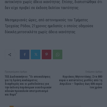
αυτοκίνητο χωρίς άδεια ικανότητας. Επίσης, διαπιστώθηκε ότι
δεν είχε προβεί σε έκδοση δελτίου ταυτότητας.
Μεσημεριανές ώρες, από αστυνομικούς του Τμήματος
Τροχαίας Ρόδου, 21χρονος ημεδαπός ο οποίος οδηγούσε
δίκυκλη μοτοσικλέτα χωρίς άδεια ικανότητας.
Προηγούμενο άρθρο
Επόμενο άρθρο
ΤΕΕ Δωδεκανήσου: “Οι αποκαλύψεις
Κυριάκος Μητσοτάκης: Στα 880
για τη δράση κυκλώματος
ευρώ ο κατώτατος μισθός από 1η
διαφθοράς και οι μεθοδεύσεις για
Απριλίου – Όφελος έως 606 ευρώ
την έκδοση παράνομων οικοδομικών
τον χρόνο
αδειών προκαλούν αποτροπιασμό
και θυμό”